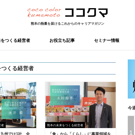
熊本の熱量を届ける
これからのキャリアマガジン
来をつくる経営者
お役立ち記事
セミナー情報
をつくる経営者
今
営者
熊本の未来をつくる経営者
1
九州では1社、全
「食」から「くらし」に事業領域を