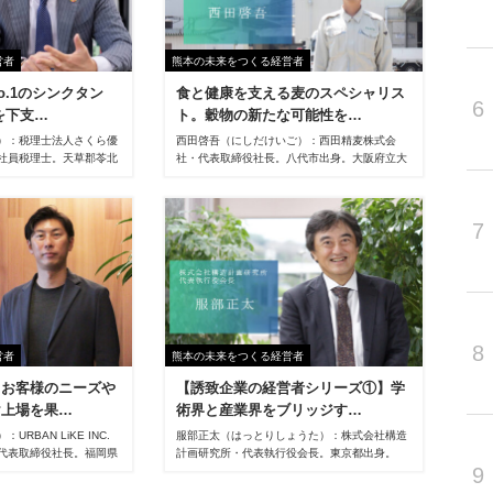
営者
熊本の未来をつくる経営者
o.1のシンクタン
食と健康を支える麦のスペシャリス
6
を下支…
ト。穀物の新たな可能性を…
）：税理士法人さくら優
西田啓吾（にしだけいご）：西田精麦株式会
社員税理士。天草郡苓北
社・代表取締役社長。八代市出身。大阪府立大
阪教育大学を卒業後、肥
学工学部から東京大学院工学系研究科へ進み、
を経て2001年11月税
卒業後、野村証券系ベンチャー企業・㈱ジャフ
月岡野会計事務所開設。
コで勤務。2009年西田精麦へ入社し、2016年
7
理士事務所（熊本市）と合
に33歳の若さで4代目社長に就任。
ゆうわ）パートナーズを
015年さくら優和パー
。2019年10月には熊
本木)に現在の新事務所を
8
営者
熊本の未来をつくる経営者
、お客様のニーズや
【誘致企業の経営者シリーズ①】学
け上場を果…
術界と産業界をブリッジす…
RBAN LiKE INC.
服部正太（はっとりしょうた）：株式会社構造
代表取締役社長。福岡県
計画研究所・代表執行役会長。東京都出身。
9
バンホーム㈱を創業後、
1982年東京大学大学院修了、1985年マサチュ
 LiKE INC.に変更。
ーセッツ工科大学大学院修了、同年ボストンコ