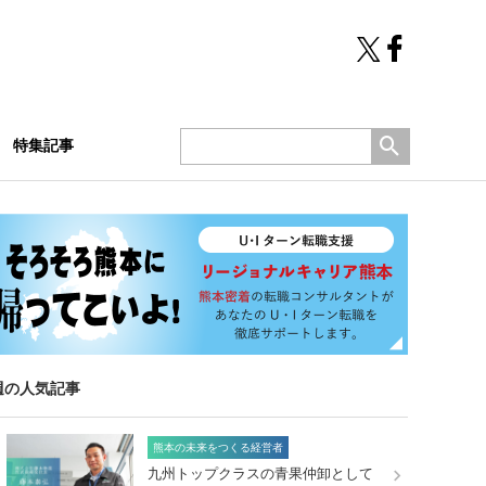
特集記事
週の人気記事
熊本の未来をつくる経営者
九州トップクラスの青果仲卸として