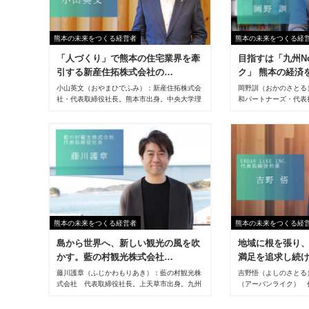
熊本の未来をつくる経営者
熊本の未来をつくる経
「人づくり」で熊本の住宅業界を牽
目指すは「九州N
引する新産住拓株式会社の…
ク」 熊本の経済
小山英文（おやまひでふみ）：新産住拓株式会
岡野訓（おかのさとる
社・代表取締役社長。熊本市出身。中央大学理
和パートナーズ・代表
工学部管理工学科卒業後、大手ハウスメーカー
町出身。天草高校・大
に勤務。1992年、同社に入社。06年、現職就
後銀行・会計事務所勤務
任。
理士登録。2002年6
2008年11月宮部税
併し税理士法人熊和（
設立、代表社員就任。2
トナーズへ組織名を変更
本駅前(熊本市西区二
開設。
熊本の未来をつくる経営者
熊本の未来をつくる経
島から世界へ、新しい観光の風を吹
地域に根を張り
かす。藍の村観光株式会社…
満足を追求し続
藤川護章（ふじかわもりあき）：藍の村観光株
吉野悟（よしのさとる）：U
式会社 代表取締役社長。上天草市出身。九州
（アーバンライク） 
学院高校、熊本学園大学商学部を卒業後、
出身。2008年にアー
1997年に㈱マン・ネンに入社、観光施設に対
2019年に社名をURBAN