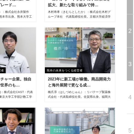
グレード…
拡大、新たな取り組みで持…
）：株式会社永井製作
木村寿孝（きむらとしたか）：株式会社木村グ
熊本市出身。熊本大学工
ループ本社 代表取締役社長。京都大学経済学
後、1984年に同社入
部卒業後、JFEスチール株式会社入社。人事部
経て、89年工務部長、
で6年間の勤務を経て、2017年熊本へＵター
2
年代表取締役社長就任。
ン。同年、株式会社木村入社。19年取締役、
20年取締役専務執行役員、22年7月㈱木村代表
取締役社長就任。23年5月より現職も兼任。
3
営者
熊本の未来をつくる経営者
ンチャー企業。独自
2023年に新工場が稼働。商品開発力
で世界のも…
と海外展開で更なる成…
)：株式会社CAST・代表
橋爪淳（はしづめじゅん）：リバテープ製薬株
4
東京大学工学部計数工学
式会社・代表取締役社長。佐賀県出身。福岡大
院情報理工学系研究科に
学卒業後、㈱ダイエーに入社。店舗管理・総務
得。2012年熊本大学
人事を経て、1993年リバテープ製薬㈱入社。
教。2019年9月株式会
総務部長、取締役管理本部長、取締役営業管掌
表取締役就任。
を経て、2020年より常務取締役。22年7月代表
取締役社長就任。
5