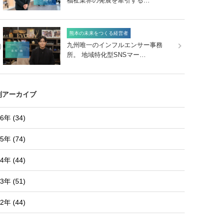
福祉業界の発展を牽引する…
熊本の未来をつくる経営者
0
九州唯一のインフルエンサー事務
所。 地域特化型SNSマー…
別アーカイブ
6年 (34)
5年 (74)
4年 (44)
3年 (51)
2年 (44)