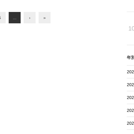
は東京証券取引所が開設する
ンサルティンググループへ入社。その後、
所金融商品市場
1987年構造計画研究所入社。1991年取締役。
ket（TPM）」に熊本県
2002年代表取締役社長。2019年代表執行役社
6
...
›
»
39歳で上場、現在に至
長。2021年7月1日付で現職である代表執行役
会長に就任。
1
年
202
202
202
202
202