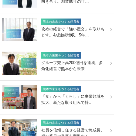
向き合う。創業80年の年…
熊本の未来をつくる経営者
攻めの経営で「強い産交」を取りも
どす。4期連続増収、5年…
熊本の未来をつくる経営者
グループ売上高200億円を達成。多
角化経営で熊本から未来…
熊本の未来をつくる経営者
「食」から「くらし」に事業領域を
拡大、新たな取り組みで持…
熊本の未来をつくる経営者
社員を信頼し任せる経営で急成長。