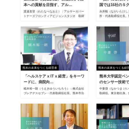
本への貢献を目指す、アル…
国では16社のＳ
渡邉直登（わたなべなおと）：アルサーガパー
永井毅（ながいたけし
トナーズフロンティアビジョンスタジオ 取締
所・代表取締役社長。
役。熊本電波工業高等専門学校卒。2003年(有)
学部生産機械工学科卒業
フロンティア・ビジョン・システムズを設立、
社。営業、工場管理を
08年フロンティアビジョン(株)に組織変更。21
91年常務取締役、93
年にアルサーガパートナーズ(株)と合併し取締
役に就任。趣味はゴルフ、釣り。
熊本の未来をつくる経営者
熊本の未来をつくる経
「ヘルスケア x IT x 経営」をキーワ
熊本大学認定ベ
ードに、病院向…
のセンサー技術
植木裕一朗（うえきゆういちろう）：株式会社
中妻啓（なかつま けい
プレアデスセブン・代表取締役社長。熊本市出
取締役。東京都出身。
身、熊本高校→大阪大学卒業。総合メディカル
科卒業、東京大学大学
株式会社入社後、営業、医業経営コンサルタン
て博士（情報理工学）取
トを経験。2012年システムクレオ入社。福岡
大学院先端科学研究部助
支店長、2019年代表取締役就任。2020年株式
社CAST共同創業・代
会社プレアデスセブン創業、現在に至る。