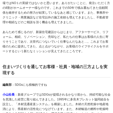
場ではNO１の実績ではないかと思います。ありがたいことに、発注いただく方
の8割がホームオーナー様なのです。これまでの50年で積み重ねてきた信頼関
係を維持するための努力が結実しているなあと感じています。また、事務所や
クリニック・商業施設など住宅以外の施工依頼も増えてきましたし、不動産管
理や相続などのご相談を頂く機会も増えてきました。
あらためて感じるのが、新築住宅建設からはじまり、アフターサービス、リフ
ォーム、相続、リノベーション、売却など、私たちの仕事はお客様の人生に寄
りそうことであり、次世代につないでいく仕事なんだなあと…。これまでお客
様のために提供してきた、点と点がつながり、お客様のライフサイクルをサポ
ートするという新たなミッションが見えてきたところです。
住まいづくりを通してお客様・社員・地域の三方よしを実
現する
編集部
：SDGsにも積極的ですね
小山社長
：新産グループではSDGsが提唱されるかなり前から、持続可能な社会
を意識した経営に取り組んできました。1995年に多良木プレカット協同組合を
設立し、「木材流通産直システム」を構築しました。木材の天然乾燥や地産地
消により、県産材の活性化につなげています。また、木材輸送の燃料や乾燥時