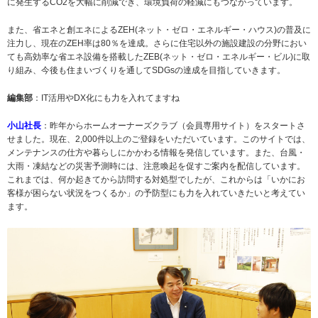
に発生するCO2を大幅に削減でき、環境負荷の軽減にもつながっています。
また、省エネと創エネによるZEH(ネット・ゼロ・エネルギー・ハウス)の普及に
注力し、現在のZEH率は80％を達成。さらに住宅以外の施設建設の分野におい
ても高効率な省エネ設備を搭載したZEB(ネット・ゼロ・エネルギー・ビル)に取
り組み、今後も住まいづくりを通してSDGsの達成を目指していきます。
編集部
：IT活用やDX化にも力を入れてますね
小山社長
：昨年からホームオーナーズクラブ（会員専用サイト）をスタートさ
せました。現在、2,000件以上のご登録をいただいています。このサイトでは、
メンテナンスの仕方や暮らしにかかわる情報を発信しています。また、台風・
大雨・凍結などの災害予測時には、注意喚起を促すご案内を配信しています。
これまでは、何か起きてから訪問する対処型でしたが、これからは「いかにお
客様が困らない状況をつくるか」の予防型にも力を入れていきたいと考えてい
ます。