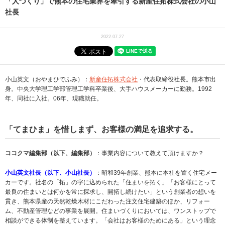
「人づくり」で熊本の住宅業界を牽引する新産住拓株式会社の小山
社長
2022.07.27
小山英文（おやまひでふみ）：
新産住拓株式会社
・代表取締役社長。熊本市出
身。中央大学理工学部管理工学科卒業後、大手ハウスメーカーに勤務。1992
年、同社に入社。06年、現職就任。
「てまひま」を惜しまず、お客様の満足を追求する。
ココクマ編集部（以下、編集部）
：事業内容について教えて頂けますか？
小山英文社長（以下、小山社長）
：昭和39年創業、熊本に本社を置く住宅メー
カーです。社名の「拓」の字に込められた「住まいを拓く」「お客様にとって
最良の住まいとは何かを常に探求し、開拓し続けたい」という創業者の想いを
貫き、熊本県産の天然乾燥木材にこだわった注文住宅建築のほか、リフォー
ム、不動産管理などの事業を展開。住まいづくりにおいては、ワンストップで
相談ができる体制を整えています。「会社はお客様のためにある」という理念