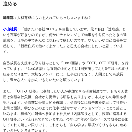
進める
編集部
：人材育成にも力を入れていらっしゃいますね？
小山社長
：「働きたい会社NO.１」を目指しています。元々私は「達成感」と
いう言葉が好きなのですが、何かにチャレンジして物事をやり切ったときの達
成感を、仕事の中でみんなに味わって欲しいのです。やりがいや自己成長を実
感して、「新産住拓で働いてよかった」と思える会社にしたいと思っていま
す。
自己成長を支援する取り組みとして「1on1面談」や「OJT、OFF-JT研修」を行
っています。「1on1面談」は直属の上司と月に1回実施しており5年以上の取り
組みとなります。大切なメンバーには、仕事だけでなく、人間としても成長
し、豊かな人生を歩んでもらいたいと願っています。
また、「OFF-JT研修」は参加したい人が参加できる研修制度です。もちろん費
用は全額会社負担。会社から提示する研修もありますが、本人からの希望も承
認されます。受講前に受講目的を確認し、受講後には報告書を提出して社長や
上司と面談、学びをどのように仕事に活かすかアクションプランにまで落とし
込みます。積極的に研修へ参加する社員が社内講師役として、後輩に指導する
OTT研修という流れもできていますね。今年は昨年の4倍のペースで研修に参加
してくれて嬉しい限りです。これからも「自ら学ぶ」環境づくりをさらに進め
ていきたいと考えています。