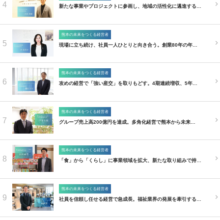
4
新たな事業やプロジェクトに参画し、地域の活性化に邁進する…
熊本の未来をつくる経営者
5
現場に立ち続け、社員一人ひとりと向き合う。創業80年の年…
熊本の未来をつくる経営者
6
攻めの経営で「強い産交」を取りもどす。4期連続増収、5年…
熊本の未来をつくる経営者
7
グループ売上高200億円を達成。多角化経営で熊本から未来…
熊本の未来をつくる経営者
8
「食」から「くらし」に事業領域を拡大、新たな取り組みで持…
熊本の未来をつくる経営者
9
社員を信頼し任せる経営で急成長。福祉業界の発展を牽引する…