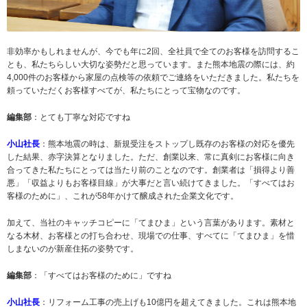
非効率かもしれませんが、今でも年に2回、全社員で全てのお客様を訪問するこ
とも、私たちらしい大切な姿勢だと思っています。また熊本地震の際には、約
4,000件のお客様から家屋の点検等の依頼でご連絡をいただきました。私たちを
頼っていただくお客様すべてが、私たちにとって宝物なのです。
編集部
：とても丁寧な対応ですね
小山社長
：熊本地震の時は、新規受注をストップし既存のお客様の対応を優先
した結果、赤字決算となりました。ただ、創業以来、常に真剣にお客様に向き
合ってきた私たちにとっては当たり前のことなのです。創業者は「損得より善
悪」「収益よりもお客様目線」が大事だと言い続けてきました。「すべてはお
客様のために」、これが58年かけて醸成された企業文化です。
加えて、当社のキャッチコピーに「てまひま」という言葉があります。素材と
なる木材、お客様との打ち合わせ、現場での仕事、すべてに「てまひま」を惜
しまないのが新産住拓の姿勢です。
編集部
：「すべてはお客様のために」ですね
小山社長
：リフォーム工事の売上げも10億円を超えてきました。これは熊本地