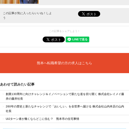
最新情報をお届けします。
この記事が気に入ったらいいね！しよ
う
この記事をシェアしよう！
熊本へ転職希望の方の求人はこちら
あわせて読みたい記事
創業130周年に向けチャレンジ＆イノベーションで新たな道を切り開く 株式会社レイメイ藤
井の藤井社長
260年の歴史と新たなチャレンジで「おいしい」を全世界へ届ける 株式会社山内本店の山内
社長
UIJターン者が働くならどこに住む？ 熊本市の住宅事情