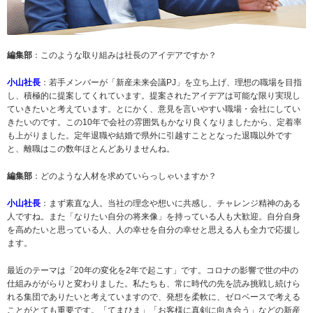
編集部
：このような取り組みは社長のアイデアですか？
小山社長
：若手メンバーが「新産未来会議PJ」を立ち上げ、理想の職場を目指
し、積極的に提案してくれています。提案されたアイデアは可能な限り実現し
ていきたいと考えています。とにかく、意見を言いやすい職場・会社にしてい
きたいのです。この10年で会社の雰囲気もかなり良くなりましたから、定着率
も上がりました。定年退職や結婚で県外に引越すこととなった退職以外です
と、離職はこの数年ほとんどありませんね。
編集部
：どのような人材を求めていらっしゃいますか？
小山社長
：まず素直な人。当社の理念や想いに共感し、チャレンジ精神のある
人ですね。また「なりたい自分の将来像」を持っている人も大歓迎。自分自身
を高めたいと思っている人、人の幸せを自分の幸せと思える人も全力で応援し
ます。
最近のテーマは「20年の変化を2年で起こす」です。コロナの影響で世の中の
仕組みががらりと変わりました。私たちも、常に時代の先を読み挑戦し続けら
れる集団でありたいと考えていますので、発想を柔軟に、ゼロベースで考える
ことがとても重要です。「てまひま」「お客様に真剣に向き合う」などの新産