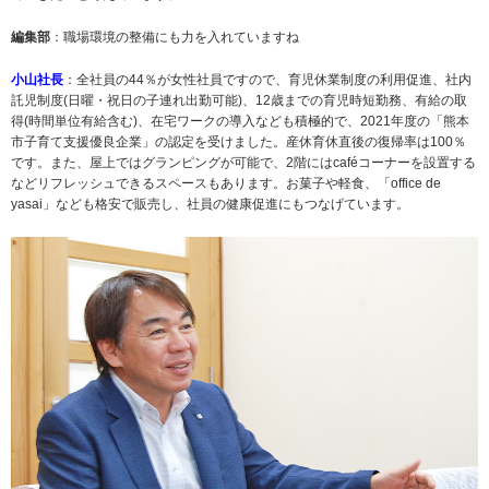
編集部
：職場環境の整備にも力を入れていますね
小山社長
：全社員の44％が女性社員ですので、育児休業制度の利用促進、社内
託児制度(日曜・祝日の子連れ出勤可能)、12歳までの育児時短勤務、有給の取
得(時間単位有給含む)、在宅ワークの導入なども積極的で、2021年度の「熊本
市子育て支援優良企業」の認定を受けました。産休育休直後の復帰率は100％
です。また、屋上ではグランピングが可能で、2階にはcaféコーナーを設置する
などリフレッシュできるスペースもあります。お菓子や軽食、「office de
yasai」なども格安で販売し、社員の健康促進にもつなげています。