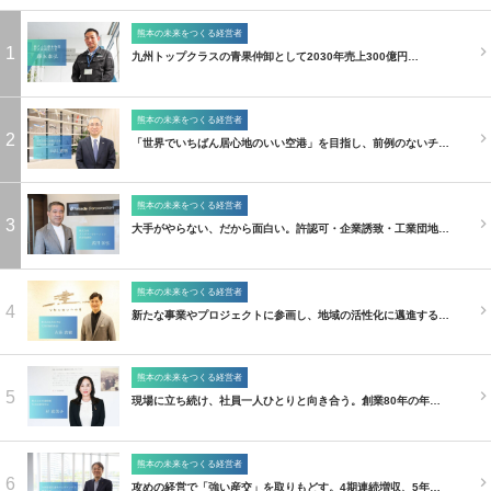
熊本の未来をつくる経営者
1
九州トップクラスの青果仲卸として2030年売上300億円…
熊本の未来をつくる経営者
2
「世界でいちばん居心地のいい空港」を目指し、前例のないチ…
熊本の未来をつくる経営者
3
大手がやらない、だから面白い。許認可・企業誘致・工業団地…
熊本の未来をつくる経営者
4
新たな事業やプロジェクトに参画し、地域の活性化に邁進する…
熊本の未来をつくる経営者
5
現場に立ち続け、社員一人ひとりと向き合う。創業80年の年…
熊本の未来をつくる経営者
6
攻めの経営で「強い産交」を取りもどす。4期連続増収、5年…