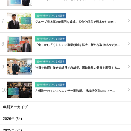
熊本の未来をつくる経営者
7
グループ売上高200億円を達成。多角化経営で熊本から未来…
熊本の未来をつくる経営者
8
「食」から「くらし」に事業領域を拡大、新たな取り組みで持…
熊本の未来をつくる経営者
9
社員を信頼し任せる経営で急成長。福祉業界の発展を牽引する…
熊本の未来をつくる経営者
10
九州唯一のインフルエンサー事務所。 地域特化型SNSマー…
年別アーカイブ
2026年 (34)
2025年 (74)