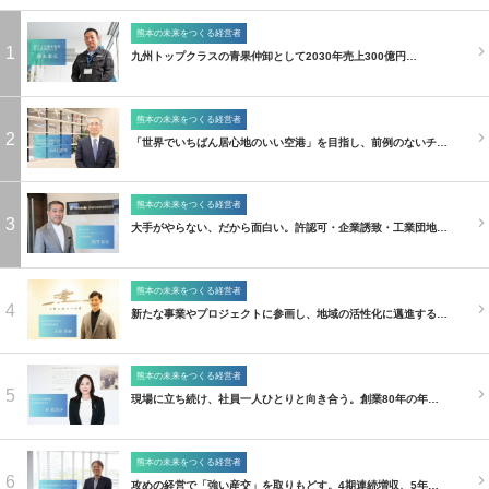
熊本の未来をつくる経営者
1
九州トップクラスの青果仲卸として2030年売上300億円…
熊本の未来をつくる経営者
2
「世界でいちばん居心地のいい空港」を目指し、前例のないチ…
熊本の未来をつくる経営者
3
大手がやらない、だから面白い。許認可・企業誘致・工業団地…
熊本の未来をつくる経営者
4
新たな事業やプロジェクトに参画し、地域の活性化に邁進する…
熊本の未来をつくる経営者
5
現場に立ち続け、社員一人ひとりと向き合う。創業80年の年…
熊本の未来をつくる経営者
6
攻めの経営で「強い産交」を取りもどす。4期連続増収、5年…