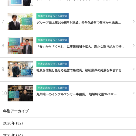
熊本の未来をつくる経営者
7
グループ売上高200億円を達成。多角化経営で熊本から未来…
熊本の未来をつくる経営者
8
「食」から「くらし」に事業領域を拡大、新たな取り組みで持…
熊本の未来をつくる経営者
9
社員を信頼し任せる経営で急成長。福祉業界の発展を牽引する…
熊本の未来をつくる経営者
10
九州唯一のインフルエンサー事務所。 地域特化型SNSマー…
年別アーカイブ
2026年 (32)
2025年 (74)