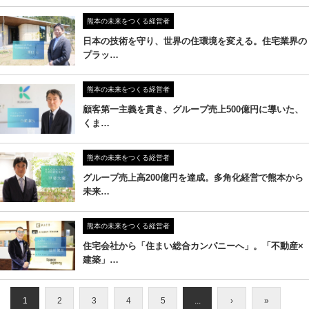
熊本の未来をつくる経営者
日本の技術を守り、世界の住環境を変える。住宅業界の
プラッ…
熊本の未来をつくる経営者
顧客第一主義を貫き、グループ売上500億円に導いた、
くま…
熊本の未来をつくる経営者
グループ売上高200億円を達成。多角化経営で熊本から
未来…
熊本の未来をつくる経営者
住宅会社から「住まい総合カンパニーへ」。「不動産×
建築」…
1
2
3
4
5
...
›
»