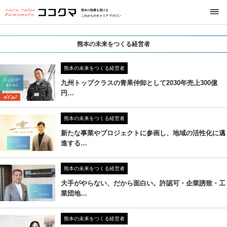
熊本の熱量を届ける
これからのキャリアマガジン
熊本の未来をつくる経営者
熊本の未来をつくる経営者
九州トップクラスの青果仲卸として2030年売上300億
円…
熊本の未来をつくる経営者
新たな事業やプロジェクトに参画し、地域の活性化に邁
進する…
熊本の未来をつくる経営者
大手がやらない、だから面白い。許認可・企業誘致・工
業団地…
熊本の未来をつくる経営者