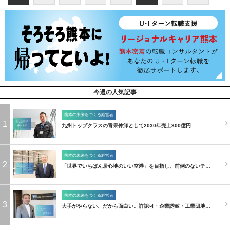
今週の人気記事
熊本の未来をつくる経営者
1
九州トップクラスの青果仲卸として2030年売上300億円…
熊本の未来をつくる経営者
2
「世界でいちばん居心地のいい空港」を目指し、前例のないチ…
熊本の未来をつくる経営者
3
大手がやらない、だから面白い。許認可・企業誘致・工業団地…