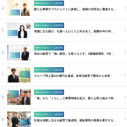
熊本の未来をつくる経営者
4
新たな事業やプロジェクトに参画し、地域の活性化に邁進する…
熊本の未来をつくる経営者
5
現場に立ち続け、社員一人ひとりと向き合う。創業80年の年…
熊本の未来をつくる経営者
6
攻めの経営で「強い産交」を取りもどす。4期連続増収、5年…
熊本の未来をつくる経営者
7
グループ売上高200億円を達成。多角化経営で熊本から未来…
熊本の未来をつくる経営者
8
「食」から「くらし」に事業領域を拡大、新たな取り組みで持…
熊本の未来をつくる経営者
9
社員を信頼し任せる経営で急成長。福祉業界の発展を牽引する…