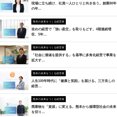
現場に立ち続け、社員一人ひとりと向き合う。創業80年
の年…
熊本の未来をつくる経営者
攻めの経営で「強い産交」を取りもどす。4期連続増
収、5年…
熊本の未来をつくる経営者
「社会に価値を提供する」を基準に多角化経営で事業を
拡大す…
熊本の未来をつくる経営者
人生100年時代に「健康と笑顔」を届ける。三方良しの
経営…
熊本の未来をつくる経営者
廃棄物を「資源」に変える。熊本から循環型社会の未来
を切り…