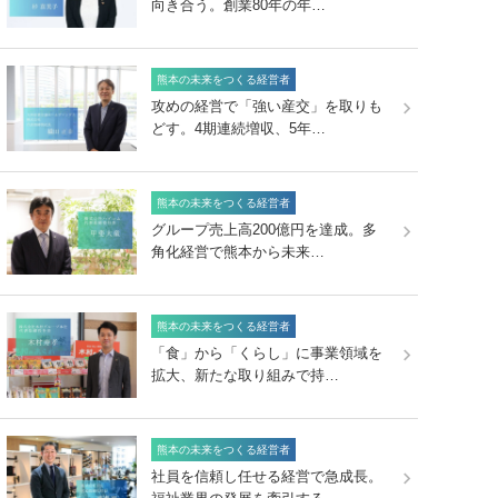
向き合う。創業80年の年…
熊本の未来をつくる経営者
攻めの経営で「強い産交」を取りも
どす。4期連続増収、5年…
熊本の未来をつくる経営者
グループ売上高200億円を達成。多
角化経営で熊本から未来…
熊本の未来をつくる経営者
「食」から「くらし」に事業領域を
拡大、新たな取り組みで持…
熊本の未来をつくる経営者
社員を信頼し任せる経営で急成長。