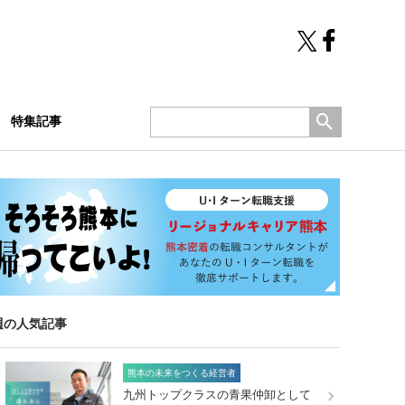
特集記事
週の人気記事
熊本の未来をつくる経営者
九州トップクラスの青果仲卸として