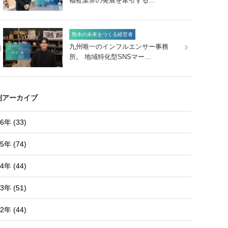
福祉業界の発展を牽引する…
熊本の未来をつくる経営者
0
九州唯一のインフルエンサー事務
所。 地域特化型SNSマー…
別アーカイブ
6年 (33)
5年 (74)
4年 (44)
3年 (51)
2年 (44)