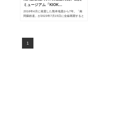
ミュージアム「KIOK…
2016年4月に発震した熊本地震から7年。「南
阿蘇鉄道」が2023年7月15日に全線再開すると
いうニュースは復興の明るいニュースとなりま
した。また、熊本県も先日、震災ミュージアム
の中核拠点となる旧東海大学・阿蘇キャンパス
（南阿蘇村）に建設中ですが、愛称を
「KIOKU（キオク）」とし、同日にオープンす
1
ると発表しています。