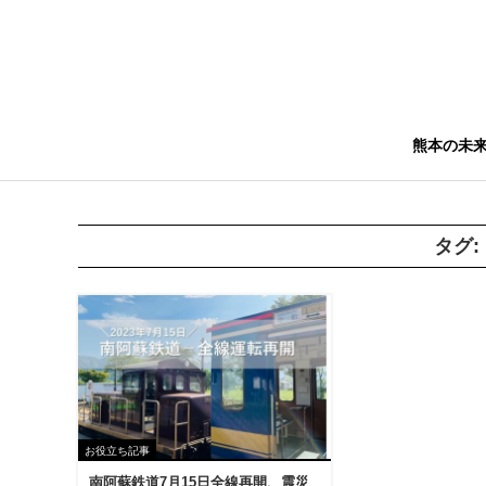
熊本の未
タグ:
お役立ち記事
南阿蘇鉄道7月15日全線再開、震災