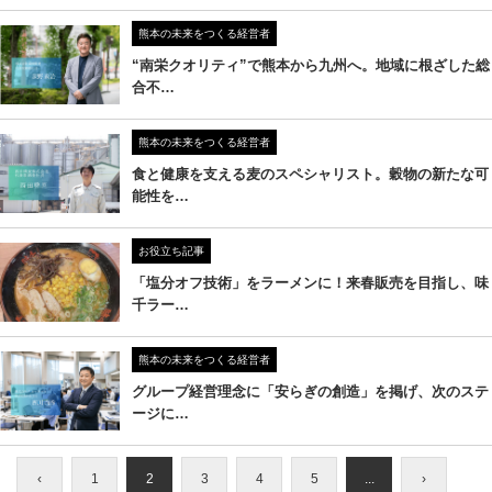
熊本の未来をつくる経営者
“南栄クオリティ”で熊本から九州へ。地域に根ざした総
合不…
熊本の未来をつくる経営者
食と健康を支える麦のスペシャリスト。穀物の新たな可
能性を…
お役立ち記事
「塩分オフ技術」をラーメンに！来春販売を目指し、味
千ラー…
熊本の未来をつくる経営者
グループ経営理念に「安らぎの創造」を掲げ、次のステ
ージに…
‹
1
2
3
4
5
...
›