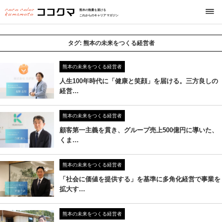
熊本の熱量を届ける
これからのキャリアマガジン
タグ:
熊本の未来をつくる経営者
熊本の未来をつくる経営者
人生100年時代に「健康と笑顔」を届ける。三方良しの
経営…
熊本の未来をつくる経営者
顧客第一主義を貫き、グループ売上500億円に導いた、
くま…
熊本の未来をつくる経営者
「社会に価値を提供する」を基準に多角化経営で事業を
拡大す…
熊本の未来をつくる経営者