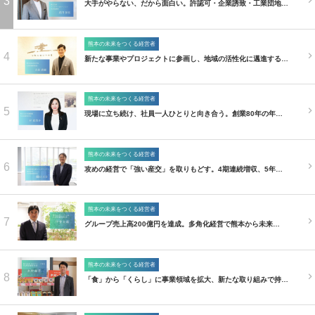
3
大手がやらない、だから面白い。許認可・企業誘致・工業団地…
熊本の未来をつくる経営者
4
新たな事業やプロジェクトに参画し、地域の活性化に邁進する…
熊本の未来をつくる経営者
5
現場に立ち続け、社員一人ひとりと向き合う。創業80年の年…
熊本の未来をつくる経営者
6
攻めの経営で「強い産交」を取りもどす。4期連続増収、5年…
熊本の未来をつくる経営者
7
グループ売上高200億円を達成。多角化経営で熊本から未来…
熊本の未来をつくる経営者
8
「食」から「くらし」に事業領域を拡大、新たな取り組みで持…