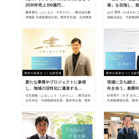
2030年売上300億円…
港」を目指し、
藤本泰弘（ふじもと・やすひろ）：株式会社藤
山川 秀明（やまかわ
本物産 代表取締役社長。熊本市出身。九州東海
港株式会社 代表取締
大学卒業後、京都のスーパーマーケットで1年
稲田大学卒業後、198
間勤務。1999年に同社入社。営業三課（野菜
社へ入社。東京ミッド
部）課長、果実部部長を経て、2008年常務、
発に従事。以後、200
2009年専務、2013年5月に代表取締役社長就
2008年4月東京ミッ
任。
長、2009年4月広報部
開発企画部長兼豊洲プ
2019年秘書部長など
国際空港株式会社執行
に代表取締役社長就任
熊本の未来をつくる経営者
熊本の未来をつくる経
新たな事業やプロジェクトに参画
現場に立ち続け
し、地域の活性化に邁進する…
向き合う。創業8
古荘貴敏（ふるしょう・たかとし）：株式会社
杉喜美子（すぎ きみ
古荘本店・代表取締役社長。熊本市出身。熊本
代表取締役社長。熊本
高校、慶応義塾大学法学部卒。2000年富士ゼ
業後、1985年杉養蜂
ロックス(株)入社、大手通信会社の主担当営業
役（営業統括）、13
として充実した時期を過ごす。05年古荘本店入
長）、18年に専務取締
社、開発事業部にて新規事業開発及び法人営業
表取締役社長（4代目
を担当。11年4月常務取締役、15年3月専務取
締役を経て、17年5月、創業140周年・新社屋
完成と同年に、6代目代表取締役社長に就任す