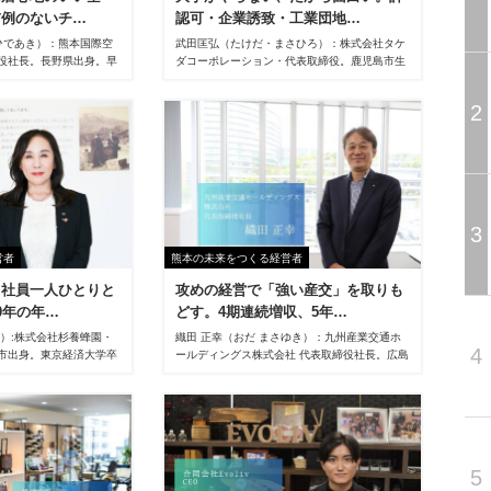
前例のないチ…
認可・企業誘致・工業団地…
 ひであき）：熊本国際空
武田匡弘（たけだ・まさひろ）：株式会社タケ
役社長。長野県出身。早
ダコーポレーション・代表取締役。鹿児島市生
6年に三井不動産株式会
まれ。鹿児島大学卒業後、南国殖産株式会社に
タウンなど大規模複合開
入社。熊本市内のガソリンスタンドに配属され
2
1年4月開発企画室課長、
る。その後、建設会社へ転職し7年間にわたり
ドタウン事業部グループ
営業・現場実務を経験。1995年31歳で起業。
グループ長、2017年4月
2000年に株式会社タケダコーポレーションを
ロジェクト推進部長、
設立し、代表取締役に就任。2021年には福岡
を歴任。23年4月から熊本
に株式会社タケダコーポレーション九州を設
役員社長補佐、同年6月
立、九州全域をカバーする二拠点体制を構築。
、現在に至る。
現在に至る。
3
営者
熊本の未来をつくる経営者
、社員一人ひとりと
攻めの経営で「強い産交」を取りも
0年の年…
どす。4期連続増収、5年…
こ）:株式会社杉養蜂園・
織田 正幸（おだ まさゆき）：九州産業交通ホ
4
市出身。東京経済大学卒
ールディングス株式会社 代表取締役社長。広島
園に入社。2007年に取締
県出身。大学卒業後、株式会社東京クマヒラに
年に常務取締役（人事部
入社。1996年に株式会社エイチ・アイ・エス
役を歴任し、25年4月代
（HIS）入社後、関西営業本部長、HIS JAPAN
）に就任、現在に至る。
VP、国内旅行営業本部長、常務取締役などを
歴任。2025年12月より現職に就任。
5