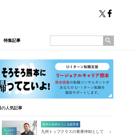
特集記事
週の人気記事
熊本の未来をつくる経営者
九州トップクラスの青果仲卸として