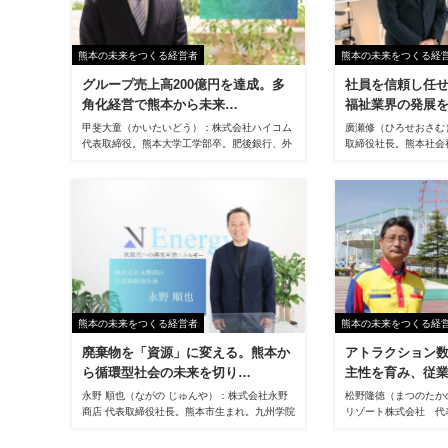
る。社外では熊本商工会議所副会頭、くまもと
ファッション協会会長を務め、地域経済の発展
にも力を注いでいる。
熊本の未来をつくる経営者
熊本の未来をつくる経
グループ売上高200億円を達成。多
社員を信頼し任
角化経営で熊本から未来…
福祉業界の発展
甲斐大童（かいたいどう）：株式会社ハイコム
廣瀬修（ひろせおさむ
代表取締役。熊本大学工学部卒。肥後銀行、外
取締役社長。熊本社会
資系保険会社などを経て全国広域型の保険・証
用具の販売を手掛ける
券仲介代理店の設立に参画。法人マーケットを
を経て、2003年に同
中心に10年以上、金融コンサルタントとして活
任。
動した。2016年に株式会社ハイコム専務取締
役として参画。介護事業の立ち上げなどグルー
プの新規事業を牽引し、20年2月、株式会社ハ
イコム代表取締役社長に就任、現在に至る。ハ
イコムポスティング株式会社、熊本ネット株式
会社、ハイコムキャリアクリエイト株式会社代
表取締役社長も兼務。
熊本の未来をつくる経営者
熊本の未来をつくる経
廃棄物を「資源」に変える。熊本か
アトラクション
ら循環型社会の未来を切り…
主性を育み、従
永野 順也（ながの じゅんや）：株式会社永野
松野隆徳（まつのたか
商店 代表取締役社長。熊本市生まれ。九州学院
リゾート株式会社 代
高校卒業後、1991年に株式会社永野商店に入
身、佐賀大学卒。大学卒
社。1997年に専務取締役に就任し、現場と経
期生として株式会社グ