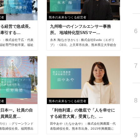
営者
熊本の未来をつくる経営者
せる経営で急成長。
九州唯一のインフルエンサー事務
6
を牽引する…
所。 地域特化型SNSマー…
）：株式会社千広・代表
永木 海(ながきかい)：株式会社Evoliv（エボリ
福祉専門学校卒業。福祉
ブ）・CEO。上天草市出身。熊本県立大学総合
株式会社ホワシでの勤務
管理学部総合管理学科3年時(2018年)に、学生
社設立。代表取締役就
によるHP制作会社を創業。卒業後も事業を継
続し、2021年10月に合同会社Evolivを設立。
7
2024年12月に株式会社へ組織変更。
8
営者
熊本の未来をつくる経営者
数日本一。社員の自
「利他利還」の徹底で「人を幸せに
業員満足度…
する経営大賞」受賞した、…
のり）：グリーンランド
田中あや（たなかあや）：株式会社興農園・代
表取締役社長。福岡県出
表取締役社長。熊本市出身。2015年興農園に
9
業後、1987年に新卒1
監査役として入社。取締役を経て、22年５月に
リーンランド（現：グリ
現職就任。