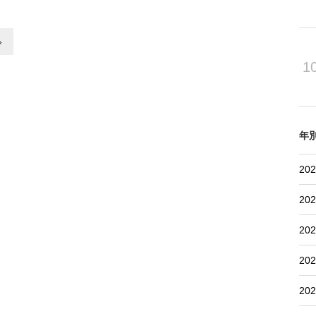
会社）に入社、2011
ルフ事業部総支配人、15
業部長、19年取締役副社
»
3年に代表取締役社長に
1
年
202
202
202
202
202