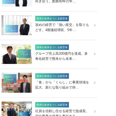
向き合う。創業80年の年…
熊本の未来をつくる経営者
攻めの経営で「強い産交」を取りも
どす。4期連続増収、5年…
熊本の未来をつくる経営者
グループ売上高200億円を達成。多
角化経営で熊本から未来…
熊本の未来をつくる経営者
「食」から「くらし」に事業領域を
拡大、新たな取り組みで持…
熊本の未来をつくる経営者
社員を信頼し任せる経営で急成長。