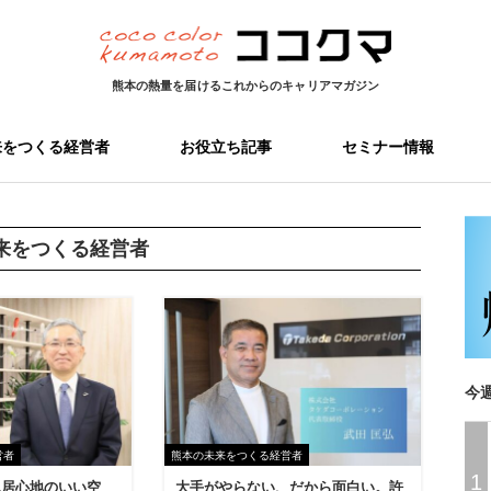
熊本の熱量を届ける
これからのキャリアマガジン
来をつくる経営者
お役立ち記事
セミナー情報
来をつくる経営者
今
営者
熊本の未来をつくる経営者
1
ん居心地のいい空
大手がやらない、だから面白い。許