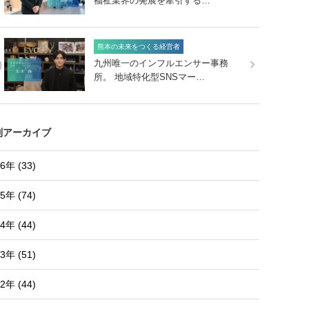
福祉業界の発展を牽引する…
熊本の未来をつくる経営者
0
九州唯一のインフルエンサー事務
所。 地域特化型SNSマー…
別アーカイブ
6年 (33)
5年 (74)
4年 (44)
3年 (51)
2年 (44)