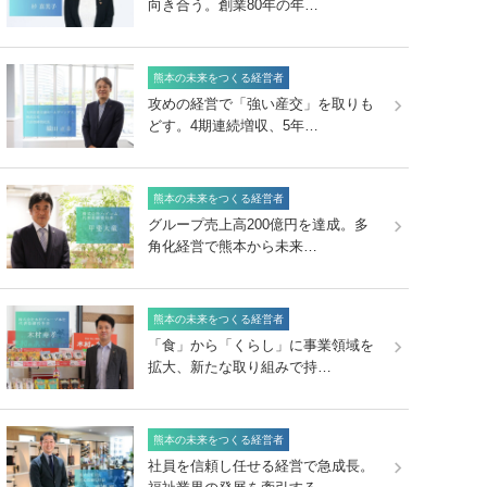
向き合う。創業80年の年…
熊本の未来をつくる経営者
攻めの経営で「強い産交」を取りも
どす。4期連続増収、5年…
熊本の未来をつくる経営者
グループ売上高200億円を達成。多
角化経営で熊本から未来…
熊本の未来をつくる経営者
「食」から「くらし」に事業領域を
拡大、新たな取り組みで持…
熊本の未来をつくる経営者
社員を信頼し任せる経営で急成長。