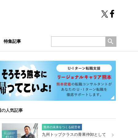
特集記事
週の人気記事
熊本の未来をつくる経営者
九州トップクラスの青果仲卸として