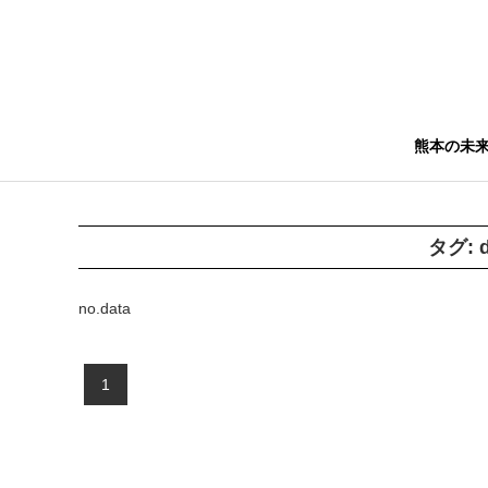
熊本の未
タグ:
no.data
1