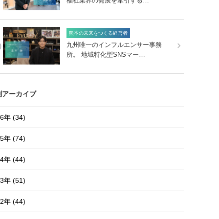
福祉業界の発展を牽引する…
熊本の未来をつくる経営者
0
九州唯一のインフルエンサー事務
所。 地域特化型SNSマー…
別アーカイブ
6年 (34)
5年 (74)
4年 (44)
3年 (51)
2年 (44)