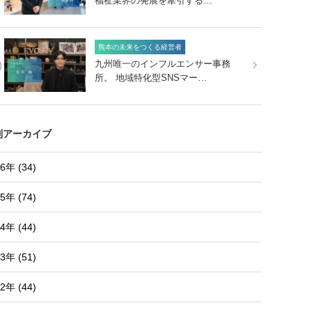
福祉業界の発展を牽引する…
熊本の未来をつくる経営者
0
九州唯一のインフルエンサー事務
所。 地域特化型SNSマー…
別アーカイブ
6年 (34)
5年 (74)
4年 (44)
3年 (51)
2年 (44)