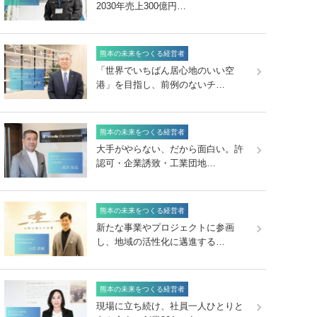
2030年売上300億円…
熊本の未来をつくる経営者
「世界でいちばん居心地のいい空
港」を目指し、前例のないチ…
熊本の未来をつくる経営者
大手がやらない、だから面白い。許
認可・企業誘致・工業団地…
熊本の未来をつくる経営者
新たな事業やプロジェクトに参画
し、地域の活性化に邁進する…
熊本の未来をつくる経営者
現場に立ち続け、社員一人ひとりと