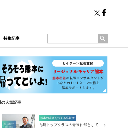
特集記事
週の人気記事
熊本の未来をつくる経営者
九州トップクラスの青果仲卸として