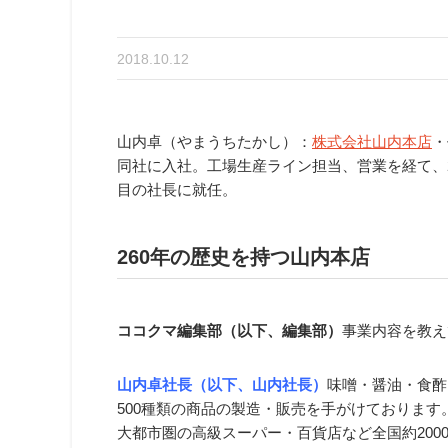
2018.10.12
山内卓（やまうちたかし）：
株式会社山内本店
・
同社に入社。工場生産ライン担当、営業を経て、20
目の社長に就任。
260
年の歴史を持つ山内本店
ココクマ編集部（以下、編集部）
事業内容を教え
山内卓社長（以下、山内社長）
味噌・醤油・食酢
500種類の商品の製造・販売を手がけておりま
大都市圏の高級スーパー・百貨店など全国約200