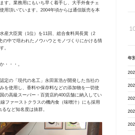
ます。業務用にもいち早く着手し、大手外食チェ
用頂いています。2004年頃からは通信販売を本
1
産大臣賞（1位）を11回、総合食料局長賞（2
歴史の中で培われたノウハウとモノづくりにかける情
す。
年
か・・・。
202
認定の「現代の名工」永田富浩が開発した当社の
202
みを使用し、香料や保存料などの添加物を一切使
国の高級スーパー・百貨店約400店舗に納入してい
202
国際線ファーストクラスの機内食（味噌汁）にも採用
れるなど知名度は抜群。
202
202