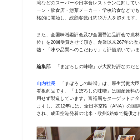
湾などのスーパーや日本食レストランに卸してい
ーン・飲食店・惣菜メーカー・学校給食などでも使
格的に開始し、総顧客数は約13万人を超えます。
また、全国味噌鑑評会及び全国醤油品評会で農林水
位）を20回受賞させて頂き、創業以来267年の
熱・「味や品質へのこだわり」も評価頂いていま
編集部
「まぼろしの味噌」が大変好評なのだと
山内社長
「まぼろしの味噌」は、厚生労働大臣
看板商品です。「まぼろしの味噌」は国産原料の
用せず製造しています。富裕層をターゲットに全
ますし、2012年には、全日本空輸（ANA）の
され、成田空港発着の北米・欧州9路線で提供さ