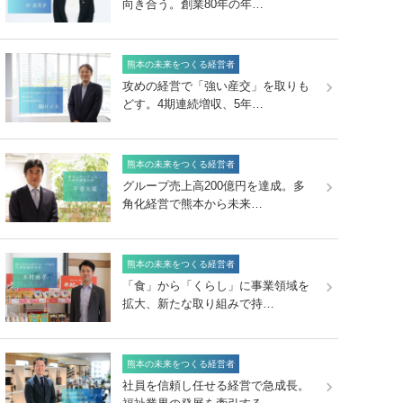
向き合う。創業80年の年…
熊本の未来をつくる経営者
攻めの経営で「強い産交」を取りも
どす。4期連続増収、5年…
熊本の未来をつくる経営者
グループ売上高200億円を達成。多
角化経営で熊本から未来…
熊本の未来をつくる経営者
「食」から「くらし」に事業領域を
拡大、新たな取り組みで持…
熊本の未来をつくる経営者
社員を信頼し任せる経営で急成長。