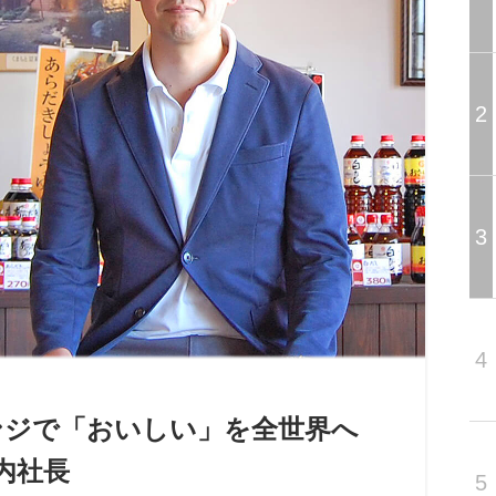
2
3
4
ンジで「おいしい」を全世界へ
内社長
5