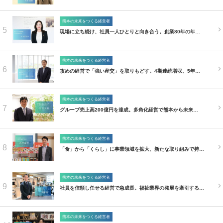
熊本の未来をつくる経営者
5
現場に立ち続け、社員一人ひとりと向き合う。創業80年の年…
熊本の未来をつくる経営者
6
攻めの経営で「強い産交」を取りもどす。4期連続増収、5年…
熊本の未来をつくる経営者
7
グループ売上高200億円を達成。多角化経営で熊本から未来…
熊本の未来をつくる経営者
8
「食」から「くらし」に事業領域を拡大、新たな取り組みで持…
熊本の未来をつくる経営者
9
社員を信頼し任せる経営で急成長。福祉業界の発展を牽引する…
熊本の未来をつくる経営者