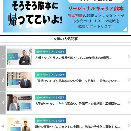
今週の人気記事
熊本の未来をつくる経営者
1
九州トップクラスの青果仲卸として2030年売上300億円…
熊本の未来をつくる経営者
2
「世界でいちばん居心地のいい空港」を目指し、前例のないチ…
熊本の未来をつくる経営者
3
大手がやらない、だから面白い。許認可・企業誘致・工業団地…
熊本の未来をつくる経営者
4
新たな事業やプロジェクトに参画し、地域の活性化に邁進する…