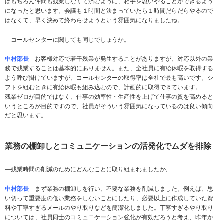
はもちろん仲間も残業しなくて済むように、相手を思いやることができるよう
になったと思います。会議も１時間と決まっていたら１時間だらだらやるので
はなくて、早く決めて終わらせようという雰囲気になりましたね。
­―コールセンターに関しても同じでしょうか。
中村部長
お客様対応で若干残業が発生することがありますが、対応以外の業
務で残業することは基本的にありません。また、全社員に有給休暇を取得する
よう呼び掛けていますが、コールセンターの取得率は全社で最も高いです。シ
フトを組むときに有給休暇も組み込むので、計画的に取得できています。
残業ゼロが目的ではなく、仕事の効率性・生産性を上げて仕事の質を高めると
いうところが目的ですので、社員がそういう雰囲気になっているのは良い傾向
だと思います。
業務の棚卸しとコミュニケーションの活発化でムダを排除
­―残業時間の削減のためにどんなことに取り組まれましたか。
中村部長
まず業務の棚卸しを行い、不要な業務を削減しました。例えば、思
い切って重要度の低い業務をしないことにしたり、必要以上に作成していた資
料や丁寧すぎるメールのやり取りなどを簡潔化しました。丁寧すぎるやり取り
については、社員同士のコミュニケーション強化が有効だろうと考え、昨年か