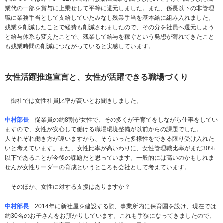
業代の一部を賞与に上乗せして平等に還元しました。また、係長以下の非管理
職に業務手当として支給していたみなし残業手当を基本給に組み入れました。
残業を削減したことで経費も削減されましたので、その分を社員へ還元しよう
と給与体系も変えたことで、残業して給与を稼ぐという発想が薄れてきたこと
も残業時間の削減につながっていると実感しています。
女性活躍推進宣言と、女性が活躍できる職場づくり
­―御社では女性社員比率が高いとお聞きしました。
中村部長
従業員の約8割が女性で、その多くが子育てをしながら仕事をしてい
ますので、女性が安心して働ける職場環境整備が以前からの課題でした。
人それぞれ働き方が違いますから、そういった多様性をできる限り受け入れた
いと考えています。また、女性比率が高いわりに、女性管理職比率がまだ30%
以下であることが今後の課題だと思っています。一般的には高いのかもしれま
せんが女性リーダーの育成というところも会社として考えています。
­―そのほか、女性に対する支援はありますか？
中村部長
2014年に新社屋を建設する際、事業所内に保育園を設け、現在では
約30名のお子さんをお預かりしています。これも手狭になってきましたので、