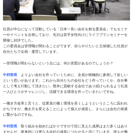
社員が中心になって活動している「日本一良い会社を創る委員会」でもセミナ
ーやイベントを企画しており、先日は若手女性向けにライフプランセミナーを
開催し好評でした。
この委員会は管理職が関わることができず、自らやりたいと立候補した社員が
自分たちで企画・運営しています。
―管理職が関わらないという点には、何か意図があるのでしょうか？
中村部長
よりよい会社を作っていくために、全員が積極的に参画して欲しい
という思いがあります。これから自分たちの会社をどう作っていくか、自分事
として考え行動して頂きたい。熊本に貢献する会社であり続けられるよう社員
一人ひとりがチャレンジし、活躍できる環境を作っていきたいですね。
―働き方改革と言うと、従業員の働く環境を良くしようというところに囚われ
がちですが、働き方を変えることによって個人が成長し、さらには会社の発展
に繋がるのですね。
中村部長
取り組みを始めたばかりですので目に見えた成果はまだ多くはあり
ませんが、将来的には更なる会社の成長につながると信じています。誰もが働