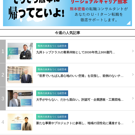
今週の人気記事
熊本の未来をつくる経営者
1
九州トップクラスの青果仲卸として2030年売上300億円…
熊本の未来をつくる経営者
2
「世界でいちばん居心地のいい空港」を目指し、前例のないチ…
熊本の未来をつくる経営者
3
大手がやらない、だから面白い。許認可・企業誘致・工業団地…
熊本の未来をつくる経営者
4
新たな事業やプロジェクトに参画し、地域の活性化に邁進する…