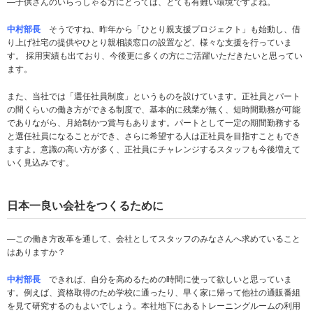
­―子供さんのいらっしゃる方にとっては、とても有難い環境ですよね。
中村部長
そうですね、昨年から「ひとり親支援プロジェクト」も始動し、借
り上げ社宅の提供やひとり親相談窓口の設置など、様々な支援を行っていま
す。 採用実績も出ており、今後更に多くの方にご活躍いただきたいと思ってい
ます。
また、当社では「選任社員制度」というものを設けています。正社員とパート
の間くらいの働き方ができる制度で、基本的に残業が無く、短時間勤務が可能
でありながら、月給制かつ賞与もあります。パートとして一定の期間勤務する
と選任社員になることができ、さらに希望する人は正社員を目指すこともでき
ますよ。意識の高い方が多く、正社員にチャレンジするスタッフも今後増えて
いく見込みです。
日本一良い会社をつくるために
­―この働き方改革を通して、会社としてスタッフのみなさんへ求めていること
はありますか？
中村部長
できれば、自分を高めるための時間に使って欲しいと思っていま
す。例えば、資格取得のため学校に通ったり、早く家に帰って他社の通販番組
を見て研究するのもよいでしょう。本社地下にあるトレーニングルームの利用