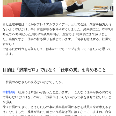
また金曜午後は「えがおプレミアムフライデー」として会議・来客を極力入れ
ないよう呼びかけ、半日有給休暇を取りやすくしました。結果的には、昨年9月
時点で22時間だった月間平均残業時間が、直近では5時間弱にまで減りまし
た。当然ですが、仕事の持ち帰りも禁じています。「何事も徹底する」社風で
すから！
できるだけ時代を先取りして、熊本の中でもトップを走っていきたいと思って
います。
目的は「残業ゼロ」ではなく「仕事の質」を高めること
­―社員のみなさんの反応はいかがでしたか。
中村部長
社員には戸惑いがあったと思います。「こんなに仕事があるのに何
で帰らないといけないのか」「残業代はいらないから仕事をさせて欲しい」と
か(笑)。
徐々に慣れてきて、どうしたら仕事の効率化が図れるかを社員自身が考えるよ
うになりました。残業が当たり前という感覚は既に無くなっていますね。自分