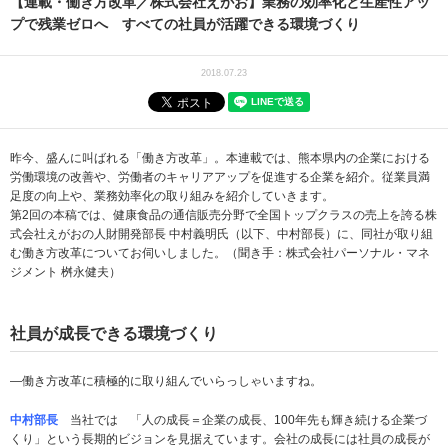
【連載・働き方改革／株式会社えがお】業務の効率化と生産性アッ
プで残業ゼロへ すべての社員が活躍できる環境づくり
2018.07.23
昨今、盛んに叫ばれる「働き方改革」。本連載では、熊本県内の企業における
労働環境の改善や、労働者のキャリアアップを促進する企業を紹介。従業員満
足度の向上や、業務効率化の取り組みを紹介していきます。
第2回の本稿では、健康食品の通信販売分野で全国トップクラスの売上を誇る株
式会社えがおの人財開発部長 中村義明氏（以下、中村部長）に、同社が取り組
む働き方改革についてお伺いしました。（聞き手：株式会社パーソナル・マネ
ジメント 桝永健夫）
社員が成長できる環境づくり
―働き方改革に積極的に取り組んでいらっしゃいますね。
中村部長
当社では 「人の成長＝企業の成長、100年先も輝き続ける企業づ
くり」という長期的ビジョンを見据えています。会社の成長には社員の成長が