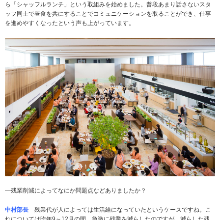
ら「シャッフルランチ」という取組みを始めました。普段あまり話さないスタ
ッフ同士で昼食を共にすることでコミュニケーションを取ることができ、仕事
を進めやすくなったという声も上がっています。
­―残業削減によってなにか問題点などありましたか？
中村部長
残業代が人によっては生活給になっていたというケースですね。こ
れについては昨年9～12月の間、急激に残業を減らしたのですが、減らした残