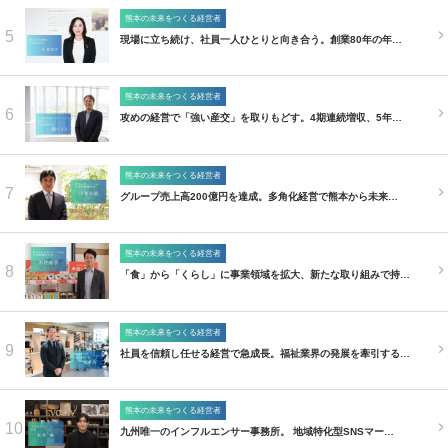
熊本の未来をつくる経営者
5
現場に立ち続け、社員一人ひとりと向き合う。創業80年の年…
熊本の未来をつくる経営者
6
攻めの経営で「強い産交」を取りもどす。4期連続増収、5年…
熊本の未来をつくる経営者
7
グループ売上高200億円を達成。多角化経営で熊本から未来…
熊本の未来をつくる経営者
8
「食」から「くらし」に事業領域を拡大、新たな取り組みで持…
熊本の未来をつくる経営者
9
社員を信頼し任せる経営で急成長。福祉業界の発展を牽引する…
熊本の未来をつくる経営者
10
九州唯一のインフルエンサー事務所。 地域特化型SNSマー…