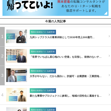
今週の人気記事
熊本の未来をつくる経営者
1
九州トップクラスの青果仲卸として2030年売上300億円…
熊本の未来をつくる経営者
2
「世界でいちばん居心地のいい空港」を目指し、前例のないチ…
熊本の未来をつくる経営者
3
大手がやらない、だから面白い。許認可・企業誘致・工業団地…
熊本の未来をつくる経営者
4
新たな事業やプロジェクトに参画し、地域の活性化に邁進する…
熊本の未来をつくる経営者