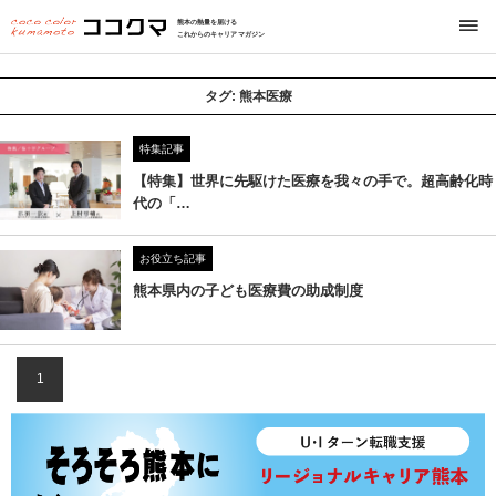
熊本の熱量を届ける
これからのキャリアマガジン
タグ:
熊本医療
特集記事
【特集】世界に先駆けた医療を我々の手で。超高齢化時
代の「…
お役立ち記事
熊本県内の子ども医療費の助成制度
1