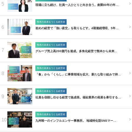
5
現場に立ち続け、社員一人ひとりと向き合う。創業80年の年…
熊本の未来をつくる経営者
6
攻めの経営で「強い産交」を取りもどす。4期連続増収、5年…
熊本の未来をつくる経営者
7
グループ売上高200億円を達成。多角化経営で熊本から未来…
熊本の未来をつくる経営者
8
「食」から「くらし」に事業領域を拡大、新たな取り組みで持…
熊本の未来をつくる経営者
9
社員を信頼し任せる経営で急成長。福祉業界の発展を牽引する…
熊本の未来をつくる経営者
10
九州唯一のインフルエンサー事務所。 地域特化型SNSマー…