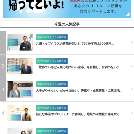
今週の人気記事
熊本の未来をつくる経営者
1
九州トップクラスの青果仲卸として2030年売上300億円…
熊本の未来をつくる経営者
2
「世界でいちばん居心地のいい空港」を目指し、前例のないチ…
熊本の未来をつくる経営者
3
大手がやらない、だから面白い。許認可・企業誘致・工業団地…
熊本の未来をつくる経営者
4
新たな事業やプロジェクトに参画し、地域の活性化に邁進する…
熊本の未来をつくる経営者