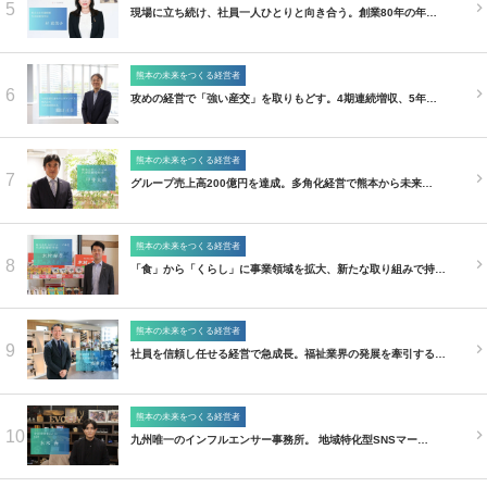
5
現場に立ち続け、社員一人ひとりと向き合う。創業80年の年…
熊本の未来をつくる経営者
6
攻めの経営で「強い産交」を取りもどす。4期連続増収、5年…
熊本の未来をつくる経営者
7
グループ売上高200億円を達成。多角化経営で熊本から未来…
熊本の未来をつくる経営者
8
「食」から「くらし」に事業領域を拡大、新たな取り組みで持…
熊本の未来をつくる経営者
9
社員を信頼し任せる経営で急成長。福祉業界の発展を牽引する…
熊本の未来をつくる経営者
10
九州唯一のインフルエンサー事務所。 地域特化型SNSマー…