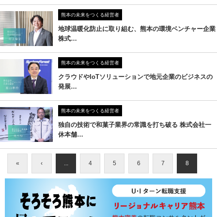
熊本の未来をつくる経営者
地球温暖化防止に取り組む、熊本の環境ベンチャー企業
株式…
熊本の未来をつくる経営者
クラウドやIoTソリューションで地元企業のビジネスの
発展…
熊本の未来をつくる経営者
独自の技術で和菓子業界の常識を打ち破る 株式会社一
休本舗…
«
‹
...
4
5
6
7
8