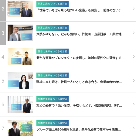
熊本の未来をつくる経営者
2
「世界でいちばん居心地のいい空港」を目指し、前例のないチ…
熊本の未来をつくる経営者
3
大手がやらない、だから面白い。許認可・企業誘致・工業団地…
熊本の未来をつくる経営者
4
新たな事業やプロジェクトに参画し、地域の活性化に邁進する…
熊本の未来をつくる経営者
5
現場に立ち続け、社員一人ひとりと向き合う。創業80年の年…
熊本の未来をつくる経営者
6
攻めの経営で「強い産交」を取りもどす。4期連続増収、5年…
熊本の未来をつくる経営者
7
グループ売上高200億円を達成。多角化経営で熊本から未来…