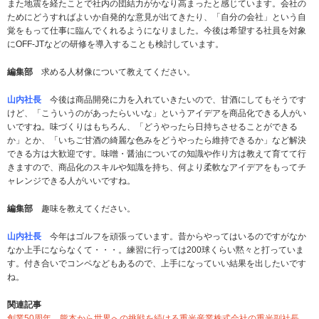
また地震を経たことで社内の団結力がかなり高まったと感じています。会社の
ためにどうすればよいか自発的な意見が出てきたり、「自分の会社」という自
覚をもって仕事に臨んでくれるようになりました。今後は希望する社員を対象
にOFF-JTなどの研修を導入することも検討しています。
編集部
求める人材像について教えてください。
山内社長
今後は商品開発に力を入れていきたいので、甘酒にしてもそうです
けど、「こういうのがあったらいいな」というアイデアを商品化できる人がい
いですね。味づくりはもちろん、「どうやったら日持ちさせることができる
か」とか、「いちご甘酒の綺麗な色みをどうやったら維持できるか」など解決
できる方は大歓迎です。味噌・醤油についての知識や作り方は教えて育てて行
きますので、商品化のスキルや知識を持ち、何より柔軟なアイデアをもってチ
ャレンジできる人がいいですね。
編集部
趣味を教えてください。
山内社長
今年はゴルフを頑張っています。昔からやってはいるのですがなか
なか上手にならなくて・・・。練習に行っては200球くらい黙々と打っていま
す。付き合いでコンペなどもあるので、上手になっていい結果を出したいです
ね。
関連記事
創業50周年、熊本から世界への挑戦を続ける重光産業株式会社の重光副社長