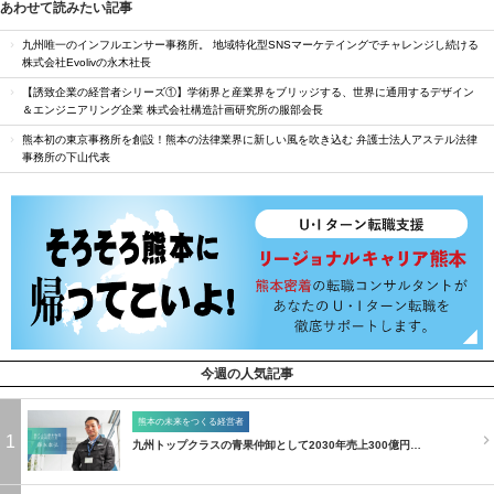
あわせて読みたい記事
九州唯一のインフルエンサー事務所。 地域特化型SNSマーケテイングでチャレンジし続ける
株式会社Evolivの永木社長
【誘致企業の経営者シリーズ①】学術界と産業界をブリッジする、世界に通用するデザイン
＆エンジニアリング企業 株式会社構造計画研究所の服部会長
熊本初の東京事務所を創設！熊本の法律業界に新しい風を吹き込む 弁護士法人アステル法律
事務所の下山代表
今週の人気記事
熊本の未来をつくる経営者
1
九州トップクラスの青果仲卸として2030年売上300億円…