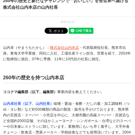
260年の歴史と新たなチャレンジで「おいしい」を全世界へ届ける
株式会社山内本店の山内社長
2018.10.12
山内卓（やまうちたかし）：
株式会社山内本店
・代表取締役社長。熊本市出
身。東海大学卒業後、同社に入社。工場生産ライン担当、営業を経て、2003年
に取締役に就任。07年に専務、11年に10代目の社長に就任。
260
年の歴史を持つ山内本店
ココクマ編集部（以下、編集部）
事業内容を教えてください。
山内卓社長（以下、山内社長）
味噌・醤油・食酢・だしの素・加工調味料（つ
ゆ・タレ類）など約500種類の商品の製造・販売を手がけております。熊本県
内の百貨店・スーパー・小売店を中心に、大都市圏の高級スーパー・百貨店な
ど全国約2000店舗、そのほかニューヨーク・シンガポール・台湾などのスーパ
ーや日本食レストランに卸しています。業務用にもいち早く着手し、大手外食
チェーン・飲食店・惣菜メーカー・学校給食などでも使用頂いています。2004