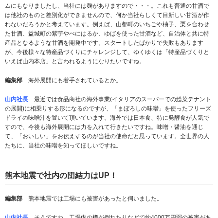
ムにもなりましたし、当社には麹がありますので・・・。これも普通の甘酒で
は他社のものと差別化ができませんので、何か当社らしくて目新しい甘酒が作
れないだろうかと考えています。例えば、山都町のいちごや柚子、栗を合わせ
た甘酒、益城町の紫芋やべにはるか、ゆばを使った甘酒など、自治体と共に特
産品となるような甘酒を開発中です。スタートしたばかりで失敗もあります
が、今後様々な特産品づくりにチャレンジして、ゆくゆくは「特産品づくりと
いえば山内本店」と言われるようになりたいですね。
編集部
海外展開にも着手されているとか。
山内社長
最近では食品商社の海外事業(イタリアのスーパーでの総菜テナント
の展開)に相乗りする形になるのですが、「まぼろしの味噌」を使ったフリーズ
ドライの味噌汁を置いて頂いています。海外では日本食、特に発酵食が人気で
すので、今後も海外展開には力を入れて行きたいですね。味噌・醤油を通じ
て、「おいしい」をお伝えするのが当社の使命だと思っています。全世界の人
たちに、当社の味噌を知ってほしいですね。
熊本地震で社内の団結力はUP！
編集部
熊本地震では工場にも被害があったと伺いました。
山内社長
そうですね、工場内の樽が倒れたりなどで約4000万円弱の被害があ