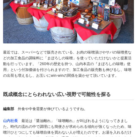
最近では、スーパーなどで販売されている、お肉の味噌漬けやサバの味噌煮な
どの加工食品の調味料に「まぼろしの味噌」を使っていただけないかと提案活
動を行っています。「260年の歴史を持つ、山内本店の『まぼろしの味噌』使
用」という付加価値を付けられますので、加工食品の販売数も伸びるし、味噌
の出荷も増えるし、お互いにwin-winの関係を築かせて頂いています。
既成概念にとらわれない広い視野で可能性を探る
編集部
外食や中食需要が伸びているようですね。
山内社長
最近は「醤油離れ」「味噌離れ」が叫ばれるようになってきまし
た。時代の流れの中で調理にも簡便さが求められる傾向が強くなったため、味
噌汁ひとつにしても味噌自体を買わない人が増えたのです。お湯を入れるだけ