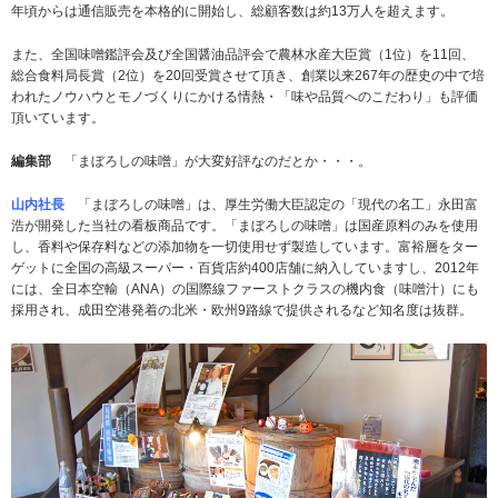
年頃からは通信販売を本格的に開始し、総顧客数は約13万人を超えます。
また、全国味噌鑑評会及び全国醤油品評会で農林水産大臣賞（1位）を11回、
総合食料局長賞（2位）を20回受賞させて頂き、創業以来267年の歴史の中で培
われたノウハウとモノづくりにかける情熱・「味や品質へのこだわり」も評価
頂いています。
編集部
「まぼろしの味噌」が大変好評なのだとか・・・。
山内社長
「まぼろしの味噌」は、厚生労働大臣認定の「現代の名工」永田富
浩が開発した当社の看板商品です。「まぼろしの味噌」は国産原料のみを使用
し、香料や保存料などの添加物を一切使用せず製造しています。富裕層をター
ゲットに全国の高級スーパー・百貨店約400店舗に納入していますし、2012年
には、全日本空輸（ANA）の国際線ファーストクラスの機内食（味噌汁）にも
採用され、成田空港発着の北米・欧州9路線で提供されるなど知名度は抜群。