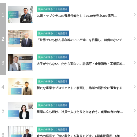
熊本の未来をつくる経営者
1
九州トップクラスの青果仲卸として2030年売上300億円…
熊本の未来をつくる経営者
2
「世界でいちばん居心地のいい空港」を目指し、前例のないチ…
熊本の未来をつくる経営者
3
大手がやらない、だから面白い。許認可・企業誘致・工業団地…
熊本の未来をつくる経営者
4
新たな事業やプロジェクトに参画し、地域の活性化に邁進する…
熊本の未来をつくる経営者
5
現場に立ち続け、社員一人ひとりと向き合う。創業80年の年…
熊本の未来をつくる経営者
6
攻めの経営で「強い産交」を取りもどす。4期連続増収、5年…