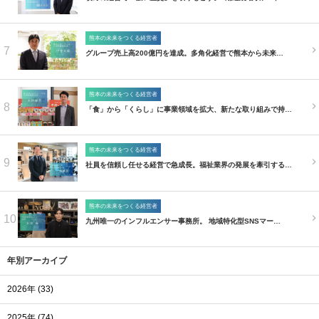
熊本の未来をつくる経営者
7
グループ売上高200億円を達成。多角化経営で熊本から未来…
熊本の未来をつくる経営者
8
「食」から「くらし」に事業領域を拡大、新たな取り組みで持…
熊本の未来をつくる経営者
9
社員を信頼し任せる経営で急成長。福祉業界の発展を牽引する…
熊本の未来をつくる経営者
10
九州唯一のインフルエンサー事務所。 地域特化型SNSマー…
年別アーカイブ
2026年 (33)
2025年 (74)