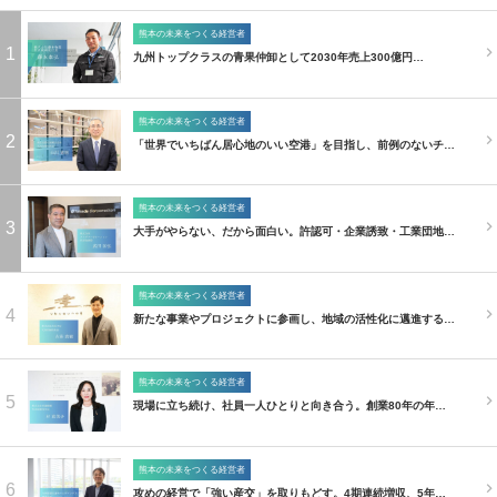
熊本の未来をつくる経営者
1
九州トップクラスの青果仲卸として2030年売上300億円…
熊本の未来をつくる経営者
2
「世界でいちばん居心地のいい空港」を目指し、前例のないチ…
熊本の未来をつくる経営者
3
大手がやらない、だから面白い。許認可・企業誘致・工業団地…
熊本の未来をつくる経営者
4
新たな事業やプロジェクトに参画し、地域の活性化に邁進する…
熊本の未来をつくる経営者
5
現場に立ち続け、社員一人ひとりと向き合う。創業80年の年…
熊本の未来をつくる経営者
6
攻めの経営で「強い産交」を取りもどす。4期連続増収、5年…