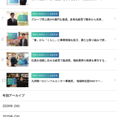
熊本の未来をつくる経営者
7
グループ売上高200億円を達成。多角化経営で熊本から未来…
熊本の未来をつくる経営者
8
「食」から「くらし」に事業領域を拡大、新たな取り組みで持…
熊本の未来をつくる経営者
9
社員を信頼し任せる経営で急成長。福祉業界の発展を牽引する…
熊本の未来をつくる経営者
10
九州唯一のインフルエンサー事務所。 地域特化型SNSマー…
年別アーカイブ
2026年 (34)
2025年 (74)