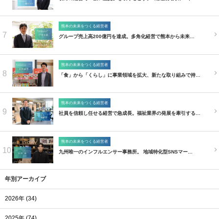
熊本の未来をつくる経営者
7
グループ売上高200億円を達成。多角化経営で熊本から未来…
熊本の未来をつくる経営者
8
「食」から「くらし」に事業領域を拡大、新たな取り組みで持…
熊本の未来をつくる経営者
9
社員を信頼し任せる経営で急成長。福祉業界の発展を牽引する…
熊本の未来をつくる経営者
10
九州唯一のインフルエンサー事務所。 地域特化型SNSマー…
年別アーカイブ
2026年 (34)
2025年 (74)