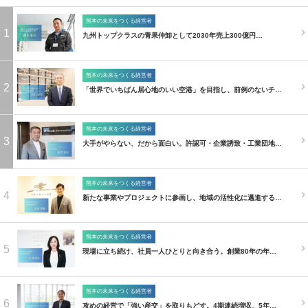
熊本の未来をつくる経営者
1
九州トップクラスの青果仲卸として2030年売上300億円…
熊本の未来をつくる経営者
2
「世界でいちばん居心地のいい空港」を目指し、前例のないチ…
熊本の未来をつくる経営者
3
大手がやらない、だから面白い。許認可・企業誘致・工業団地…
熊本の未来をつくる経営者
4
新たな事業やプロジェクトに参画し、地域の活性化に邁進する…
熊本の未来をつくる経営者
5
現場に立ち続け、社員一人ひとりと向き合う。創業80年の年…
熊本の未来をつくる経営者
6
攻めの経営で「強い産交」を取りもどす。4期連続増収、5年…