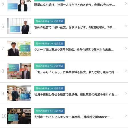
5
現場に立ち続け、社員一人ひとりと向き合う。創業80年の年…
熊本の未来をつくる経営者
6
攻めの経営で「強い産交」を取りもどす。4期連続増収、5年…
熊本の未来をつくる経営者
7
グループ売上高200億円を達成。多角化経営で熊本から未来…
熊本の未来をつくる経営者
8
「食」から「くらし」に事業領域を拡大、新たな取り組みで持…
熊本の未来をつくる経営者
9
社員を信頼し任せる経営で急成長。福祉業界の発展を牽引する…
熊本の未来をつくる経営者
10
九州唯一のインフルエンサー事務所。 地域特化型SNSマー…