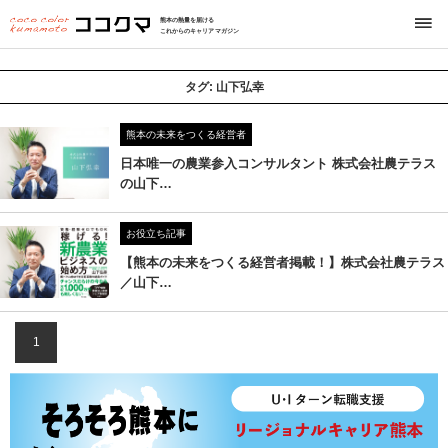
熊本の熱量を届ける
これからのキャリアマガジン
タグ:
山下弘幸
熊本の未来をつくる経営者
日本唯一の農業参入コンサルタント 株式会社農テラス
の山下…
お役立ち記事
【熊本の未来をつくる経営者掲載！】株式会社農テラス
／山下…
1