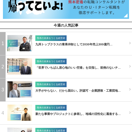
今週の人気記事
熊本の未来をつくる経営者
1
九州トップクラスの青果仲卸として2030年売上300億円…
熊本の未来をつくる経営者
2
「世界でいちばん居心地のいい空港」を目指し、前例のないチ…
熊本の未来をつくる経営者
3
大手がやらない、だから面白い。許認可・企業誘致・工業団地…
熊本の未来をつくる経営者
4
新たな事業やプロジェクトに参画し、地域の活性化に邁進する…
熊本の未来をつくる経営者