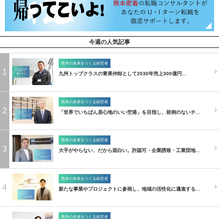
今週の人気記事
熊本の未来をつくる経営者
1
九州トップクラスの青果仲卸として2030年売上300億円…
熊本の未来をつくる経営者
2
「世界でいちばん居心地のいい空港」を目指し、前例のないチ…
熊本の未来をつくる経営者
3
大手がやらない、だから面白い。許認可・企業誘致・工業団地…
熊本の未来をつくる経営者
4
新たな事業やプロジェクトに参画し、地域の活性化に邁進する…
熊本の未来をつくる経営者