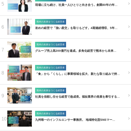
5
現場に立ち続け、社員一人ひとりと向き合う。創業80年の年…
熊本の未来をつくる経営者
6
攻めの経営で「強い産交」を取りもどす。4期連続増収、5年…
熊本の未来をつくる経営者
7
グループ売上高200億円を達成。多角化経営で熊本から未来…
熊本の未来をつくる経営者
8
「食」から「くらし」に事業領域を拡大、新たな取り組みで持…
熊本の未来をつくる経営者
9
社員を信頼し任せる経営で急成長。福祉業界の発展を牽引する…
熊本の未来をつくる経営者
10
九州唯一のインフルエンサー事務所。 地域特化型SNSマー…