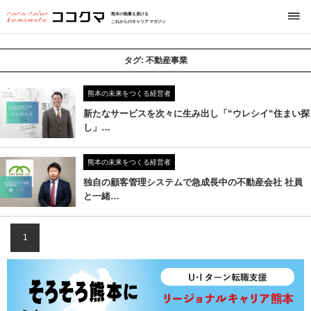
熊本の熱量を届ける
これからのキャリアマガジン
タグ:
不動産事業
熊本の未来をつくる経営者
新たなサービスを次々に生み出し「“ウレシイ“住まい探
し」…
熊本の未来をつくる経営者
独自の顧客管理システムで急成長中の不動産会社 社員
と一緒…
1