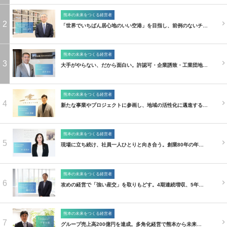
熊本の未来をつくる経営者
2
「世界でいちばん居心地のいい空港」を目指し、前例のないチ…
熊本の未来をつくる経営者
3
大手がやらない、だから面白い。許認可・企業誘致・工業団地…
熊本の未来をつくる経営者
4
新たな事業やプロジェクトに参画し、地域の活性化に邁進する…
熊本の未来をつくる経営者
5
現場に立ち続け、社員一人ひとりと向き合う。創業80年の年…
熊本の未来をつくる経営者
6
攻めの経営で「強い産交」を取りもどす。4期連続増収、5年…
熊本の未来をつくる経営者
7
グループ売上高200億円を達成。多角化経営で熊本から未来…