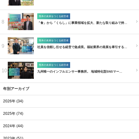
熊本の未来をつくる経営者
8
「食」から「くらし」に事業領域を拡大、新たな取り組みで持…
熊本の未来をつくる経営者
9
社員を信頼し任せる経営で急成長。福祉業界の発展を牽引する…
熊本の未来をつくる経営者
10
九州唯一のインフルエンサー事務所。 地域特化型SNSマー…
年別アーカイブ
2026年 (34)
2025年 (74)
2024年 (44)
2023年 (51)