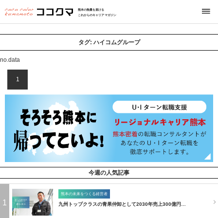
熊本の熱量を届ける
これからのキャリアマガジン
タグ:
ハイコムグループ
no.data
1
今週の人気記事
熊本の未来をつくる経営者
1
九州トップクラスの青果仲卸として2030年売上300億円…