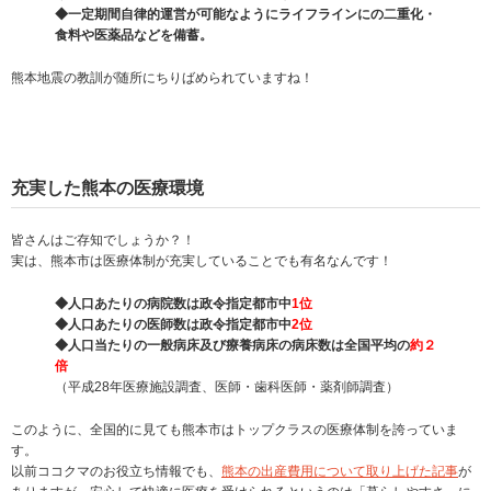
◆一定期間自律的運営が可能なようにライフラインにの二重化・
食料や医薬品などを備蓄。
熊本地震の教訓が随所にちりばめられていますね！
充実した熊本の医療環境
皆さんはご存知でしょうか？！
実は、熊本市は医療体制が充実していることでも有名なんです！
◆人口あたりの病院数は政令指定都市中
1位
◆人口あたりの医師数は政令指定都市中
2位
◆人口当たりの一般病床及び療養病床の病床数は全国平均の
約２
倍
（平成28年医療施設調査、医師・歯科医師・薬剤師調査）
このように、全国的に見ても熊本市はトップクラスの医療体制を誇っていま
す。
以前ココクマのお役立ち情報でも、
熊本の出産費用について取り上げた記事
が