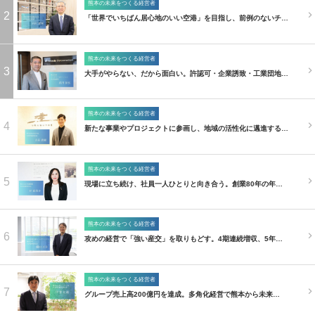
熊本の未来をつくる経営者
2
「世界でいちばん居心地のいい空港」を目指し、前例のないチ…
熊本の未来をつくる経営者
3
大手がやらない、だから面白い。許認可・企業誘致・工業団地…
熊本の未来をつくる経営者
4
新たな事業やプロジェクトに参画し、地域の活性化に邁進する…
熊本の未来をつくる経営者
5
現場に立ち続け、社員一人ひとりと向き合う。創業80年の年…
熊本の未来をつくる経営者
6
攻めの経営で「強い産交」を取りもどす。4期連続増収、5年…
熊本の未来をつくる経営者
7
グループ売上高200億円を達成。多角化経営で熊本から未来…