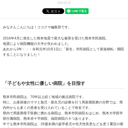
2019.09.24
みなさんこんにちは！ココクマ編集部です。
2016年4月に発生した熊本地震で甚大な被害を受けた熊本市民病院。
地震により病院機能の大半が失われました。
あれから3年・・・令和元年10月1日に「新生」市民病院として新規移転・開院
することになりました！
「子どもや女性に優しい病院」を目指す
熊本市民病院は、70年以上続く地域の拠点病院です。
特に、お産前後のママと胎児・新生児の診療を行う周産期医療の分野では、県
内外からも多くの患者を受け入れていることで有名です。
県内で周産期母子医療に携わる病院は、熊本市民病院をはじめ、熊本大学医学
部付属病院、熊本赤十字病院、福田病院の４つあります。
中でも熊本市民病院は、26週未満の超早産児や先天性疾患などを患う重症の新