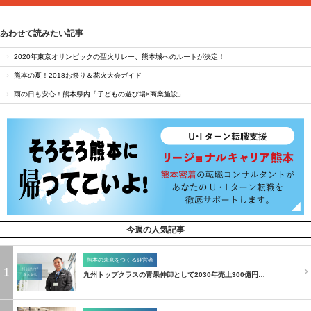
あわせて読みたい記事
2020年東京オリンピックの聖火リレー、熊本城へのルートが決定！
熊本の夏！2018お祭り＆花火大会ガイド
雨の日も安心！熊本県内「子どもの遊び場×商業施設」
今週の人気記事
熊本の未来をつくる経営者
1
九州トップクラスの青果仲卸として2030年売上300億円…