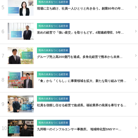
熊本の未来をつくる経営者
5
現場に立ち続け、社員一人ひとりと向き合う。創業80年の年…
熊本の未来をつくる経営者
6
攻めの経営で「強い産交」を取りもどす。4期連続増収、5年…
熊本の未来をつくる経営者
7
グループ売上高200億円を達成。多角化経営で熊本から未来…
熊本の未来をつくる経営者
8
「食」から「くらし」に事業領域を拡大、新たな取り組みで持…
熊本の未来をつくる経営者
9
社員を信頼し任せる経営で急成長。福祉業界の発展を牽引する…
熊本の未来をつくる経営者
10
九州唯一のインフルエンサー事務所。 地域特化型SNSマー…