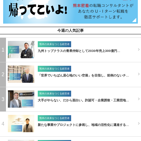
今週の人気記事
熊本の未来をつくる経営者
1
九州トップクラスの青果仲卸として2030年売上300億円…
熊本の未来をつくる経営者
2
「世界でいちばん居心地のいい空港」を目指し、前例のないチ…
熊本の未来をつくる経営者
3
大手がやらない、だから面白い。許認可・企業誘致・工業団地…
熊本の未来をつくる経営者
4
新たな事業やプロジェクトに参画し、地域の活性化に邁進する…