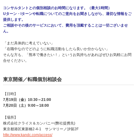
コンサルタントとの個別相談のお時間になります。（最大1時間）
Uターン・Iターンや転職についてのご意向をお聞きしながら、適切な情報をご
提供します。
ご相談やその後のサービスにおいて、費用を頂戴することは一切ございませ
ん。
「まだ具体的に考えていない」
「在職中なのでどのように転職活動をしたら良いか分からない」
そんな方も、「熊本で働きたい！」というお気持ちがあればぜひお気軽にお問
合せください。
東京開催／転職個別相談会
【日時】
7月19日（金）10:30～21:00
7月20日（土）9:00～18:00
【場所】
株式会社クライス＆カンパニー(弊社提携先)
東京都港区東新橋2-4-1 サンマリーノ汐留2F
http://www.kandc.com/access/