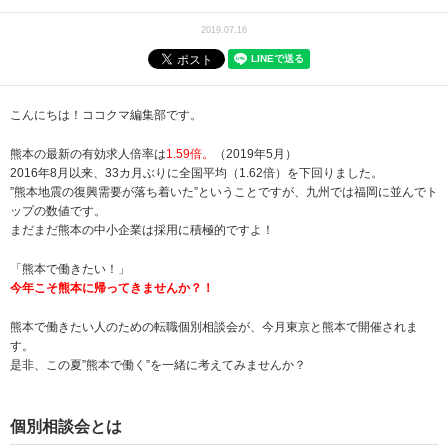
2019.07.16
こんにちは！ココクマ編集部です。
熊本の最新の有効求人倍率は
1.59
倍。
（
2019年5月
）
2016年8月以来、33カ月ぶりに全国平均（1.62倍）を下回りました。
”熊本地震の復興需要が落ち着いた”ということですが、九州では福岡に並んでト
ップの数値です。
まだまだ熊本の中小企業は採用に積極的ですよ！
「熊本で働きたい！」
今年こそ熊本に帰ってきませんか？！
熊本で働きたい人のための転職個別相談会が、今月東京と熊本で開催されま
す。
是非、この夏”熊本で働く”を一緒に考えてみませんか？
個別相談会とは