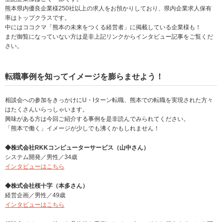
熊本県内優良企業様250社以上の求人をお預かりしており、県内企業求人保有
率はトップクラスです。
中にはココクマ「熊本の未来をつくる経営者」に掲載している企業様も！
まだ御覧になっていない方は是非上記リンクからインタビュー記事をご覧くだ
さい。
転職事例を知ってイメージを膨らませよう！
相談会への参加をきっかけにU・Iターン転職、熊本での転職を実現された方々
はたくさんいらっしゃいます。
興味がある方は今回ご紹介する事例を是非読んでみられてください。
「熊本で働く」イメージが少しでも沸くかもしれません！
◆株式会社RKKコンピューターサービス（山中さん）
システム開発／男性／34歳
インタビューはこちら
◆株式会社桜十字（本多さん）
経営企画／男性／49歳
インタビューはこちら