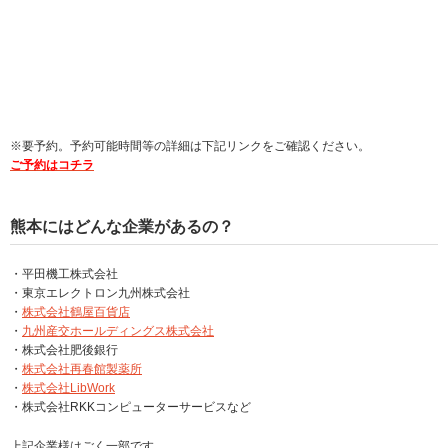
※要予約。予約可能時間等の詳細は下記リンクをご確認ください。
ご予約はコチラ
熊本にはどんな企業があるの？
・平田機工株式会社
・東京エレクトロン九州株式会社
・
株式会社鶴屋百貨店
・
九州産交ホールディングス株式会社
・株式会社肥後銀行
・
株式会社再春館製薬所
・
株式会社LibWork
・株式会社RKKコンピューターサービスなど
上記企業様はごく一部です。