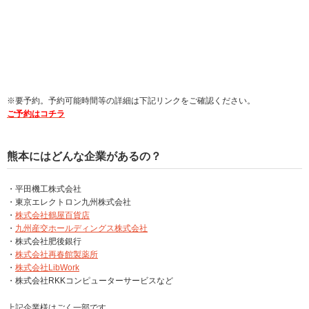
※要予約。予約可能時間等の詳細は下記リンクをご確認ください。
ご予約はコチラ
熊本にはどんな企業があるの？
・平田機工株式会社
・東京エレクトロン九州株式会社
・
株式会社鶴屋百貨店
・
九州産交ホールディングス株式会社
・株式会社肥後銀行
・
株式会社再春館製薬所
・
株式会社LibWork
・株式会社RKKコンピューターサービスなど
上記企業様はごく一部です。