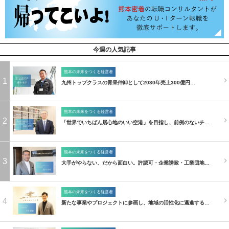
今週の人気記事
熊本の未来をつくる経営者
1
九州トップクラスの青果仲卸として2030年売上300億円…
熊本の未来をつくる経営者
2
「世界でいちばん居心地のいい空港」を目指し、前例のないチ…
熊本の未来をつくる経営者
3
大手がやらない、だから面白い。許認可・企業誘致・工業団地…
熊本の未来をつくる経営者
4
新たな事業やプロジェクトに参画し、地域の活性化に邁進する…