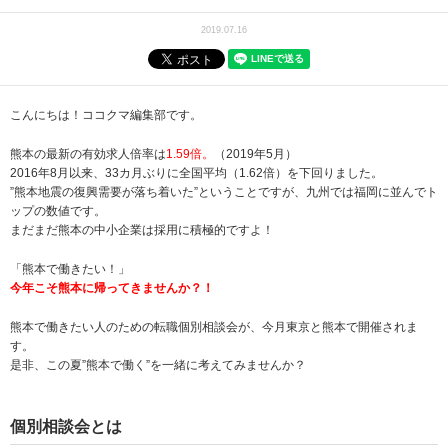
2019.07.16
こんにちは！ココクマ編集部です。
熊本の最新の有効求人倍率は
1.59
倍。
（
2019年5月
）
2016年8月以来、33カ月ぶりに全国平均（1.62倍）を下回りました。
”熊本地震の復興需要が落ち着いた”ということですが、九州では福岡に並んでト
ップの数値です。
まだまだ熊本の中小企業は採用に積極的ですよ！
「熊本で働きたい！」
今年こそ熊本に帰ってきませんか？！
熊本で働きたい人のための転職個別相談会が、今月東京と熊本で開催されま
す。
是非、この夏”熊本で働く”を一緒に考えてみませんか？
個別相談会とは