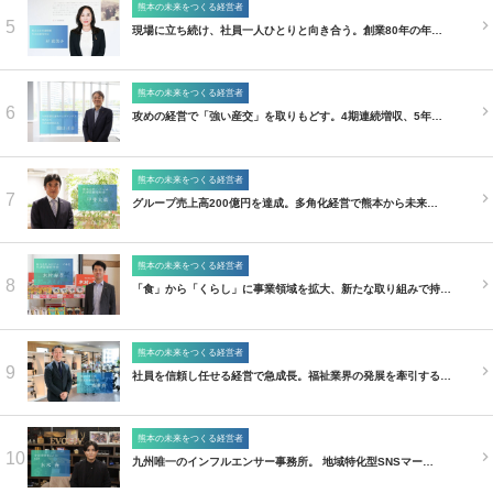
熊本の未来をつくる経営者
5
現場に立ち続け、社員一人ひとりと向き合う。創業80年の年…
熊本の未来をつくる経営者
6
攻めの経営で「強い産交」を取りもどす。4期連続増収、5年…
熊本の未来をつくる経営者
7
グループ売上高200億円を達成。多角化経営で熊本から未来…
熊本の未来をつくる経営者
8
「食」から「くらし」に事業領域を拡大、新たな取り組みで持…
熊本の未来をつくる経営者
9
社員を信頼し任せる経営で急成長。福祉業界の発展を牽引する…
熊本の未来をつくる経営者
10
九州唯一のインフルエンサー事務所。 地域特化型SNSマー…