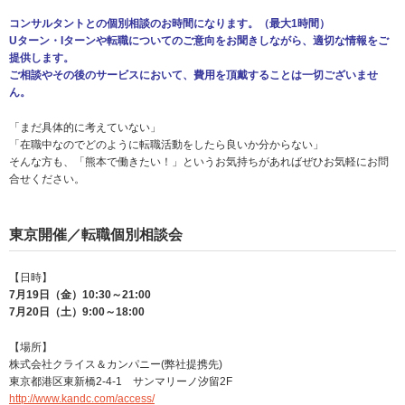
コンサルタントとの個別相談のお時間になります。（最大1時間）
Uターン・Iターンや転職についてのご意向をお聞きしながら、適切な情報をご
提供します。
ご相談やその後のサービスにおいて、費用を頂戴することは一切ございませ
ん。
「まだ具体的に考えていない」
「在職中なのでどのように転職活動をしたら良いか分からない」
そんな方も、「熊本で働きたい！」というお気持ちがあればぜひお気軽にお問
合せください。
東京開催／転職個別相談会
【日時】
7月19日（金）10:30～21:00
7月20日（土）9:00～18:00
【場所】
株式会社クライス＆カンパニー(弊社提携先)
東京都港区東新橋2-4-1 サンマリーノ汐留2F
http://www.kandc.com/access/