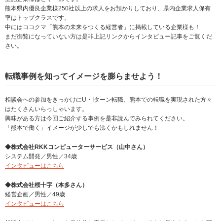
熊本県内優良企業様250社以上の求人をお預かりしており、県内企業求人保有
率はトップクラスです。
中にはココクマ「熊本の未来をつくる経営者」に掲載している企業様も！
まだ御覧になっていない方は是非上記リンクからインタビュー記事をご覧くだ
さい。
転職事例を知ってイメージを膨らませよう！
相談会への参加をきっかけにU・Iターン転職、熊本での転職を実現された方々
はたくさんいらっしゃいます。
興味がある方は今回ご紹介する事例を是非読んでみられてください。
「熊本で働く」イメージが少しでも沸くかもしれません！
◆株式会社RKKコンピューターサービス（山中さん）
システム開発／男性／34歳
インタビューはこちら
◆株式会社桜十字（本多さん）
経営企画／男性／49歳
インタビューはこちら