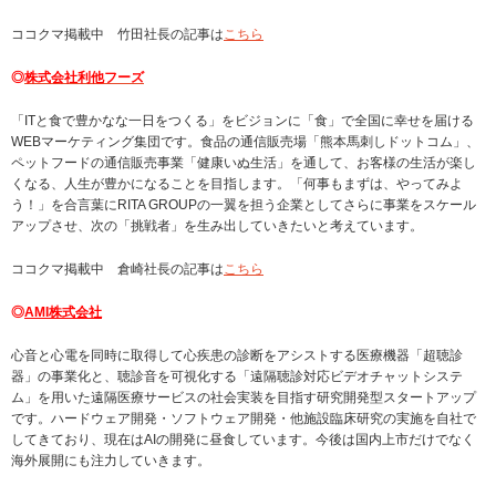
ココクマ掲載中 竹田社長の記事は
こちら
◎
株式会社利他フーズ
「ITと食で豊かなな一日をつくる」をビジョンに「食」で全国に幸せを届ける
WEBマーケティング集団です。食品の通信販売場「熊本馬刺しドットコム」、
ペットフードの通信販売事業「健康いぬ生活」を通して、お客様の生活が楽し
くなる、人生が豊かになることを目指します。「何事もまずは、やってみよ
う！」を合言葉にRITA GROUPの一翼を担う企業としてさらに事業をスケール
アップさせ、次の「挑戦者」を生み出していきたいと考えています。
ココクマ掲載中 倉崎社長の記事は
こちら
◎
AMI株式会社
心音と心電を同時に取得して心疾患の診断をアシストする医療機器「超聴診
器」の事業化と、聴診音を可視化する「遠隔聴診対応ビデオチャットシステ
ム」を用いた遠隔医療サービスの社会実装を目指す研究開発型スタートアップ
です。ハードウェア開発・ソフトウェア開発・他施設臨床研究の実施を自社で
してきており、現在はAIの開発に昼食しています。今後は国内上市だけでなく
海外展開にも注力していきます。