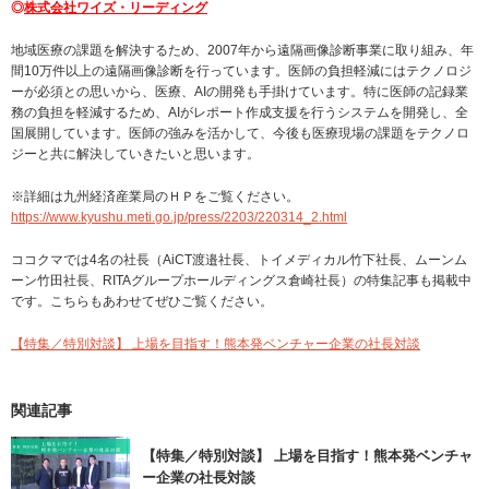
◎
株式会社ワイズ・リーディング
地域医療の課題を解決するため、2007年から遠隔画像診断事業に取り組み、年
間10万件以上の遠隔画像診断を行っています。医師の負担軽減にはテクノロジ
ーが必須との思いから、医療、AIの開発も手掛けています。特に医師の記録業
務の負担を軽減するため、AIがレポート作成支援を行うシステムを開発し、全
国展開しています。医師の強みを活かして、今後も医療現場の課題をテクノロ
ジーと共に解決していきたいと思います。
※詳細は九州経済産業局のＨＰをご覧ください。
https://www.kyushu.meti.go.jp/press/2203/220314_2.html
ココクマでは4名の社長（AiCT渡邉社長、トイメディカル竹下社長、ムーンム
ーン竹田社長、RITAグループホールディングス倉崎社長）の特集記事も掲載中
です。こちらもあわせてぜひご覧ください。
【特集／特別対談】 上場を目指す！熊本発ベンチャー企業の社長対談
関連記事
【特集／特別対談】 上場を目指す！熊本発ベンチャ
ー企業の社長対談