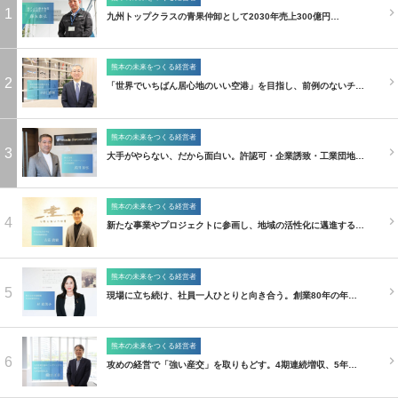
1
九州トップクラスの青果仲卸として2030年売上300億円…
熊本の未来をつくる経営者
2
「世界でいちばん居心地のいい空港」を目指し、前例のないチ…
熊本の未来をつくる経営者
3
大手がやらない、だから面白い。許認可・企業誘致・工業団地…
熊本の未来をつくる経営者
4
新たな事業やプロジェクトに参画し、地域の活性化に邁進する…
熊本の未来をつくる経営者
5
現場に立ち続け、社員一人ひとりと向き合う。創業80年の年…
熊本の未来をつくる経営者
6
攻めの経営で「強い産交」を取りもどす。4期連続増収、5年…