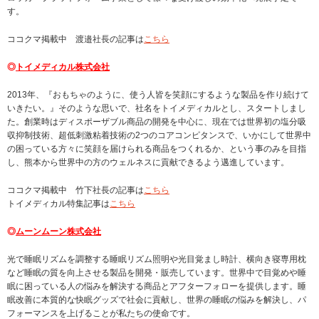
す。
ココクマ掲載中 渡邉社長の記事は
こちら
◎
トイメディカル株式会社
2013年、『おもちゃのように、使う人皆を笑顔にするような製品を作り続けて
いきたい。』そのような思いで、社名をトイメディカルとし、スタートしまし
た。創業時はディスポーザブル商品の開発を中心に、現在では世界初の塩分吸
収抑制技術、超低刺激粘着技術の2つのコアコンピタンスで、いかにして世界中
の困っている方々に笑顔を届けられる商品をつくれるか、という事のみを目指
し、熊本から世界中の方のウェルネスに貢献できるよう邁進しています。
ココクマ掲載中 竹下社長の記事は
こちら
トイメディカル特集記事は
こちら
◎
ムーンムーン株式会社
光で睡眠リズムを調整する睡眠リズム照明や光目覚まし時計、横向き寝専用枕
など睡眠の質を向上させる製品を開発・販売しています。世界中で目覚めや睡
眠に困っている人の悩みを解決する商品とアフターフォローを提供します。睡
眠改善に本質的な快眠グッズで社会に貢献し、世界の睡眠の悩みを解決し、パ
フォーマンスを上げることが私たちの使命です。