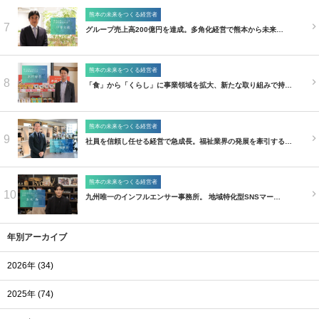
熊本の未来をつくる経営者
7
グループ売上高200億円を達成。多角化経営で熊本から未来…
熊本の未来をつくる経営者
8
「食」から「くらし」に事業領域を拡大、新たな取り組みで持…
熊本の未来をつくる経営者
9
社員を信頼し任せる経営で急成長。福祉業界の発展を牽引する…
熊本の未来をつくる経営者
10
九州唯一のインフルエンサー事務所。 地域特化型SNSマー…
年別アーカイブ
2026年 (34)
2025年 (74)