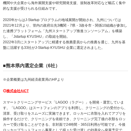
機関や大企業から海外展開支援や研究開発支援、規制改革対応など幅広く集中
的な支援が受けられる仕組みです。
2020年からはJ-Startup プログラムの地域展開が開始され、九州については
2021年12月より、管内の政府出先3機関・7県・3政令市・関係10組織が参加し
た連携プラットフォーム
「九州スタートアップ推進コンソーシアム」
を構築
し、「Jstartup KYUSHU」の取組を開始。
2022年3月にスタートアップに精通する推薦委員からの推薦を通じ、九州を基
盤に活躍する33社がJ-Startup KYUSHU 企業に選定されました。
■熊本県内選定企業（6社）
※企業概要は九州経済産業局のHPより
◎
株式会社AiCT
スマートクリーニングサービス「LAGOO（ラグー）」を開発・運営していま
す。「LAGOO」はスートフォンのアプリを利用し、クリーニングの受付から、
清算、受け取りをスムーズに実施できます。ロッカーに衣類を入れてアプリを
操作するだけで、クリーニングを依頼でき、クリーニング完了後の衣類をロッ
カーで受け取ることができる、非対面で24時間・365日利用が可能です。今後
ロッカープラットフォーム事業として様々な受け渡しの効率化へ発展予定で