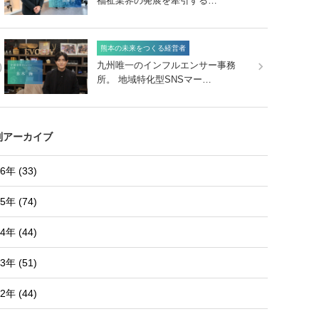
福祉業界の発展を牽引する…
熊本の未来をつくる経営者
0
九州唯一のインフルエンサー事務
所。 地域特化型SNSマー…
別アーカイブ
6年 (33)
5年 (74)
4年 (44)
3年 (51)
2年 (44)