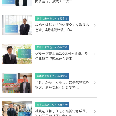
向き合う。創業80年の年…
熊本の未来をつくる経営者
攻めの経営で「強い産交」を取りも
どす。4期連続増収、5年…
熊本の未来をつくる経営者
グループ売上高200億円を達成。多
角化経営で熊本から未来…
熊本の未来をつくる経営者
「食」から「くらし」に事業領域を
拡大、新たな取り組みで持…
熊本の未来をつくる経営者
社員を信頼し任せる経営で急成長。