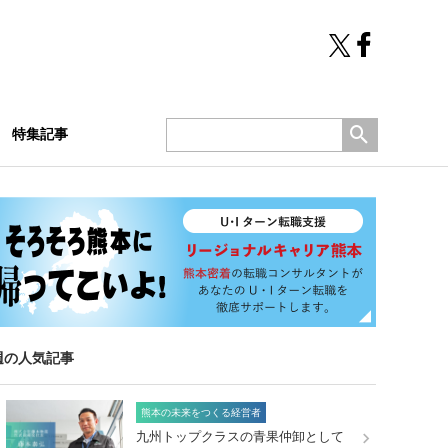
特集記事
週の人気記事
熊本の未来をつくる経営者
九州トップクラスの青果仲卸として