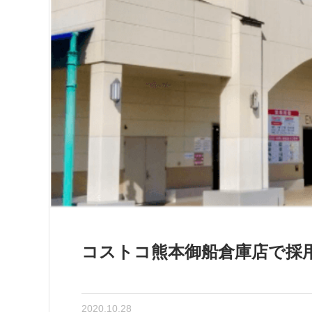
コストコ熊本御船倉庫店で採
2020.10.28