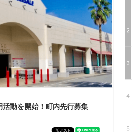
2
3
4
用活動を開始！町内先行募集
5