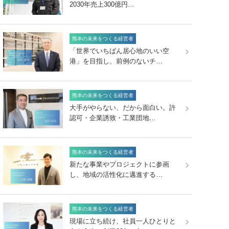
2030年売上300億円…
熊本の未来をつくる経営者
「世界でいちばん居心地のいい空
港」を目指し、前例のないチ…
熊本の未来をつくる経営者
大手がやらない、だから面白い。許
認可・企業誘致・工業団地…
熊本の未来をつくる経営者
新たな事業やプロジェクトに参画
し、地域の活性化に邁進する…
熊本の未来をつくる経営者
現場に立ち続け、社員一人ひとりと