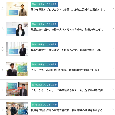
熊本の未来をつくる経営者
4
新たな事業やプロジェクトに参画し、地域の活性化に邁進する…
熊本の未来をつくる経営者
5
現場に立ち続け、社員一人ひとりと向き合う。創業80年の年…
熊本の未来をつくる経営者
6
攻めの経営で「強い産交」を取りもどす。4期連続増収、5年…
熊本の未来をつくる経営者
7
グループ売上高200億円を達成。多角化経営で熊本から未来…
熊本の未来をつくる経営者
8
「食」から「くらし」に事業領域を拡大、新たな取り組みで持…
熊本の未来をつくる経営者
9
社員を信頼し任せる経営で急成長。福祉業界の発展を牽引する…