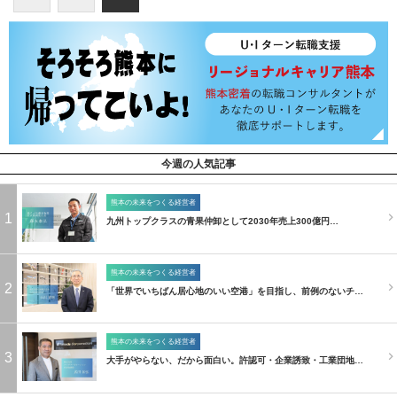
今週の人気記事
熊本の未来をつくる経営者
1
九州トップクラスの青果仲卸として2030年売上300億円…
熊本の未来をつくる経営者
2
「世界でいちばん居心地のいい空港」を目指し、前例のないチ…
熊本の未来をつくる経営者
3
大手がやらない、だから面白い。許認可・企業誘致・工業団地…