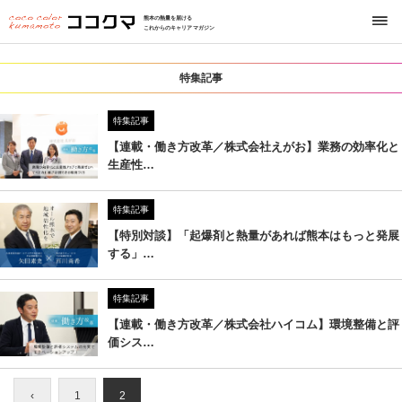
熊本の熱量を届ける
これからのキャリアマガジン
特集記事
特集記事
【連載・働き方改革／株式会社えがお】業務の効率化と
生産性…
特集記事
【特別対談】「起爆剤と熱量があれば熊本はもっと発展
する」…
特集記事
【連載・働き方改革／株式会社ハイコム】環境整備と評
価シス…
‹
1
2