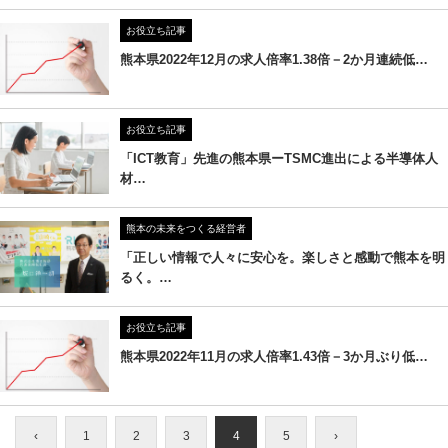
お役立ち記事
熊本県2022年12月の求人倍率1.38倍－2か月連続低…
お役立ち記事
「ICT教育」先進の熊本県ーTSMC進出による半導体人
材…
熊本の未来をつくる経営者
「正しい情報で人々に安心を。楽しさと感動で熊本を明
るく。…
お役立ち記事
熊本県2022年11月の求人倍率1.43倍－3か月ぶり低…
‹
1
2
3
4
5
›