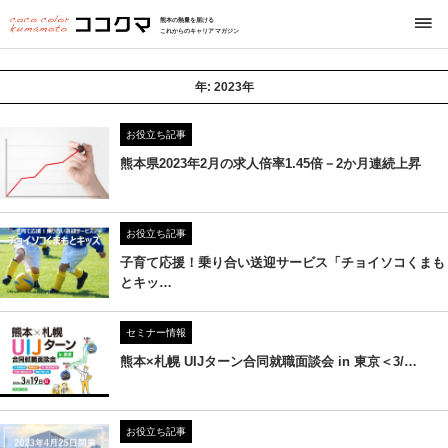
熊本の熱量を届ける
これからのキャリアマガジン
年:
2023年
お役立ち記事
熊本県2023年2月の求人倍率1.45倍－2か月連続上昇
お役立ち記事
子育て応援！乗り合い送迎サービス「チョイソコくまも
とキッ…
セミナー情報
熊本×札幌 UIJターン合同就職面談会 in 東京＜3/…
お役立ち記事