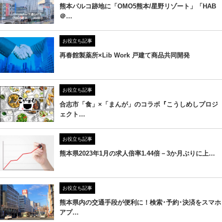
熊本パルコ跡地に「OMO5熊本/星野リゾート」「HAB
＠…
お役立ち記事
再春館製薬所×Lib Work 戸建て商品共同開発
お役立ち記事
合志市「食」×「まんが」のコラボ『こうしめしプロジ
ェクト…
お役立ち記事
熊本県2023年1月の求人倍率1.44倍－3か月ぶりに上…
お役立ち記事
熊本県内の交通手段が便利に！検索･予約･決済をスマホ
アプ…