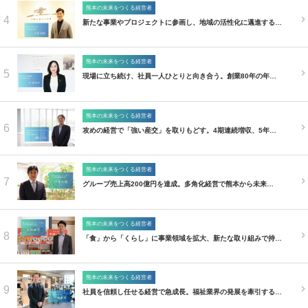
熊本の未来をつくる経営者
4
新たな事業やプロジェクトに参画し、地域の活性化に邁進する…
熊本の未来をつくる経営者
5
現場に立ち続け、社員一人ひとりと向き合う。創業80年の年…
熊本の未来をつくる経営者
6
攻めの経営で「強い産交」を取りもどす。4期連続増収、5年…
熊本の未来をつくる経営者
7
グループ売上高200億円を達成。多角化経営で熊本から未来…
熊本の未来をつくる経営者
8
「食」から「くらし」に事業領域を拡大、新たな取り組みで持…
熊本の未来をつくる経営者
9
社員を信頼し任せる経営で急成長。福祉業界の発展を牽引する…