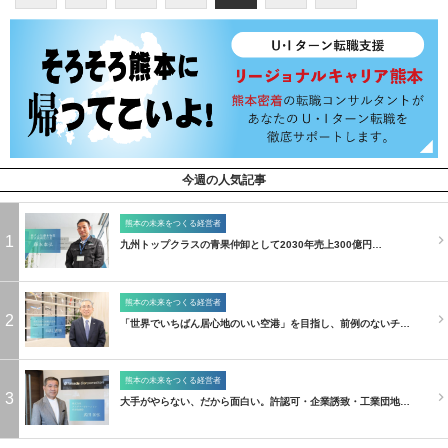
今週の人気記事
熊本の未来をつくる経営者
1
九州トップクラスの青果仲卸として2030年売上300億円…
熊本の未来をつくる経営者
2
「世界でいちばん居心地のいい空港」を目指し、前例のないチ…
熊本の未来をつくる経営者
3
大手がやらない、だから面白い。許認可・企業誘致・工業団地…