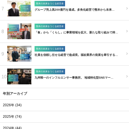
熊本の未来をつくる経営者
7
グループ売上高200億円を達成。多角化経営で熊本から未来…
熊本の未来をつくる経営者
8
「食」から「くらし」に事業領域を拡大、新たな取り組みで持…
熊本の未来をつくる経営者
9
社員を信頼し任せる経営で急成長。福祉業界の発展を牽引する…
熊本の未来をつくる経営者
10
九州唯一のインフルエンサー事務所。 地域特化型SNSマー…
年別アーカイブ
2026年 (34)
2025年 (74)
2024年 (44)