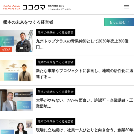
熊本の熱量を届ける
これからのキャリアマガジン
熊本の未来をつくる経営者
もっと読む
熊本の未来をつくる経営者
九州トップクラスの青果仲卸として2030年売上300億
円…
熊本の未来をつくる経営者
新たな事業やプロジェクトに参画し、地域の活性化に邁
進する…
熊本の未来をつくる経営者
大手がやらない、だから面白い。許認可・企業誘致・工
業団地…
熊本の未来をつくる経営者
現場に立ち続け、社員一人ひとりと向き合う。創業80年