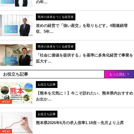
の年…
熊本の未来をつくる経営者
攻めの経営で「強い産交」を取りもどす。4期連続増
収、5年…
熊本の未来をつくる経営者
「社会に価値を提供する」を基準に多角化経営で事業を
拡大す…
お役立ち記事
もっと読む
お役立ち記事
【熊本を元気に！】今こそ訪れたい、熊本県内おすすめ
お出か…
お役立ち記事
熊本県2026年6月の求人倍率1.18倍－先月より上昇