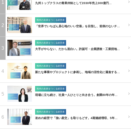
1
九州トップクラスの青果仲卸として2030年売上300億円…
熊本の未来をつくる経営者
2
「世界でいちばん居心地のいい空港」を目指し、前例のないチ…
熊本の未来をつくる経営者
3
大手がやらない、だから面白い。許認可・企業誘致・工業団地…
熊本の未来をつくる経営者
4
新たな事業やプロジェクトに参画し、地域の活性化に邁進する…
熊本の未来をつくる経営者
5
現場に立ち続け、社員一人ひとりと向き合う。創業80年の年…
熊本の未来をつくる経営者
6
攻めの経営で「強い産交」を取りもどす。4期連続増収、5年…