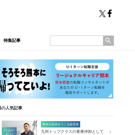
特集記事
週の人気記事
熊本の未来をつくる経営者
九州トップクラスの青果仲卸として