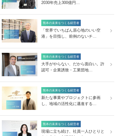
2030年売上300億円…
熊本の未来をつくる経営者
「世界でいちばん居心地のいい空
港」を目指し、前例のないチ…
熊本の未来をつくる経営者
大手がやらない、だから面白い。許
認可・企業誘致・工業団地…
熊本の未来をつくる経営者
新たな事業やプロジェクトに参画
し、地域の活性化に邁進する…
熊本の未来をつくる経営者
現場に立ち続け、社員一人ひとりと