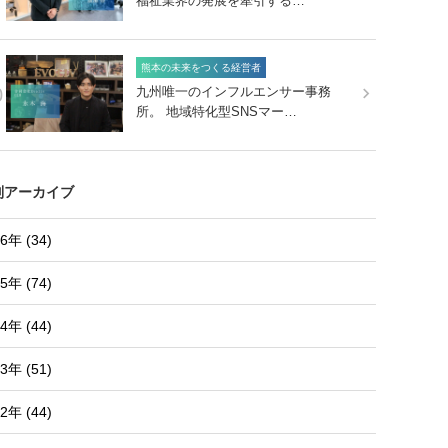
福祉業界の発展を牽引する…
熊本の未来をつくる経営者
0
九州唯一のインフルエンサー事務
所。 地域特化型SNSマー…
別アーカイブ
6年 (34)
5年 (74)
4年 (44)
3年 (51)
2年 (44)