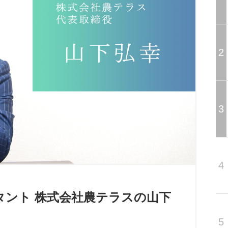
2
3
4
タント 株式会社農テラスの山下
5