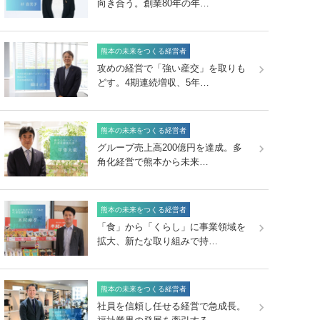
向き合う。創業80年の年…
熊本の未来をつくる経営者
攻めの経営で「強い産交」を取りも
どす。4期連続増収、5年…
熊本の未来をつくる経営者
グループ売上高200億円を達成。多
角化経営で熊本から未来…
熊本の未来をつくる経営者
「食」から「くらし」に事業領域を
拡大、新たな取り組みで持…
熊本の未来をつくる経営者
社員を信頼し任せる経営で急成長。