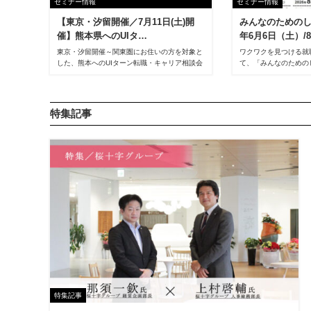
セミナー情報
セミナー情報
【東京・汐留開催／7月11日(土)開
みんなのためのし
催】熊本県へのUIタ…
年6月6日（土）/
東京・汐留開催～関東圏にお住いの方を対象と
ワクワクを見つける就
した、熊本へのUIターン転職・キャリア相談会
て、「みんなのための
です。
日（日）に開催されま
WEBで気軽に相談できる時代ではありますが、
直接会うことでコンサルタントからよりリアル
な情報をお伝えできるのではないかと考え、東
特集記事
京で対面にて相談会を開催しております。
特集記事