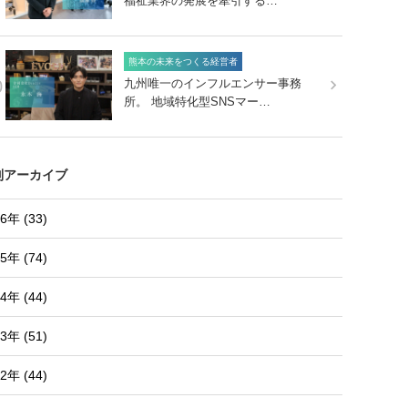
福祉業界の発展を牽引する…
熊本の未来をつくる経営者
0
九州唯一のインフルエンサー事務
所。 地域特化型SNSマー…
別アーカイブ
6年 (33)
5年 (74)
4年 (44)
3年 (51)
2年 (44)