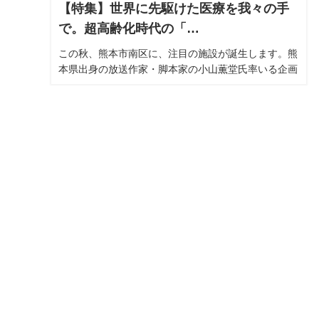
【特集】世界に先駆けた医療を我々の手
で。超高齢化時代の「…
この秋、熊本市南区に、注目の施設が誕生します。熊
本県出身の放送作家・脚本家の小山薫堂氏率いる企画
会社、株式会社オレンジ・アンド・パートナーズ(東
京都港区、小山薫堂社長)がプロデュースした施設コ
ンセプトによる新たなヘルスケアテーマパーク「メデ
ィメッセ桜十字」。場所はなんと、スーパーマーケッ
ト「サンリブシティくまなん」の中！仕掛けたのは、
熊本を拠点に全国展開を進めている医療法人桜十字グ
ループなのです。