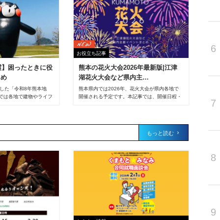
6
お役立ち記事
地震】困ったときに役
熊本の花火大会2026年最新版|江津
とめ
湖花火大会など県内主…
発生した「令和8年熊本地
熊本県内では2026年、花火大会が県内各地で
では各地で建物やライフ
開催される予定です。本記事では、開催日程・
7
し、多くの方が不安な
開催場所・アクセス情報を地域別にまとめてご
ことと思います。「給水
紹介します。夏の風物詩である花火大会は、地
ているスーパーを知りた
元の方はもちろん熊本に移り住んだ方にとって
を充電できる場所はあ
も、地域の魅力を再発見できる機会です。夜空
もっと読む
で生活する方や熊本を訪
を彩る大輪の花火は世代を問わず人々の心をと
ライフラインや生活支
きめかせ、夏の思い出づくりに欠かせない存在
トワークができる施設、
となっています。ぜひ本記事を参考に、お出か
8
など、災害時に役立つ情
けの計画にお役立てください。
ひご活用ください。
9