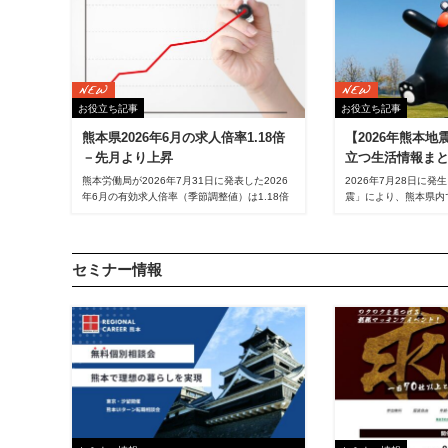
お役立ち記事
お役立ち記事
熊本県2026年6月の求人倍率1.18倍
【2026年熊本
－先月より上昇
立つ生活情報ま
熊本労働局が2026年7月31日に発表した2026
2026年7月28日に
年6月の有効求人倍率（季節調整値）は1.18倍
震」により、熊本県内
となり、前月から0.03ポイント上昇しました。
ラインへの被害が発生
また、全国平均の1.18倍と同水準となっていま
日々を過ごされている
す。全国では24位、九州では佐賀（1.21倍）に
所はどこ？」「営業し
次いで、2位の結果に。
い」「スマートフォン
セミナー情報
る？」など、熊本県内
れている方に向けて、
援、営業情報、リモー
子どもと過ごせる場所
報をまとめました。ぜ