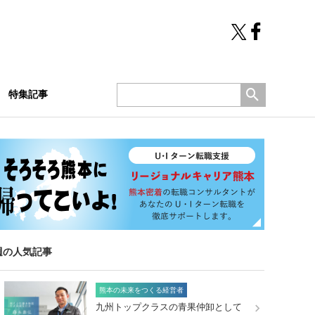
特集記事
週の人気記事
熊本の未来をつくる経営者
九州トップクラスの青果仲卸として