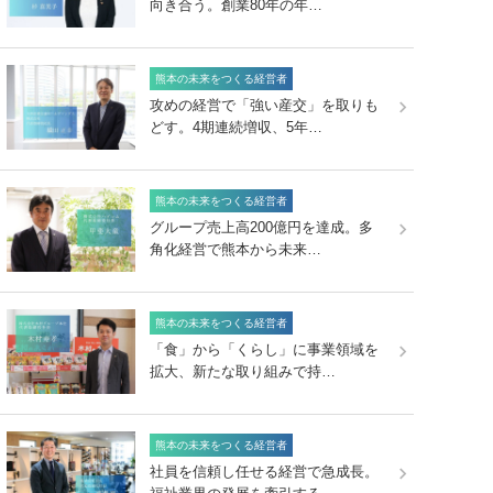
向き合う。創業80年の年…
熊本の未来をつくる経営者
攻めの経営で「強い産交」を取りも
どす。4期連続増収、5年…
熊本の未来をつくる経営者
グループ売上高200億円を達成。多
角化経営で熊本から未来…
熊本の未来をつくる経営者
「食」から「くらし」に事業領域を
拡大、新たな取り組みで持…
熊本の未来をつくる経営者
社員を信頼し任せる経営で急成長。