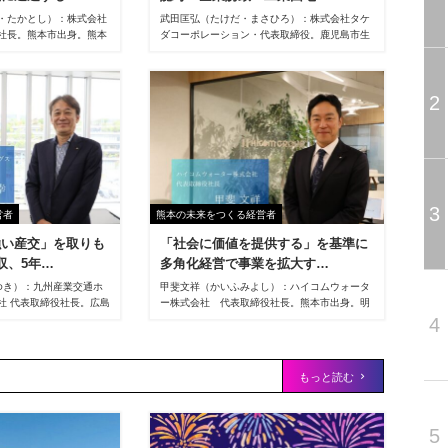
・たかとし）：株式会社
武田匡弘（たけだ・まさひろ）：株式会社タケ
社長。熊本市出身。熊本
ダコーポレーション・代表取締役。鹿児島市生
部卒。2000年富士ゼ
まれ。鹿児島大学卒業後、南国殖産株式会社に
大手通信会社の主担当営業
入社。熊本市内のガソリンスタンドに配属され
過ごす。05年古荘本店入
る。その後、建設会社へ転職し7年間にわたり
2
規事業開発及び法人営業
営業・現場実務を経験。1995年31歳で起業。
取締役、15年3月専務取
2000年に株式会社タケダコーポレーションを
、創業140周年・新社屋
設立し、代表取締役に就任。2021年には福岡
代表取締役社長に就任す
に株式会社タケダコーポレーション九州を設
会議所副会頭、くまもと
立、九州全域をカバーする二拠点体制を構築。
を務め、地域経済の発展
現在に至る。
3
営者
熊本の未来をつくる経営者
強い産交」を取りも
「社会に価値を提供する」を基準に
収、5年…
多角化経営で事業を拡大す…
さゆき）：九州産業交通ホ
甲斐文祥（かいふみよし）：ハイコムウォータ
社 代表取締役社長。広島
ー株式会社 代表取締役社長。熊本市出身。明
株式会社東京クマヒラに
治大学政治経済学部卒業後、1996年にNTT西日
4
会社エイチ・アイ・エス
本入社。コンシューマー向け営業・法人営業を
業本部長、HIS JAPAN
経験。99年に㈱ハイコム入社。携帯ショップ、
部長、常務取締役などを
通信法人営業、不動産営業など現場経験を経
もっと読む
より現職に就任。
て、06年に副社長就任。ハイコムモバイル㈱・
ハイコムビジネスサポート㈱・グルービズ㈱・
名水みなみあそ㈱の代表取締役社長も兼務。
5