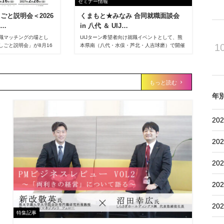
セミナー情報
ごと説明会＜2026
くまもと★みなみ 合同就職面談会
8…
in 八代 ＆ UIJ…
職マッチングの場とし
UIJターン希望者向け就職イベントとして、熊
1
しごと説明会」が8月16
本県南（八代・水俣・芦北・人吉球磨）で開催
す。
される 「合同就職面談会」 が実施されます。
もっと読む
年
202
202
202
202
202
特集記事