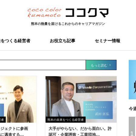
熊本の熱量を届ける
これからのキャリアマガジン
来をつくる経営者
お役立ち記事
セミナー情報
もっと読む
今
営者
熊本の未来をつくる経営者
ロジェクトに参画
大手がやらない、だから面白い。許
1
化に邁進する…
認可・企業誘致・工業団地…