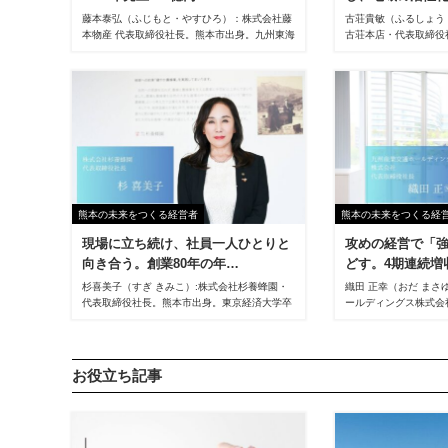
藤本泰弘（ふじもと・やすひろ）：株式会社藤
古荘貴敏（ふるしょう
本物産 代表取締役社長。熊本市出身。九州東海
古荘本店・代表取締役
大学卒業後、京都のスーパーマーケットで1年
高校、慶応義塾大学法学
間勤務。1999年に同社入社。営業三課（野菜
ロックス(株)入社、
部）課長、果実部部長を経て、2008年常務、
として充実した時期を
2009年専務、2013年5月に代表取締役社長就
社、開発事業部にて新
任。
を担当。11年4月常務
締役を経て、17年5月
完成と同年に、6代目
る。社外では熊本商工
ファッション協会会長
にも力を注いでいる。
熊本の未来をつくる経営者
熊本の未来をつくる経
現場に立ち続け、社員一人ひとりと
攻めの経営で「
向き合う。創業80年の年…
どす。4期連続増
杉喜美子（すぎ きみこ）:株式会社杉養蜂園・
織田 正幸（おだ ま
代表取締役社長。熊本市出身。東京経済大学卒
ールディングス株式会
業後、1985年杉養蜂園に入社。2007年に取締
県出身。大学卒業後、
役（営業統括）、13年に常務取締役（人事部
入社。1996年に株式
長）、18年に専務取締役を歴任し、25年4月代
（HIS）入社後、関西営
表取締役社長（4代目）に就任、現在に至る。
VP、国内旅行営業本
お役立ち記事
歴任。2025年12月