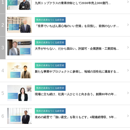
1
九州トップクラスの青果仲卸として2030年売上300億円…
熊本の未来をつくる経営者
2
「世界でいちばん居心地のいい空港」を目指し、前例のないチ…
熊本の未来をつくる経営者
3
大手がやらない、だから面白い。許認可・企業誘致・工業団地…
熊本の未来をつくる経営者
4
新たな事業やプロジェクトに参画し、地域の活性化に邁進する…
熊本の未来をつくる経営者
5
現場に立ち続け、社員一人ひとりと向き合う。創業80年の年…
熊本の未来をつくる経営者
6
攻めの経営で「強い産交」を取りもどす。4期連続増収、5年…