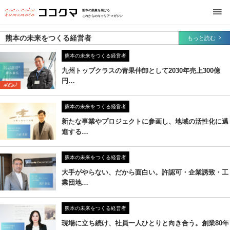
熊本の熱量を届ける
これからのキャリアマガジン
熊本の未来をつくる経営者
もっと読む
熊本の未来をつくる経営者
九州トップクラスの青果仲卸として2030年売上300億
円…
熊本の未来をつくる経営者
新たな事業やプロジェクトに参画し、地域の活性化に邁
進する…
熊本の未来をつくる経営者
大手がやらない、だから面白い。許認可・企業誘致・工
業団地…
熊本の未来をつくる経営者
現場に立ち続け、社員一人ひとりと向き合う。創業80年