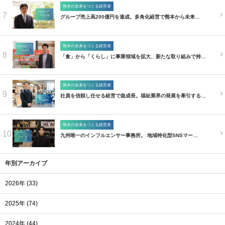
熊本の未来をつくる経営者
7
グループ売上高200億円を達成。多角化経営で熊本から未来…
熊本の未来をつくる経営者
8
「食」から「くらし」に事業領域を拡大、新たな取り組みで持…
熊本の未来をつくる経営者
9
社員を信頼し任せる経営で急成長。福祉業界の発展を牽引する…
熊本の未来をつくる経営者
10
九州唯一のインフルエンサー事務所。 地域特化型SNSマー…
年別アーカイブ
2026年 (33)
2025年 (74)
2024年 (44)