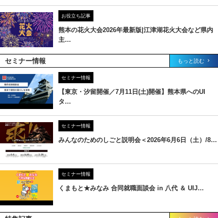
お役立ち記事
熊本の花火大会2026年最新版|江津湖花火大会など県内
主…
セミナー情報
もっと読む
セミナー情報
【東京・汐留開催／7月11日(土)開催】熊本県へのUI
タ…
セミナー情報
みんなのためのしごと説明会＜2026年6月6日（土）/8…
セミナー情報
くまもと★みなみ 合同就職面談会 in 八代 ＆ UIJ…