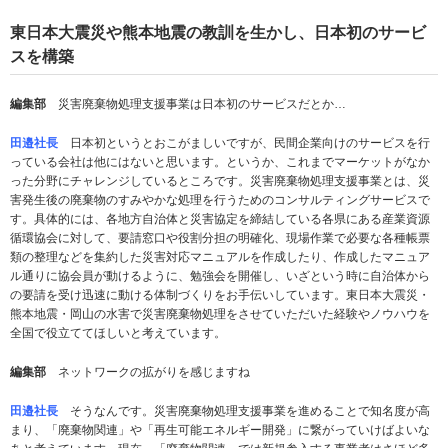
東日本大震災や熊本地震の教訓を生かし、日本初のサービ
スを構築
編集部
災害廃棄物処理支援事業は日本初のサービスだとか…
田邉社長
日本初というとおこがましいですが、民間企業向けのサービスを行
っている会社は他にはないと思います。というか、これまでマーケットがなか
った分野にチャレンジしているところです。災害廃棄物処理支援事業とは、災
害発生後の廃棄物のすみやかな処理を行うためのコンサルティングサービスで
す。具体的には、各地方自治体と災害協定を締結している各県にある産業資源
循環協会に対して、要請窓口や役割分担の明確化、現場作業で必要な各種帳票
類の整理などを集約した災害対応マニュアルを作成したり、作成したマニュア
ル通りに協会員が動けるように、勉強会を開催し、いざという時に自治体から
の要請を受け迅速に動ける体制づくりをお手伝いしています。東日本大震災・
熊本地震・岡山の水害で災害廃棄物処理をさせていただいた経験やノウハウを
全国で役立ててほしいと考えています。
編集部
ネットワークの拡がりを感じますね
田邉社長
そうなんです。災害廃棄物処理支援事業を進めることで知名度が高
まり、「廃棄物関連」や「再生可能エネルギー開発」に繋がっていけばよいな