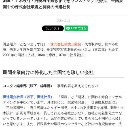
測量・土木設計・許認可手続きまでをワンストップで提供。 全国展
開中の株式会社環境と開発の田邉社長
2019.07.16
田邉陽介（たなべようすけ）：
株式会社環境と開発
・代表取締役。熊本市出
身。熊本大学理学部卒業後、GIS/航空写真測量の㈱パスコ（東京都）を経て、
2001年に同社に入社。06年に専務、07年に社長就任。
民間企業向けに特化した全国でも珍しい会社
ココクマ編集部（以下、編集部）
事業内容を教えてください。
田邉陽介社長（以下、田邉社長）
「環境」と「開発」に関わる総合コンサル
ティングを手掛けています。具体的には「廃棄物関連」「災害廃棄物処理」
「宅地等開発」「再生可能エネルギー開発」の4つの支援事業を展開。測量・土
木設計・許認可手続きを一貫して行える会社は少なく、他社との差別化につな
がっていると思っていますし、民間企業に特化している会社は全国的にも珍し
いと思います。また、行政書士や環境カウンセラーなど社内の有資格者が、法