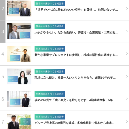
熊本の未来をつくる経営者
2
「世界でいちばん居心地のいい空港」を目指し、前例のないチ…
熊本の未来をつくる経営者
3
大手がやらない、だから面白い。許認可・企業誘致・工業団地…
熊本の未来をつくる経営者
4
新たな事業やプロジェクトに参画し、地域の活性化に邁進する…
熊本の未来をつくる経営者
5
現場に立ち続け、社員一人ひとりと向き合う。創業80年の年…
熊本の未来をつくる経営者
6
攻めの経営で「強い産交」を取りもどす。4期連続増収、5年…
熊本の未来をつくる経営者
7
グループ売上高200億円を達成。多角化経営で熊本から未来…