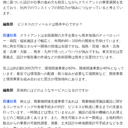
律に基づいた設計や仕事の進め方を助言しながらクライアントの事業展開を支
えており、社内でのワンストップの対応力が強みにつながっていると考えてい
ます。
編集部
ビジネスのフィールドは熊本中心ですか？
田邉社長
クライアントは全国展開の大手企業から熊本地場のディベロッパ
ー・病院・福祉施設まで幅広く、年間約80～100件の開発を手掛けています。
特に再生可能エネルギー開発の現場は全国ですね。福島・茨城・栃木・北海
道・兵庫・大阪…、熊本・九州で培ったノウハウが強みですね。東京支社は営
業拠点、設計や報告書の作成などの技術部隊は熊本と位置付けています。
売上は約2億6,000万円で、環境関連事業が60%、開発関連事業が40%となって
います。最近では環境面への配慮・取り組みが必要な工場開発など、開発事業
と環境事業を組み合わせた受注が増加傾向にあります。
編集部
具体的にはどのようなサービスになるのですか
田邉社長
例えば、廃棄物関連支援事業であれば、廃棄物処理施設建設に関す
るコンサルティングや各種手続きの代行、ビジネスが軌道に乗るまでの支援を
行っています。一時期ほどは増えていませんが、施設の拡張や機械の入れ替え
などのご相談は多くあります。また、再生可能エネルギー開発は、土地利用の
観点からの事業の可能性調査、測量、土木設計や林地開発許可手続きなどを含