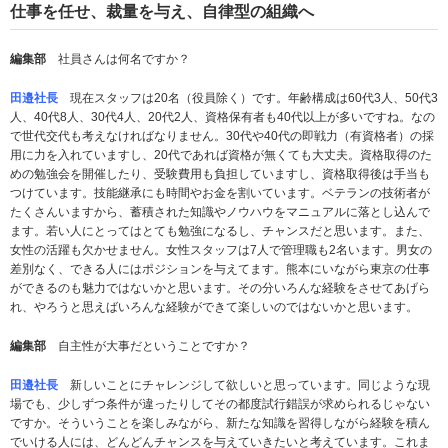
仕事を任せ、裁量を与え、自律型の組織へ
編集部
社員さんは何名ですか？
田邉社長
現在スタッフは20名（役員除く）です。年齢構成は60代3人、50代3
人、40代8人、30代4人、20代2人、資格保有者も40代以上が多いですね。なの
で世代交代も考えなければなりません。30代や40代の即戦力（有資格者）の採
用に力を入れていますし、20代であれば資格が無くても大丈夫。資格取得のた
めの勉強会を開催したり、受験費用も負担していますし、資格取得後は手当も
つけています。技能継承にも時間やお金を割いています。ベテランの技術者が
たくさんいますから、蓄積された知識やノウハウをマニュアルに落とし込んで
ます。若い人にとってはとても勉強になるし、チャンスだと思います。また、
女性の活躍も欠かせません。女性スタッフは7人で管理職も2名います。男女の
差別なく、できる人にはポジションを与えてます。熊本にいながら東京の仕事
ができるのも魅力ではないかと思います。その分いろんな経験をさせてあげら
れ、やろうと思えばいろんな経験ができて楽しいのではないかと思います。
編集部
自主性が大事だということですか？
田邉社長
新しいことにチャレンジして欲しいと思っています。同じような現
場でも、少しずつ条件が違ったりしてその都度試行錯誤が求められるじゃない
ですか。そういうことを楽しみながら、新たな知識を習得しながら経験を積ん
でいける人には、どんどんチャンスを与えていきたいと考えています。これま