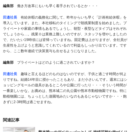
編集部
働き方改革にもいち早く着手されているとか・・・
田邉社長
有給休暇の義務化に関して、昨年からいち早く「計画有給休暇」を
導入しています。また、本社移転のタイミングで朝残業制度を始めました。プ
ライベートや家庭の事情もあるでしょうし、朝型・夜型などタイプはそれぞれ
でしょうから…。残業０は業務上難しいのですが、スタッフを増やしましたの
で、だいたい19時頃には皆帰っていますね。固定費は上がりますが、全社員が
生産性を上げようと意識してくれているので利益もしっかり出ています。です
から、ここ数年連続で決算賞与も出せるようになりました。
編集部
プライベートはどのように過ごされていますか？
田邉社長
趣味と言えるほどのものはないのですが、子供と過ごす時間が何よ
りですね。結婚14年目に授かったこともあり、まだ小さいんです。週末にはシ
ョッピングモールの遊具があるところや公園に行ったり・・・そういう時間が
一番楽しいかな。お薦めは、熊本城二の丸公園や熊本市動植物園ですね。特に
動植物園には、ちょっとした遊園地みたいなのもあるじゃないですか・・・飽
きずに2-3時間は過ごせますね。
関連記事