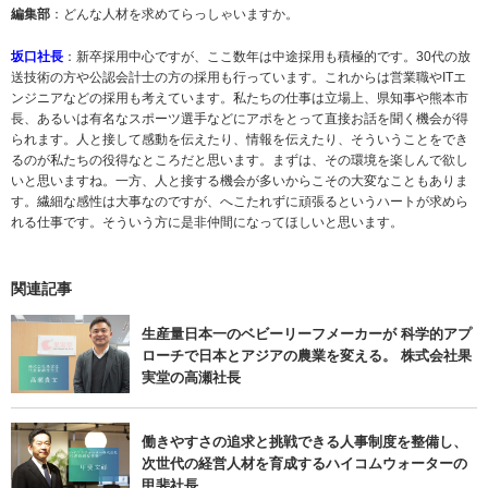
編集部
：どんな人材を求めてらっしゃいますか。
坂口社長
：新卒採用中心ですが、ここ数年は中途採用も積極的です。30代の放
送技術の方や公認会計士の方の採用も行っています。これからは営業職やITエ
ンジニアなどの採用も考えています。私たちの仕事は立場上、県知事や熊本市
長、あるいは有名なスポーツ選手などにアポをとって直接お話を聞く機会が得
られます。人と接して感動を伝えたり、情報を伝えたり、そういうことをでき
るのが私たちの役得なところだと思います。まずは、その環境を楽しんで欲し
いと思いますね。一方、人と接する機会が多いからこその大変なこともありま
す。繊細な感性は大事なのですが、へこたれずに頑張るというハートが求めら
れる仕事です。そういう方に是非仲間になってほしいと思います。
関連記事
生産量日本一のベビーリーフメーカーが 科学的アプ
ローチで日本とアジアの農業を変える。 株式会社果
実堂の高瀬社長
働きやすさの追求と挑戦できる人事制度を整備し、
次世代の経営人材を育成するハイコムウォーターの
甲斐社長