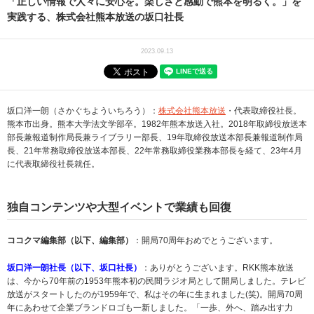
「正しい情報で人々に安心を。楽しさと感動で熊本を明るく。」を
実践する、株式会社熊本放送の坂口社長
2023.09.13
坂口洋一朗（さかぐちよういちろう）：
株式会社熊本放送
・代表取締役社長。
熊本市出身。熊本大学法文学部卒。1982年熊本放送入社。2018年取締役放送本
部長兼報道制作局長兼ライブラリー部長、19年取締役放送本部長兼報道制作局
長、21年常務取締役放送本部長、22年常務取締役業務本部長を経て、23年4月
に代表取締役社長就任。
独自コンテンツや大型イベントで業績も回復
ココクマ編集部（以下、編集部）
：開局70周年おめでとうございます。
坂口洋一朗社長（以下、坂口社長）
：ありがとうございます。RKK熊本放送
は、今から70年前の1953年熊本初の民間ラジオ局として開局しました。テレビ
放送がスタートしたのが1959年で、私はその年に生まれました(笑)。開局70周
年にあわせて企業ブランドロゴも一新しました。「一歩、外へ、踏み出す力