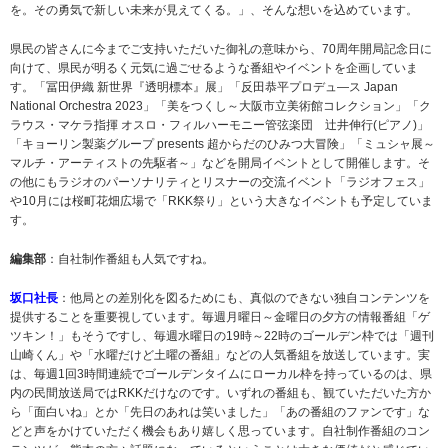
を。その勇気で新しい未来が見えてくる。」、そんな想いを込めています。
県民の皆さんに今までご支持いただいた御礼の意味から、70周年開局記念日に
向けて、県民が明るく元気に過ごせるような番組やイベントを企画していま
す。「冨田伊織 新世界『透明標本』展」「反田恭平プロデュ―ス Japan
National Orchestra 2023」「美をつくし～大阪市立美術館コレクション」「ク
ラウス・マケラ指揮 オスロ・フィルハーモニー管弦楽団 辻井伸行(ピアノ)」
「キョーリン製薬グループ presents 超からだのひみつ大冒険」「ミュシャ展～
マルチ・アーティストの先駆者～」などを開局イベントとして開催します。そ
の他にもラジオのパーソナリティとリスナーの交流イベント「ラジオフェス」
や10月には桜町花畑広場で「RKK祭り」という大きなイベントも予定していま
す。
編集部
：自社制作番組も人気ですね。
坂口社長
：他局との差別化を図るためにも、真似のできない独自コンテンツを
提供することを重要視しています。毎週月曜日～金曜日の夕方の情報番組「ゲ
ツキン！」もそうですし、毎週水曜日の19時～22時のゴールデン枠では「週刊
山崎くん」や「水曜だけど土曜の番組」などの人気番組を放送しています。実
は、毎週1回3時間連続でゴールデンタイムにローカル枠を持っているのは、県
内の民間放送局ではRKKだけなのです。いずれの番組も、観ていただいた方か
ら「面白いね」とか「先日のあれは笑いました」「あの番組のファンです」な
どと声をかけていただく機会もあり嬉しく思っています。自社制作番組のコン