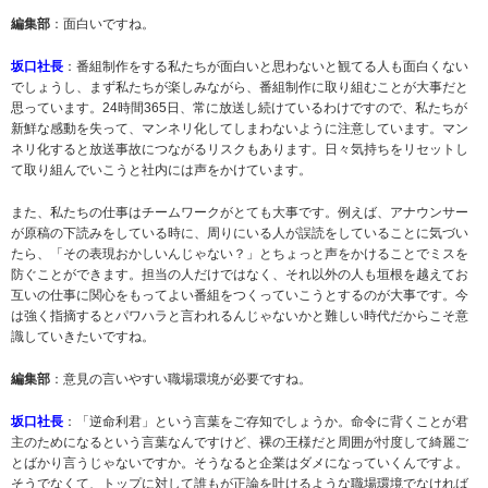
編集部
：面白いですね。
坂口社長
：番組制作をする私たちが面白いと思わないと観てる人も面白くない
でしょうし、まず私たちが楽しみながら、番組制作に取り組むことが大事だと
思っています。24時間365日、常に放送し続けているわけですので、私たちが
新鮮な感動を失って、マンネリ化してしまわないように注意しています。マン
ネリ化すると放送事故につながるリスクもあります。日々気持ちをリセットし
て取り組んでいこうと社内には声をかけています。
また、私たちの仕事はチームワークがとても大事です。例えば、アナウンサー
が原稿の下読みをしている時に、周りにいる人が誤読をしていることに気づい
たら、「その表現おかしいんじゃない？」とちょっと声をかけることでミスを
防ぐことができます。担当の人だけではなく、それ以外の人も垣根を越えてお
互いの仕事に関心をもってよい番組をつくっていこうとするのが大事です。今
は強く指摘するとパワハラと言われるんじゃないかと難しい時代だからこそ意
識していきたいですね。
編集部
：意見の言いやすい職場環境が必要ですね。
坂口社長
：「逆命利君」という言葉をご存知でしょうか。命令に背くことが君
主のためになるという言葉なんですけど、裸の王様だと周囲が忖度して綺麗ご
とばかり言うじゃないですか。そうなると企業はダメになっていくんですよ。
そうでなくて、トップに対して誰もが正論を吐けるような職場環境でなければ