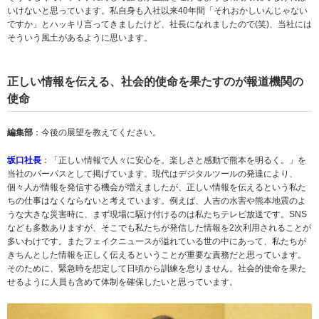
いけないと思っています。私自身も入社以来40年間「それおかしいんじゃない
ですか」とハッキリ言ってきましたけど、社長になれましたので(笑)、当社には
そういう風土があるように思います。
正しい情報を伝える、社会的使命を果たすのが報道機関の
使命
編集部
：今後の展望を教えてください。
坂口社長
：「正しい情報で人々に安心を。楽しさと感動で熊本を明るく。」を
当社のパーパスとして掲げています。現代はデジタルツールの発達により、
個々人が情報を発信する機会が増えましたが、正しい情報を伝えるという私た
ちの仕事はなくならないと考えています。例えば、人吉の水害や熊本地震のよ
うな大きな災害時に、まず現場に駆け付けるのは私たちテレビ放送です。SNS
なども多数ありますが、そこでも私たちが発信した情報を2次利用されることが
多いわけです。またフェイクニュースが溢れている世の中にあって、私たちが
きちんとした情報を正しく伝えるということが重要な責務だと思っています。
そのために、緊急時を想定して日頃から訓練を怠りません。社会的使命を果た
せるように人員も含めて体制を確保したいと思っています。