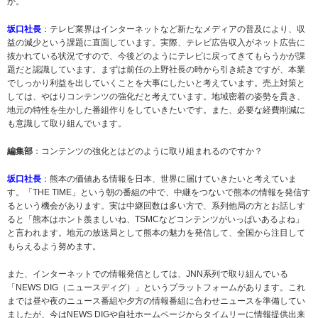
か。
坂口社長
：テレビ業界はインターネットなど新たなメディアの普及により、収
益の減少という課題に直面しています。実際、テレビ広告収入がネット広告に
抜かれている状況ですので、今後どのようにテレビに戻ってきてもらうかが課
題だと認識しています。まずは前任の上野社長の時から引き続きですが、本業
でしっかり利益を出していくことを大事にしたいと考えています。売上対策と
しては、やはりコンテンツの強化だと考えています。地域密着の姿勢を貫き、
地元の特性を生かした番組作りをしていきたいです。また、必要な経費削減に
も意識して取り組んでいます。
編集部
：コンテンツの強化とはどのように取り組まれるのですか？
坂口社長
：熊本の価値ある情報を日本、世界に届けていきたいと考えていま
す。「THE TIME」という朝の番組の中で、中継をつないで熊本の情報を発信す
るという機会があります。実は中継回数は多い方で、系列他局の方とお話しす
ると「熊本はホント羨ましいね、TSMCなどコンテンツがいっぱいあるよね」
と言われます。地元の放送局として熊本の魅力を発信して、全国から注目して
もらえるよう努めます。
また、インターネットでの情報発信としては、JNN系列で取り組んでいる
「NEWS DIG（ニュースディグ）」というプラットフォームがあります。これ
までは昼や夜のニュース番組や夕方の情報番組に合わせニュースを準備してい
ましたが、今はNEWS DIGや自社ホームページからタイムリーに情報提供出来