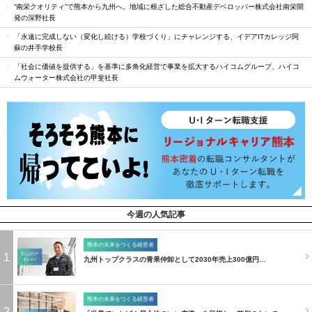
“南栄クオリティ”で熊本から九州へ。地域に根ざした総合不動産デベロッパー株式会社南栄開
発の深野社長
「永遠に完成しない（変化し続ける）学校づくり」にチャレンジする、イデアITカレッジ阿
蘇の井手学校長
「社会に価値を提供する」を基準に多角化経営で事業を拡大するハイコムグループ、ハイコ
ムウォーター株式会社の甲斐社長
今週の人気記事
熊本の未来をつくる経営者
1
九州トップクラスの青果仲卸として2030年売上300億円…
熊本の未来をつくる経営者
2