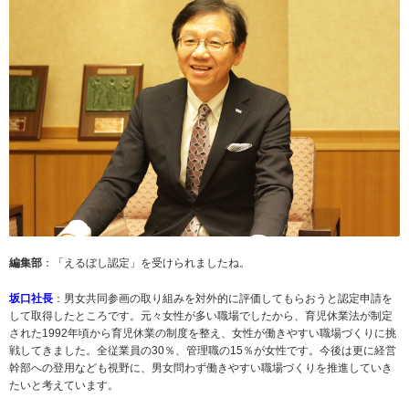
編集部
：「えるぼし認定」を受けられましたね。
坂口社長
：男女共同参画の取り組みを対外的に評価してもらおうと認定申請を
して取得したところです。元々女性が多い職場でしたから、育児休業法が制定
された1992年頃から育児休業の制度を整え、女性が働きやすい職場づくりに挑
戦してきました。全従業員の30％、管理職の15％が女性です。今後は更に経営
幹部への登用なども視野に、男女問わず働きやすい職場づくりを推進していき
たいと考えています。