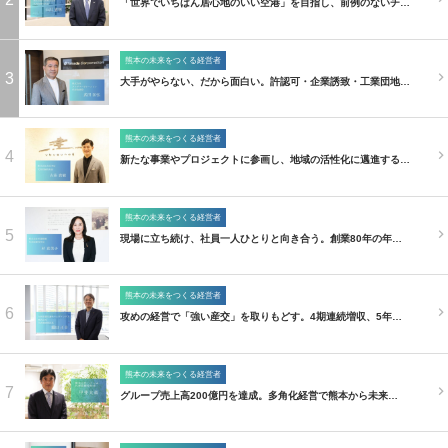
「世界でいちばん居心地のいい空港」を目指し、前例のないチ…
熊本の未来をつくる経営者
3
大手がやらない、だから面白い。許認可・企業誘致・工業団地…
熊本の未来をつくる経営者
4
新たな事業やプロジェクトに参画し、地域の活性化に邁進する…
熊本の未来をつくる経営者
5
現場に立ち続け、社員一人ひとりと向き合う。創業80年の年…
熊本の未来をつくる経営者
6
攻めの経営で「強い産交」を取りもどす。4期連続増収、5年…
熊本の未来をつくる経営者
7
グループ売上高200億円を達成。多角化経営で熊本から未来…