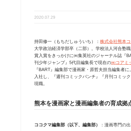
2020.07.29
持田修一（もちだしゅういち）：
株式会社熊本コ
大学政治経済学部卒（二部）。学校法人河合塾職員
賞入賞をきっかけに㈱集英社のジャーナル誌『B
刊少年ジャンプ』5代目編集長で現在の
㈱コアミ
『BART』編集部で漫画家・原哲夫担当編集者に
入社し、『週刊コミックバンチ』『月刊コミックゼ
現職。
熊本を漫画家と漫画編集者の育成拠
ココクマ編集部（以下、編集部）
：漫画専門の出