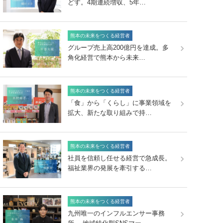
どす。4期連続増収、5年…
熊本の未来をつくる経営者
グループ売上高200億円を達成。多
角化経営で熊本から未来…
熊本の未来をつくる経営者
「食」から「くらし」に事業領域を
拡大、新たな取り組みで持…
熊本の未来をつくる経営者
社員を信頼し任せる経営で急成長。
福祉業界の発展を牽引する…
熊本の未来をつくる経営者
九州唯一のインフルエンサー事務