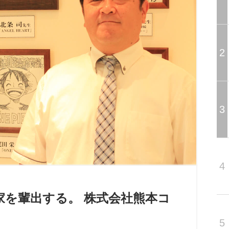
2
3
4
家を輩出する。 株式会社熊本コ
5