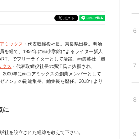
6
アミックス
・代表取締役社長。奈良県出身。明治
を経て、1992年に㈱小学館によるライター新人
ART』でフリーライターとして活躍。㈱集英社『週
7
ックス
・代表取締役社長の堀江氏に抜擢され、
。2000年に㈱コアミックスの創業メンバーとして
ノン』の副編集長、編集長を歴任。2018年より
8
点に
版社を設立された経緯を教えて下さい。
9