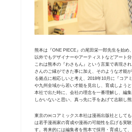
熊本は『ONE PIECE』の尾田栄一郎先生を
以外でもデザイナーやアーティストなどアート分
これは熊本の『わさもん』という言葉で表現され
さんのご縁ができた事に加え、そのような才能が
る拠点に相応しいと考え、2018年10月に『コ
や九州全域から若い才能を見出し、育成しようと
本社で出た時に、会社の理念を一番理解し、編集
しかいないと思い、真っ先に手をあげて志願し熊
東京の㈱コアミックス本社は漫画出版社としても
は若手漫画家の育成や漫画の可能性を広げる実験
す。将来的には編集者を熊本で採用・育成して、