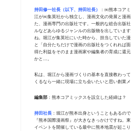
持田修一社長（以下、持田社長）
：㈱熊本コアミ
江が㈱集英社から独立し、漫画文化の発展と漫画
た、漫画専門の出版社です。一般的な総合出版社
ルなどあらゆるジャンルの出版物を出しています
ね。堀江が集英社にいた時から、担当していた漫
と「自分たちだけで漫画の出版社をつくれれば面
得た利益をそのまま漫画家や編集者の育成に還元
かと…。
私は、堀江から漫画づくりの基本を直接教わって
くるなら一緒に現場に立ち会いたいと思い創業メ
編集部
：熊本コアミックスを設立した経緯は？
持田社長
：堀江が熊本出身ということもあるので
『熊本国際漫画祭』が大きなきっかけですね。東
イベントを開催している最中に熊本地震が起こり