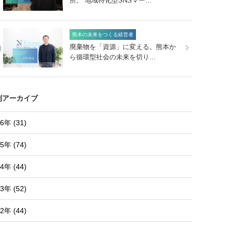
所。 地域特化型SNSマー…
熊本の未来をつくる経営者
0
廃棄物を「資源」に変える。熊本か
ら循環型社会の未来を切り…
別アーカイブ
6年 (31)
5年 (74)
4年 (44)
3年 (52)
2年 (44)