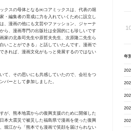
ックスの母体となる㈱コアミックスは、代表の堀
家・編集者の育成に力を入れていくために設立し
は、漫画の他にも文芸やファッション、ジャーナ
1
から、漫画専門の出版社は全国的にも珍しいです
画家の北条司先生や原哲夫先生、次原隆二先生ら
白いことができる」と話していたんです。漫画で
できれば、漫画文化がもっと発展するのではない
年
202
いて、その思いにも共感していたので、会社をつ
ンバーとして参加しました。
202
202
202
すが、熊本地震からの復興支援のために開催した
日本大震災で被災した福島県で漫画を使った復興
202
、堀江から「熊本でも漫画で笑顔を届けられない