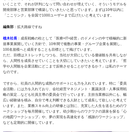
いくことで、それが評判になって問い合わせが増えていく、そういうモデルを
開発部隊と営業部隊で構築していきたいと思っています。まずは10年以内に
「ここリンク」を全国で1000ユーザーまで広げたいと考えています。
編集部
：拡大路線ですね
植木社長
：成長戦略の柱として「医療×IT×経営」のドメインの中で積極的に新
規事業展開していく方針で、10年間で複数の事業・グループ企業を展開し、
100名規模へと成長することも目標として掲げています。
ただ、目標はストレッチしつつも、当社が大切にしている価値観を共有しなが
ら、人間性を成長させていくことを大切にしていきたいと考えています。「哲
学や人間観を企業活動にどこまで反映させることができるか？」は私のテーマ
なのです。
ですから、社員の人間的な成熟のサポートにも力を入れています。特に「委員
会活動」には力を入れており、会社経営マネジメント・稟議決済・人事採用戦
略の策定…なども社員主導の委員会で行っています。主担当業務以外にも、幅
広い経験値を積み、自分で考え判断できる人財として成長して欲しいと考えて
います。また、業務スキル向上の研修とは別に、充実した人生を送るためのワ
ークショップを毎月開催しています。幼少期からのワクワクの源泉を探る「心
の地図ワークショップ」や、夢の実現を高速化する「感謝のワークショップ」
なども定期的に開催しています。