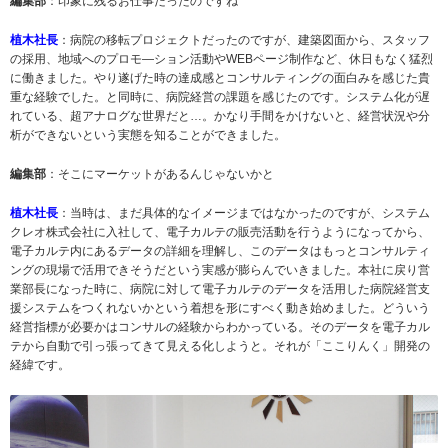
編集部
：印象に残るお仕事だったのですね
植木社長
：病院の移転プロジェクトだったのですが、建築図面から、スタッフ
の採用、地域へのプロモ―ション活動やWEBページ制作など、休日もなく猛烈
に働きました。やり遂げた時の達成感とコンサルティングの面白みを感じた貴
重な経験でした。と同時に、病院経営の課題を感じたのです。システム化が遅
れている、超アナログな世界だと…。かなり手間をかけないと、経営状況や分
析ができないという実態を知ることができました。
編集部
：そこにマーケットがあるんじゃないかと
植木社長
：当時は、まだ具体的なイメージまではなかったのですが、システム
クレオ株式会社に入社して、電子カルテの販売活動を行うようになってから、
電子カルテ内にあるデータの詳細を理解し、このデータはもっとコンサルティ
ングの現場で活用できそうだという実感が膨らんでいきました。本社に戻り営
業部長になった時に、病院に対して電子カルテのデータを活用した病院経営支
援システムをつくれないかという着想を形にすべく動き始めました。どういう
経営指標が必要かはコンサルの経験からわかっている。そのデータを電子カル
テから自動で引っ張ってきて見える化しようと。それが「ここりんく」開発の
経緯です。