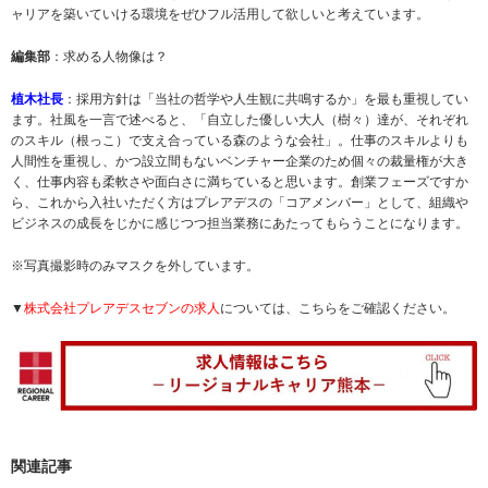
ャリアを築いていける環境をぜひフル活用して欲しいと考えています。
編集部
：求める人物像は？
植木社長
：採用方針は「当社の哲学や人生観に共鳴するか」を最も重視してい
ます。社風を一言で述べると、「自立した優しい大人（樹々）達が、それぞれ
のスキル（根っこ）で支え合っている森のような会社」。仕事のスキルよりも
人間性を重視し、かつ設立間もないベンチャー企業のため個々の裁量権が大き
く、仕事内容も柔軟さや面白さに満ちていると思います。創業フェーズですか
ら、これから入社いただく方はプレアデスの「コアメンバー」として、組織や
ビジネスの成長をじかに感じつつ担当業務にあたってもらうことになります。
※写真撮影時のみマスクを外しています。
▼
株式会社プレアデスセブンの求人
については、こちらをご確認ください。
関連記事