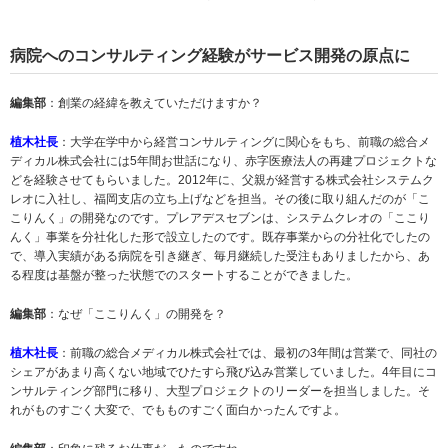
病院へのコンサルティング経験がサービス開発の原点に
編集部
：創業の経緯を教えていただけますか？
植木社長
：大学在学中から経営コンサルティングに関心をもち、前職の総合メ
ディカル株式会社には5年間お世話になり、赤字医療法人の再建プロジェクトな
どを経験させてもらいました。2012年に、父親が経営する株式会社システムク
レオに入社し、福岡支店の立ち上げなどを担当。その後に取り組んだのが「こ
こりんく」の開発なのです。プレアデスセブンは、システムクレオの「ここり
んく」事業を分社化した形で設立したのです。既存事業からの分社化でしたの
で、導入実績がある病院を引き継ぎ、毎月継続した受注もありましたから、あ
る程度は基盤が整った状態でのスタートすることができました。
編集部
：なぜ「ここりんく」の開発を？
植木社長
：前職の総合メディカル株式会社では、最初の3年間は営業で、同社の
シェアがあまり高くない地域でひたすら飛び込み営業していました。4年目にコ
ンサルティング部門に移り、大型プロジェクトのリーダーを担当しました。そ
れがものすごく大変で、でもものすごく面白かったんですよ。