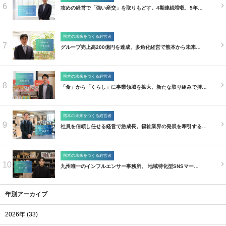
6
攻めの経営で「強い産交」を取りもどす。4期連続増収、5年…
熊本の未来をつくる経営者
7
グループ売上高200億円を達成。多角化経営で熊本から未来…
熊本の未来をつくる経営者
8
「食」から「くらし」に事業領域を拡大、新たな取り組みで持…
熊本の未来をつくる経営者
9
社員を信頼し任せる経営で急成長。福祉業界の発展を牽引する…
熊本の未来をつくる経営者
10
九州唯一のインフルエンサー事務所。 地域特化型SNSマー…
年別アーカイブ
2026年 (33)