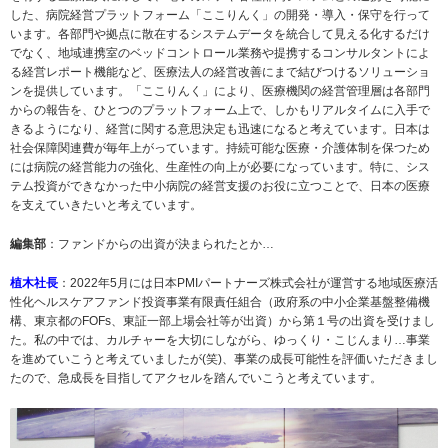
した、病院経営プラットフォーム「ここりんく」の開発・導入・保守を行って
います。各部門や拠点に散在するシステムデータを統合して見える化するだけ
でなく、地域連携室のベッドコントロール業務や提携するコンサルタントによ
る経営レポート機能など、医療法人の経営改善にまで結びつけるソリューショ
ンを提供しています。「ここりんく」により、医療機関の経営管理層は各部門
からの報告を、ひとつのプラットフォーム上で、しかもリアルタイムに入手で
きるようになり、経営に関する意思決定も迅速になると考えています。日本は
社会保障関連費が毎年上がっています。持続可能な医療・介護体制を保つため
には病院の経営能力の強化、生産性の向上が必要になっています。特に、シス
テム投資ができなかった中小病院の経営支援のお役に立つことで、日本の医療
を支えていきたいと考えています。
編集部
：ファンドからの出資が決まられたとか…
植木社長
：2022年5月には日本PMIパートナーズ株式会社が運営する地域医療活
性化ヘルスケアファンド投資事業有限責任組合（政府系の中小企業基盤整備機
構、東京都のFOFs、東証一部上場会社等が出資）から第１号の出資を受けまし
た。私の中では、カルチャーを大切にしながら、ゆっくり・こじんまり…事業
を進めていこうと考えていましたが(笑)、事業の成長可能性を評価いただきまし
たので、急成長を目指してアクセルを踏んでいこうと考えています。