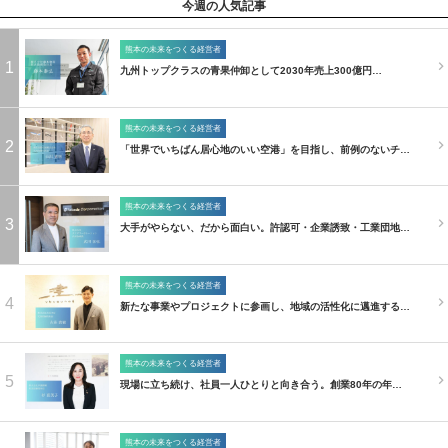
今週の人気記事
熊本の未来をつくる経営者
1
九州トップクラスの青果仲卸として2030年売上300億円…
熊本の未来をつくる経営者
2
「世界でいちばん居心地のいい空港」を目指し、前例のないチ…
熊本の未来をつくる経営者
3
大手がやらない、だから面白い。許認可・企業誘致・工業団地…
熊本の未来をつくる経営者
4
新たな事業やプロジェクトに参画し、地域の活性化に邁進する…
熊本の未来をつくる経営者
5
現場に立ち続け、社員一人ひとりと向き合う。創業80年の年…
熊本の未来をつくる経営者