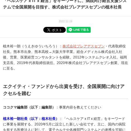
「ヘルスケア x IT x 経営」をキーワードに、病院向け経営支援シス
テムで全国展開を目指す、株式会社プレアデスセブンの植木社長
2022.12.19
植木裕一朗（うえきゆういちろう）：
株式会社プレアデスセブン
・代表取締役
社長。熊本市出身、熊本高校→大阪大学卒業。総合メディカル株式会社入社
後、営業、医業経営コンサルタントを経験。2012年システムクレオ入社。福岡
支店長、2019年代表取締役就任。2020年株式会社プレアデスセブン創業、現在
に至る。
エクイティ・ファンドから出資を受け、全国展開に向けア
クセルを踏む
ココクマ編集部（以下：編集部）
：事業内容を教えてください
植木裕一朗社長（以下：植木社長）
：「ヘルスケア x IT x 経営」をキーワード
に事業を展開する、2020年5月に設立した新しい会社です。主に、国内の病院
を有する医療法人に対して、電子カルテや各種部門システムとの連携を可能に