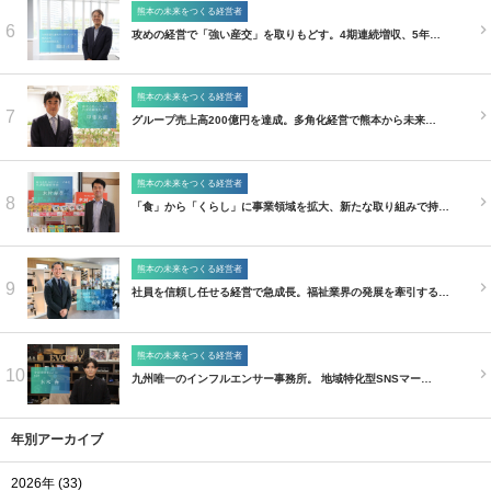
熊本の未来をつくる経営者
6
攻めの経営で「強い産交」を取りもどす。4期連続増収、5年…
熊本の未来をつくる経営者
7
グループ売上高200億円を達成。多角化経営で熊本から未来…
熊本の未来をつくる経営者
8
「食」から「くらし」に事業領域を拡大、新たな取り組みで持…
熊本の未来をつくる経営者
9
社員を信頼し任せる経営で急成長。福祉業界の発展を牽引する…
熊本の未来をつくる経営者
10
九州唯一のインフルエンサー事務所。 地域特化型SNSマー…
年別アーカイブ
2026年 (33)