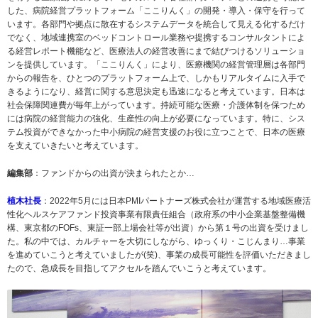
した、病院経営プラットフォーム「ここりんく」の開発・導入・保守を行って
います。各部門や拠点に散在するシステムデータを統合して見える化するだけ
でなく、地域連携室のベッドコントロール業務や提携するコンサルタントによ
る経営レポート機能など、医療法人の経営改善にまで結びつけるソリューショ
ンを提供しています。「ここりんく」により、医療機関の経営管理層は各部門
からの報告を、ひとつのプラットフォーム上で、しかもリアルタイムに入手で
きるようになり、経営に関する意思決定も迅速になると考えています。日本は
社会保障関連費が毎年上がっています。持続可能な医療・介護体制を保つため
には病院の経営能力の強化、生産性の向上が必要になっています。特に、シス
テム投資ができなかった中小病院の経営支援のお役に立つことで、日本の医療
を支えていきたいと考えています。
編集部
：ファンドからの出資が決まられたとか…
植木社長
：2022年5月には日本PMIパートナーズ株式会社が運営する地域医療活
性化ヘルスケアファンド投資事業有限責任組合（政府系の中小企業基盤整備機
構、東京都のFOFs、東証一部上場会社等が出資）から第１号の出資を受けまし
た。私の中では、カルチャーを大切にしながら、ゆっくり・こじんまり…事業
を進めていこうと考えていましたが(笑)、事業の成長可能性を評価いただきまし
たので、急成長を目指してアクセルを踏んでいこうと考えています。