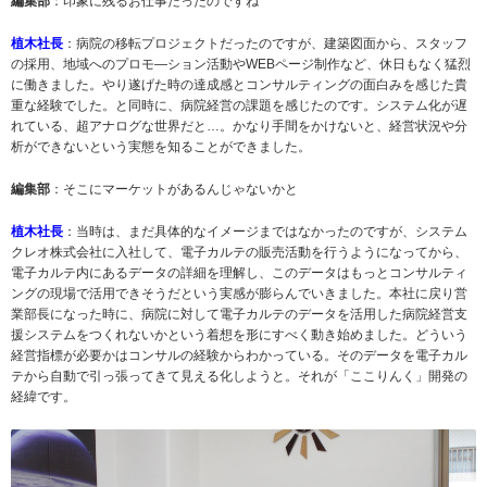
編集部
：印象に残るお仕事だったのですね
植木社長
：病院の移転プロジェクトだったのですが、建築図面から、スタッフ
の採用、地域へのプロモ―ション活動やWEBページ制作など、休日もなく猛烈
に働きました。やり遂げた時の達成感とコンサルティングの面白みを感じた貴
重な経験でした。と同時に、病院経営の課題を感じたのです。システム化が遅
れている、超アナログな世界だと…。かなり手間をかけないと、経営状況や分
析ができないという実態を知ることができました。
編集部
：そこにマーケットがあるんじゃないかと
植木社長
：当時は、まだ具体的なイメージまではなかったのですが、システム
クレオ株式会社に入社して、電子カルテの販売活動を行うようになってから、
電子カルテ内にあるデータの詳細を理解し、このデータはもっとコンサルティ
ングの現場で活用できそうだという実感が膨らんでいきました。本社に戻り営
業部長になった時に、病院に対して電子カルテのデータを活用した病院経営支
援システムをつくれないかという着想を形にすべく動き始めました。どういう
経営指標が必要かはコンサルの経験からわかっている。そのデータを電子カル
テから自動で引っ張ってきて見える化しようと。それが「ここりんく」開発の
経緯です。