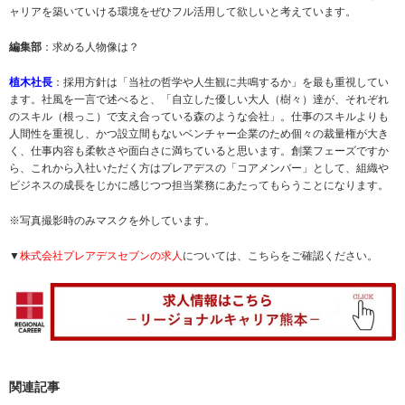
ャリアを築いていける環境をぜひフル活用して欲しいと考えています。
編集部
：求める人物像は？
植木社長
：採用方針は「当社の哲学や人生観に共鳴するか」を最も重視してい
ます。社風を一言で述べると、「自立した優しい大人（樹々）達が、それぞれ
のスキル（根っこ）で支え合っている森のような会社」。仕事のスキルよりも
人間性を重視し、かつ設立間もないベンチャー企業のため個々の裁量権が大き
く、仕事内容も柔軟さや面白さに満ちていると思います。創業フェーズですか
ら、これから入社いただく方はプレアデスの「コアメンバー」として、組織や
ビジネスの成長をじかに感じつつ担当業務にあたってもらうことになります。
※写真撮影時のみマスクを外しています。
▼
株式会社プレアデスセブンの求人
については、こちらをご確認ください。
関連記事