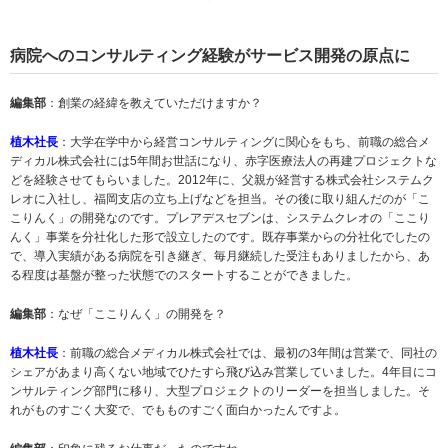
病院へのコンサルティング経験がサービス開発の原点に
編集部
：創業の経緯を教えていただけますか？
植木社長
：大学在学中から経営コンサルティングに関心をもち、前職の総合メ
ディカル株式会社には5年間お世話になり、赤字医療法人の再建プロジェクトな
どを経験させてもらいました。2012年に、父親が経営する株式会社システムク
レオに入社し、福岡支店の立ち上げなどを担当。その後に取り組んだのが「こ
こりんく」の開発なのです。プレアデスセブンは、システムクレオの「ここり
んく」事業を分社化した形で設立したのです。既存事業からの分社化でしたの
で、導入実績がある病院を引き継ぎ、毎月継続した受注もありましたから、あ
る程度は基盤が整った状態でのスタートすることができました。
編集部
：なぜ「ここりんく」の開発を？
植木社長
：前職の総合メディカル株式会社では、最初の3年間は営業で、同社の
シェアがあまり高くない地域でひたすら飛び込み営業していました。4年目にコ
ンサルティング部門に移り、大型プロジェクトのリーダーを担当しました。そ
れがものすごく大変で、でもものすごく面白かったんですよ。