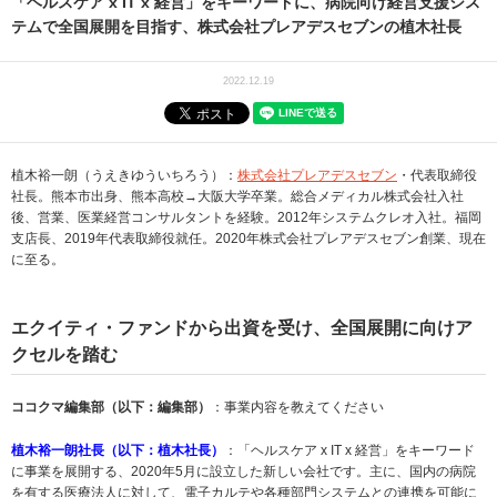
「ヘルスケア x IT x 経営」をキーワードに、病院向け経営支援シス
テムで全国展開を目指す、株式会社プレアデスセブンの植木社長
2022.12.19
植木裕一朗（うえきゆういちろう）：
株式会社プレアデスセブン
・代表取締役
社長。熊本市出身、熊本高校→大阪大学卒業。総合メディカル株式会社入社
後、営業、医業経営コンサルタントを経験。2012年システムクレオ入社。福岡
支店長、2019年代表取締役就任。2020年株式会社プレアデスセブン創業、現在
に至る。
エクイティ・ファンドから出資を受け、全国展開に向けア
クセルを踏む
ココクマ編集部（以下：編集部）
：事業内容を教えてください
植木裕一朗社長（以下：植木社長）
：「ヘルスケア x IT x 経営」をキーワード
に事業を展開する、2020年5月に設立した新しい会社です。主に、国内の病院
を有する医療法人に対して、電子カルテや各種部門システムとの連携を可能に