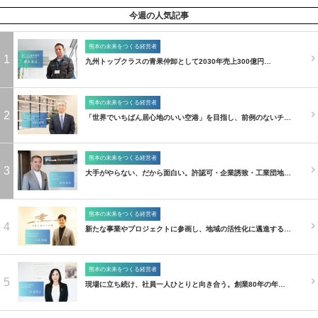
今週の人気記事
熊本の未来をつくる経営者
1
九州トップクラスの青果仲卸として2030年売上300億円…
熊本の未来をつくる経営者
2
「世界でいちばん居心地のいい空港」を目指し、前例のないチ…
熊本の未来をつくる経営者
3
大手がやらない、だから面白い。許認可・企業誘致・工業団地…
熊本の未来をつくる経営者
4
新たな事業やプロジェクトに参画し、地域の活性化に邁進する…
熊本の未来をつくる経営者
5
現場に立ち続け、社員一人ひとりと向き合う。創業80年の年…