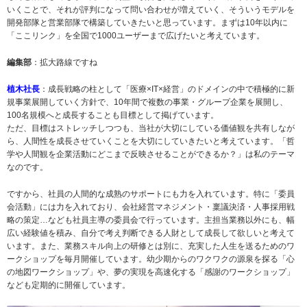
いくことで、それが評判になって問い合わせが増えていく、そういうモデルを
開発部隊と営業部隊で構築していきたいと思っています。まずは10年以内に
「ここリンク」を全国で1000ユーザーまで広げたいと考えています。
編集部
：拡大路線ですね
植木社長
：成長戦略の柱として「医療×IT×経営」のドメインの中で積極的に新
規事業展開していく方針で、10年間で複数の事業・グループ企業を展開し、
100名規模へと成長することも目標として掲げています。
ただ、目標はストレッチしつつも、当社が大切にしている価値観を共有しなが
ら、人間性を成長させていくことを大切にしていきたいと考えています。「哲
学や人間観を企業活動にどこまで反映させることができるか？」は私のテーマ
なのです。
ですから、社員の人間的な成熟のサポートにも力を入れています。特に「委員
会活動」には力を入れており、会社経営マネジメント・稟議決済・人事採用戦
略の策定…なども社員主導の委員会で行っています。主担当業務以外にも、幅
広い経験値を積み、自分で考え判断できる人財として成長して欲しいと考えて
います。また、業務スキル向上の研修とは別に、充実した人生を送るためのワ
ークショップを毎月開催しています。幼少期からのワクワクの源泉を探る「心
の地図ワークショップ」や、夢の実現を高速化する「感謝のワークショップ」
なども定期的に開催しています。