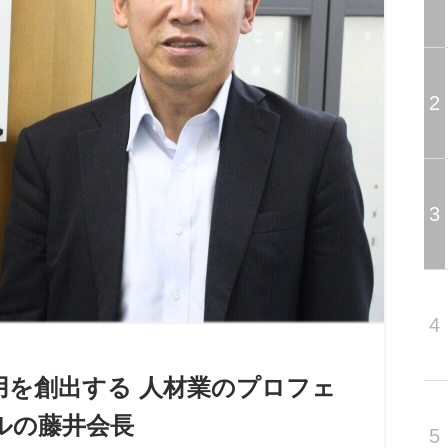
2
3
4
用を創出する 人材業のプロフェ
ルの藤井会長
5