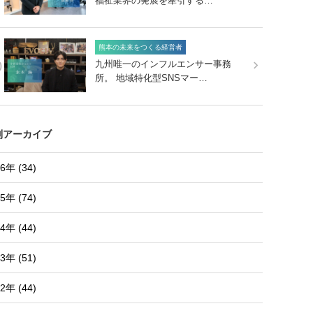
福祉業界の発展を牽引する…
熊本の未来をつくる経営者
0
九州唯一のインフルエンサー事務
所。 地域特化型SNSマー…
別アーカイブ
6年 (34)
5年 (74)
4年 (44)
3年 (51)
2年 (44)