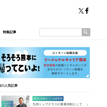
特集記事
週の人気記事
熊本の未来をつくる経営者
九州トップクラスの青果仲卸として