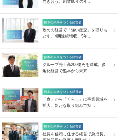
向き合う。創業80年の年…
熊本の未来をつくる経営者
攻めの経営で「強い産交」を取りも
どす。4期連続増収、5年…
熊本の未来をつくる経営者
グループ売上高200億円を達成。多
角化経営で熊本から未来…
熊本の未来をつくる経営者
「食」から「くらし」に事業領域を
拡大、新たな取り組みで持…
熊本の未来をつくる経営者
社員を信頼し任せる経営で急成長。