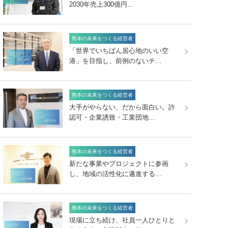
2030年売上300億円…
熊本の未来をつくる経営者
「世界でいちばん居心地のいい空
港」を目指し、前例のないチ…
熊本の未来をつくる経営者
大手がやらない、だから面白い。許
認可・企業誘致・工業団地…
熊本の未来をつくる経営者
新たな事業やプロジェクトに参画
し、地域の活性化に邁進する…
熊本の未来をつくる経営者
現場に立ち続け、社員一人ひとりと