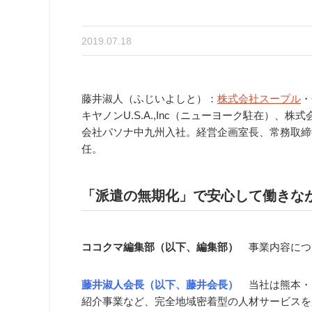
2019.07.18
藤井淑人（ふじいよしと）：
株式会社スープル
・
キヤノンU.S.A.,Inc（ニューヨーク駐在）、
会社パソナ中九州入社。経営企画室長、常務取締
任。
「派遣の無期化」で安心して働きな
ココクマ編集部（以下、編集部）
事業内容につ
藤井淑人会長（以下、藤井会長）
当社は熊本・
紹介事業など、完全地域密着型の人材サービスを展