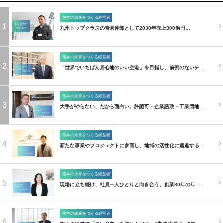
熊本の未来をつくる経営者
1
九州トップクラスの青果仲卸として2030年売上300億円…
熊本の未来をつくる経営者
2
「世界でいちばん居心地のいい空港」を目指し、前例のないチ…
熊本の未来をつくる経営者
3
大手がやらない、だから面白い。許認可・企業誘致・工業団地…
熊本の未来をつくる経営者
4
新たな事業やプロジェクトに参画し、地域の活性化に邁進する…
熊本の未来をつくる経営者
5
現場に立ち続け、社員一人ひとりと向き合う。創業80年の年…
熊本の未来をつくる経営者
6