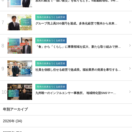
攻めの経営で「強い産交」を取りもどす。4期連続増収、5年…
熊本の未来をつくる経営者
7
グループ売上高200億円を達成。多角化経営で熊本から未来…
熊本の未来をつくる経営者
8
「食」から「くらし」に事業領域を拡大、新たな取り組みで持…
熊本の未来をつくる経営者
9
社員を信頼し任せる経営で急成長。福祉業界の発展を牽引する…
熊本の未来をつくる経営者
10
九州唯一のインフルエンサー事務所。 地域特化型SNSマー…
年別アーカイブ
2026年 (34)