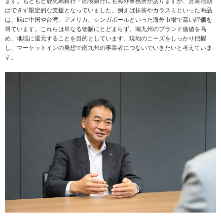
ます。もともと鹿児島銀行・肥後銀行にも海外事務所がありますが、営業活動
はできず限定的な支援となっていました。例えば抹茶やカラスミといった商品
は、既に中国や台湾、アメリカ、シンガポールといった海外市場で高い評価を
得ています。これらは単なる物販にとどまらず、南九州のブランド価値を高
め、地域に還元することを目的としています。現地のニーズをしっかり把握
し、マーケットインの発想で南九州の事業者につないでいきたいと考えていま
す。