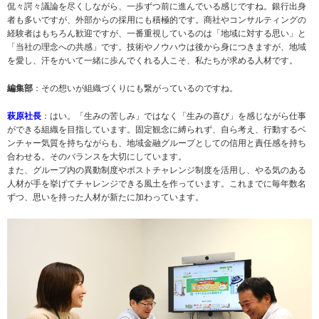
侃々諤々議論を尽くしながら、一歩ずつ前に進んでいる感じですね。銀行出身
者も多いですが、外部からの採用にも積極的です。商社やコンサルティングの
経験者はもちろん歓迎ですが、一番重視しているのは「地域に対する思い」と
「当社の理念への共感」です。技術やノウハウは後から身につきますが、地域
を愛し、汗をかいて一緒に歩んでくれる人こそ、私たちが求める人材です。
編集部
：その想いが組織づくりにも繋がっているのですね。
萩原社長
：はい。「生みの苦しみ」ではなく「生みの喜び」を感じながら仕事
ができる組織を目指しています。固定観念に縛られず、自ら考え、行動するベ
ンチャー気質を持ちながらも、地域金融グループとしての信用と責任感を持ち
合わせる。そのバランスを大切にしています。
また、グループ内の異動制度やポストチャレンジ制度を活用し、やる気のある
人材が手を挙げてチャレンジできる風土を作っています。これまでに毎年数名
ずつ、思いを持った人材が新たに加わっています。