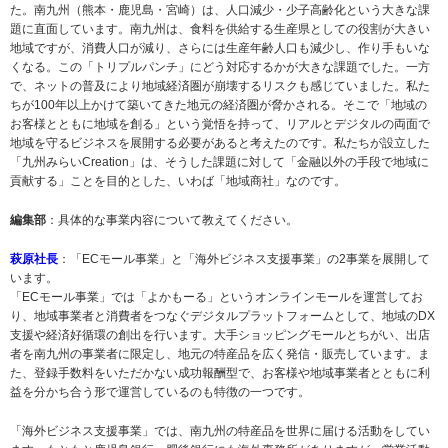
た。南九州（熊本・鹿児島・宮崎）は、人口減少・少子高齢化という大きな課
題に直面しています。南九州は、食料を供給する生産県としての役割が大きい
地域ですが、消費人口が減り、さらには生産年齢人口も減少し、作り手もいな
くなる。この「トリプルパンチ」にどう対応するかが大きな課題でした。一方
で、ネットの普及により地域経済圏が崩壊するリスクも感じていました。私た
ちが100年以上かけて築いてきた地元の経済圏が脅かされる。そこで「地域の
お客様とともに地域を創る」という覚悟を持って、リアルとデジタルの両面で
地域を守るビジネスを展開する必要があると考えたのです。私たちが設立した
「九州みらいCreation」は、そうした課題に対して「金融以外の手段で地域に
貢献する」ことを目的とした、いわば「地域商社」なのです。
編集部
：具体的な事業内容について教えてください。
萩原社長
：「ECモール事業」と「海外ビジネス支援事業」の2事業を展開して
います。
「ECモール事業」では「よかもーる」というオンラインモールを運営してお
り、地域事業者と消費者をつなぐデジタルプラットフォームとして、地域のDX
支援や経済好循環の創出を行います。大手ショッピングモールとちがい、出店
者を南九州の事業者に限定し、地元の特産品を広く発信・販売しています。ま
た、登録手数料をいただかない成功報酬型で、お客様や地域事業者とともに利
益を分かち合う形で運営しているのも特徴の一つです。
「海外ビジネス支援事業」では、南九州の特産品を世界に届ける活動をしてい