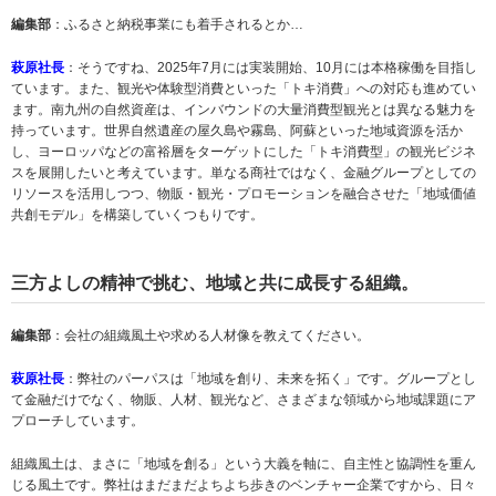
編集部
：ふるさと納税事業にも着手されるとか…
萩原社長
：そうですね、2025年7月には実装開始、10月には本格稼働を目指し
ています。また、観光や体験型消費といった「トキ消費」への対応も進めてい
ます。南九州の自然資産は、インバウンドの大量消費型観光とは異なる魅力を
持っています。世界自然遺産の屋久島や霧島、阿蘇といった地域資源を活か
し、ヨーロッパなどの富裕層をターゲットにした「トキ消費型」の観光ビジネ
スを展開したいと考えています。単なる商社ではなく、金融グループとしての
リソースを活用しつつ、物販・観光・プロモーションを融合させた「地域価値
共創モデル」を構築していくつもりです。
三方よしの精神で挑む、地域と共に成長する組織。
編集部
：会社の組織風土や求める人材像を教えてください。
萩原社長
：弊社のパーパスは「地域を創り、未来を拓く」です。グループとし
て金融だけでなく、物販、人材、観光など、さまざまな領域から地域課題にア
プローチしています。
組織風土は、まさに「地域を創る」という大義を軸に、自主性と協調性を重ん
じる風土です。弊社はまだまだよちよち歩きのベンチャー企業ですから、日々