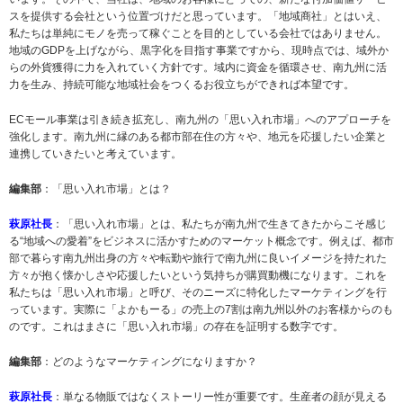
スを提供する会社という位置づけだと思っています。「地域商社」とはいえ、
私たちは単純にモノを売って稼ぐことを目的としている会社ではありません。
地域のGDPを上げながら、黒字化を目指す事業ですから、現時点では、域外か
らの外貨獲得に力を入れていく方針です。域内に資金を循環させ、南九州に活
力を生み、持続可能な地域社会をつくるお役立ちができれば本望です。
ECモール事業は引き続き拡充し、南九州の「思い入れ市場」へのアプローチを
強化します。南九州に縁のある都市部在住の方々や、地元を応援したい企業と
連携していきたいと考えています。
編集部
：「思い入れ市場」とは？
萩原社長
：「思い入れ市場」とは、私たちが南九州で生きてきたからこそ感じ
る“地域への愛着”をビジネスに活かすためのマーケット概念です。例えば、都市
部で暮らす南九州出身の方々や転勤や旅行で南九州に良いイメージを持たれた
方々が抱く懐かしさや応援したいという気持ちが購買動機になります。これを
私たちは「思い入れ市場」と呼び、そのニーズに特化したマーケティングを行
っています。実際に「よかもーる」の売上の7割は南九州以外のお客様からのも
のです。これはまさに「思い入れ市場」の存在を証明する数字です。
編集部
：どのようなマーケティングになりますか？
萩原社長
：単なる物販ではなくストーリー性が重要です。生産者の顔が見える