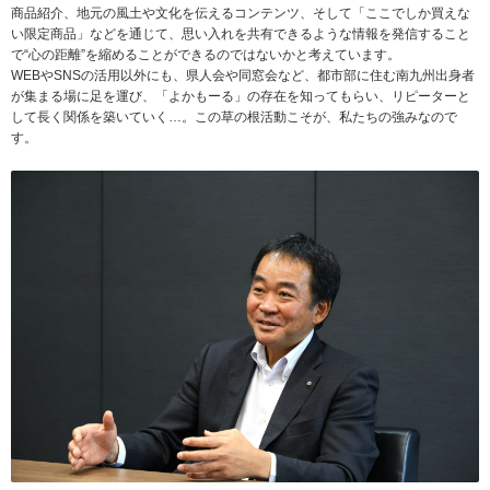
商品紹介、地元の風土や文化を伝えるコンテンツ、そして「ここでしか買えな
い限定商品」などを通じて、思い入れを共有できるような情報を発信すること
で“心の距離”を縮めることができるのではないかと考えています。
WEBやSNSの活用以外にも、県人会や同窓会など、都市部に住む南九州出身者
が集まる場に足を運び、「よかもーる」の存在を知ってもらい、リピーターと
して長く関係を築いていく…。この草の根活動こそが、私たちの強みなので
す。