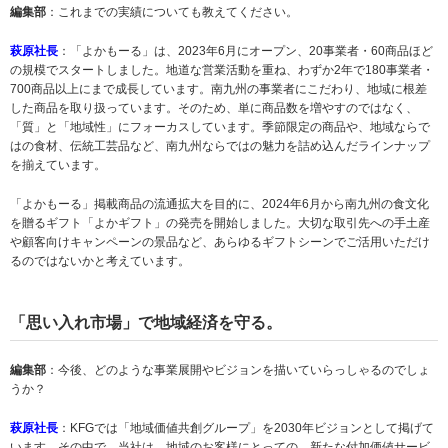
編集部
：これまでの実績についても教えてください。
萩原社長
：「よかもーる」は、2023年6月にオープン、20事業者・60商品ほど
の規模でスタートしました。地道な営業活動を重ね、わずか2年で180事業者・
700商品以上にまで成長しています。南九州の事業者にこだわり、地域に根差
した商品を取り扱っています。そのため、単に商品数を増やすのではなく、
「質」と「地域性」にフォーカスしています。季節限定の商品や、地域ならで
はの食材、伝統工芸品など、南九州ならではの魅力を詰め込んだラインナップ
を揃えています。
「よかもーる」掲載商品の流通拡大を目的に、2024年6月から南九州の食文化
を贈るギフト「よかギフト」の発売を開始しました。大切な取引先への手土産
や顧客向けキャンペーンの景品など、あらゆるギフトシーンでご活用いただけ
るのではないかと考えています。
「思い入れ市場」で地域経済を守る。
編集部
：今後、どのような事業展開やビジョンを描いていらっしゃるのでしょ
うか？
萩原社長
：KFGでは「地域価値共創グループ」を2030年ビジョンとして掲げて
います。その中で、当社は、地域のお客様にとっての、新たな付加価値サービ