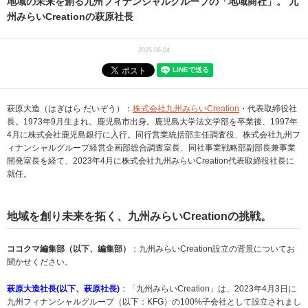
地域の未来を創る九州フィナンシャルグループの「地域商社」。 九
州みらいCreationの萩原社長
2025.06.04
萩原大造（はぎはら だいぞう）：
株式会社九州みらいCreation
・代表取締役社
長。1973年9月生まれ。鹿児島市出身。鹿児島大学法文学部を卒業後、1997年
4月に株式会社鹿児島銀行に入行。同行営業統括部主任調査役、株式会社九州フ
ィナンシャルグループ経営企画部総合調査室長、同社事業戦略部副部長兼事業
開発室長を経て、2023年4月に株式会社九州みらいCreation代表取締役社長に
就任。
地域を創り未来を拓く、九州みらいCreationの挑戦。
ココクマ編集部（以下、編集部）
：九州みらいCreation設立の背景についてお
聞かせください。
萩原大造社長(以下、萩原社長)
：「九州みらいCreation」は、2023年4月3日に
九州フィナンシャルグループ（以下：KFG）の100%子会社として設立されまし