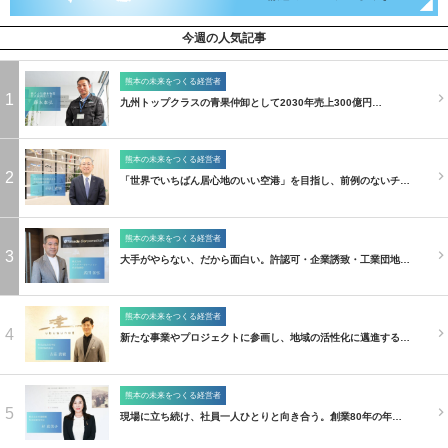
今週の人気記事
熊本の未来をつくる経営者
1
九州トップクラスの青果仲卸として2030年売上300億円…
熊本の未来をつくる経営者
2
「世界でいちばん居心地のいい空港」を目指し、前例のないチ…
熊本の未来をつくる経営者
3
大手がやらない、だから面白い。許認可・企業誘致・工業団地…
熊本の未来をつくる経営者
4
新たな事業やプロジェクトに参画し、地域の活性化に邁進する…
熊本の未来をつくる経営者
5
現場に立ち続け、社員一人ひとりと向き合う。創業80年の年…