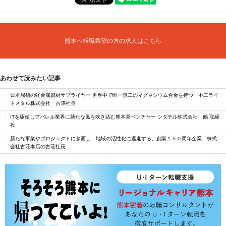
熊本へ転職希望の方の求人はこちら
あわせて読みたい記事
日本屈指の軽金属資材サプライヤー 世界中で唯一無二のマグネシウム合金を持つ 不二ライ
トメタル株式会社 古澤社長
ITを駆使しアパレル業界に新たな風を吹き込む熊本発ベンチャー シタテル株式会社 鶴 取締
役
新たな事業やプロジェクトに参画し、地域の活性化に邁進する、創業１５０周年企業、株式
会社古荘本店の古荘社長