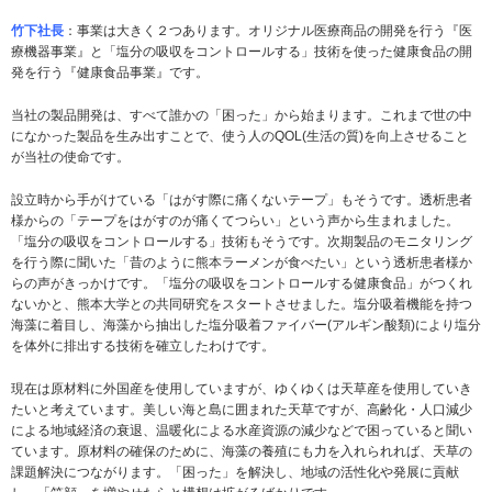
竹下社長
：事業は大きく２つあります。オリジナル医療商品の開発を行う『医
療機器事業』と「塩分の吸収をコントロールする」技術を使った健康食品の開
発を行う『健康食品事業』です。
当社の製品開発は、すべて誰かの「困った」から始まります。これまで世の中
になかった製品を生み出すことで、使う人のQOL(生活の質)を向上させること
が当社の使命です。
設立時から手がけている「はがす際に痛くないテープ」もそうです。透析患者
様からの「テープをはがすのが痛くてつらい」という声から生まれました。
「塩分の吸収をコントロールする」技術もそうです。次期製品のモニタリング
を行う際に聞いた「昔のように熊本ラーメンが食べたい」という透析患者様か
らの声がきっかけです。「塩分の吸収をコントロールする健康食品」がつくれ
ないかと、熊本大学との共同研究をスタートさせました。塩分吸着機能を持つ
海藻に着目し、海藻から抽出した塩分吸着ファイバー(アルギン酸類)により塩分
を体外に排出する技術を確立したわけです。
現在は原材料に外国産を使用していますが、ゆくゆくは天草産を使用していき
たいと考えています。美しい海と島に囲まれた天草ですが、高齢化・人口減少
による地域経済の衰退、温暖化による水産資源の減少などで困っていると聞い
ています。原材料の確保のために、海藻の養殖にも力を入れられれば、天草の
課題解決につながります。「困った」を解決し、地域の活性化や発展に貢献