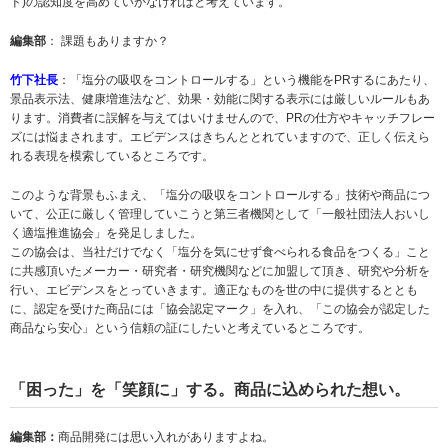
ド)の認知度を高めていかなければと考えています。
編集部
： 課題もありますか？
竹下社長
：「塩分の吸収をコントロールする」という機能をPRするにあたり、
景品表示法、健康増進法など、効果・効能に関する表示には厳しいルールもあ
ります。消費者に誤解を与えてはいけませんので、PRの仕方やキャッチフレー
ズには悩まされます。エビデンスはきちんととれていますので、正しく伝えら
れる表現を模索しているところです。
このような背景もふまえ、「塩分の吸収をコントロールする」技術や商品につ
いて、公正に厳しく管理していこうと第三者機関として「一般社団法人おいし
く適塩推進協会」を発足しました。
この協会は、当社だけでなく「塩分を気にせず食べられる食品をつくる」こと
に共感頂いたメーカー・研究者・研究機関などに加盟して頂き、研究や分析を
行い、エビデンスをとっていきます。適正なものを世の中に提供するととも
に、認定を受けた商品には「協会認定マーク」を入れ、「この協会が認定した
商品なら安心」という信頼の証にしたいと考えているところです。
「困った」を「笑顔に」する。商品に込められた想い。
編集部：
商品開発には思い入れがありますよね。