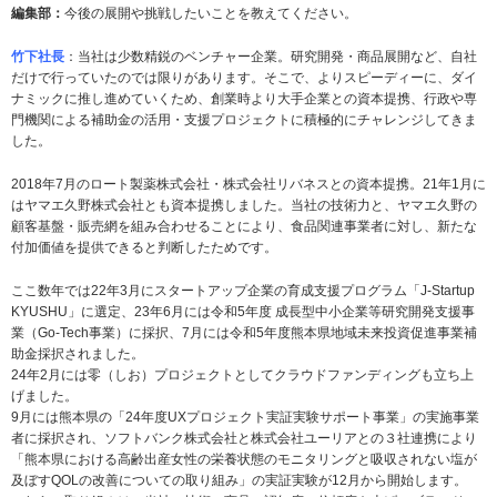
編集部：
今後の展開や挑戦したいことを教えてください。
竹下社長
：当社は少数精鋭のベンチャー企業。研究開発・商品展開など、自社
だけで行っていたのでは限りがあります。そこで、よりスピーディーに、ダイ
ナミックに推し進めていくため、創業時より大手企業との資本提携、行政や専
門機関による補助金の活用・支援プロジェクトに積極的にチャレンジしてきま
した。
2018年7月のロート製薬株式会社・株式会社リバネスとの資本提携。21年1月に
はヤマエ久野株式会社とも資本提携しました。当社の技術力と、ヤマエ久野の
顧客基盤・販売網を組み合わせることにより、食品関連事業者に対し、新たな
付加価値を提供できると判断したためです。
ここ数年では22年3月にスタートアップ企業の育成支援プログラム「J-Startup
KYUSHU」に選定、23年6月には令和5年度 成長型中小企業等研究開発支援事
業（Go-Tech事業）に採択、7月には令和5年度熊本県地域未来投資促進事業補
助金採択されました。
24年2月には零（しお）プロジェクトとしてクラウドファンディングも立ち上
げました。
9月には熊本県の「24年度UXプロジェクト実証実験サポート事業」の実施事業
者に採択され、ソフトバンク株式会社と株式会社ユーリアとの３社連携により
「熊本県における高齢出産女性の栄養状態のモニタリングと吸収されない塩が
及ぼすQOLの改善についての取り組み」の実証実験が12月から開始します。