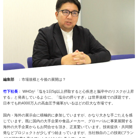
編集部
：市場規模と今後の展開は？
竹下社長
： WHOが「塩を1日5g以上摂取すると心疾患と脳卒中のリスクが上昇
する」と発表しているように、「塩分の摂りすぎ」は世界規模での課題です。
日本でも約4000万人の高血圧予備軍がいるほどの巨大な市場です。
国内・海外の展示会に積極的に参加していますが、かなり大きな手ごたえを感
じています。既に国内の大手企業や食品メーカー、グローバルに事業展開する
海外の大手企業からもお問合せを頂き、正直驚いています。技術提供・共同開
発などプロジェクトが少しずつ始まっていますが、当社独自のこの技術(ブラン