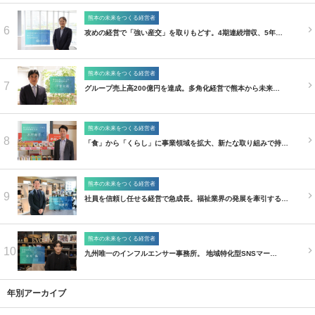
熊本の未来をつくる経営者
6
攻めの経営で「強い産交」を取りもどす。4期連続増収、5年…
熊本の未来をつくる経営者
7
グループ売上高200億円を達成。多角化経営で熊本から未来…
熊本の未来をつくる経営者
8
「食」から「くらし」に事業領域を拡大、新たな取り組みで持…
熊本の未来をつくる経営者
9
社員を信頼し任せる経営で急成長。福祉業界の発展を牽引する…
熊本の未来をつくる経営者
10
九州唯一のインフルエンサー事務所。 地域特化型SNSマー…
年別アーカイブ