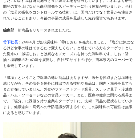
したこの新社屋は研究施設と食品製造工場を併設しています。これにより研究
開発の質を上げながら商品開発をスピーディーに行う体制が整いました。当社
の「塩分の吸収をコントロールする技術」は、国内だけでなく世界から注目さ
れていることもあり、今後の事業の成長を見越した先行投資でもあります。
編集部
：新商品もリリースされましたね。
竹下社長
：24年4月に塩味調味料「零(しお)」を発売しました。「塩分は気にな
るけど食事の味はできるだけ変えたくない」と感じている方をターゲットとし
た従来の「減塩しお」とは異なるメカニズムを持った調味料です。しお・醤
油・塩胡椒の3つの味を展開し、自社ECサイトのほか、熊本県内のスーパーで
も販売しています。
「減塩」ということで塩味の薄い商品はありますが、塩分を摂取または塩味を
感じながら、その塩分を体外に排出できる技術や商品は、国内・海外を見ても
まだ存在していません。外食やファーストフード業界、スナック菓子・冷凍食
品・ハム・ソーセージなどの食品メーカー。また、医療や健康に関わる業界ま
で、「塩分」に課題を持つ企業をターゲットに、技術・商品の提携をしていき
ます。健康志向・病気への予防意識が高まる中で、この調味料の可能性は無限
にあると感じています。