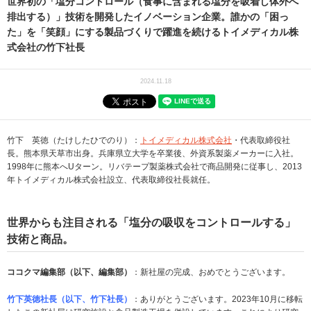
世界初の「塩分コントロール（食事に含まれる塩分を吸着し体外へ
排出する）」技術を開発したイノベーション企業。誰かの「困っ
た」を「笑顔」にする製品づくりで躍進を続けるトイメディカル株
式会社の竹下社長
2024.11.18
竹下 英徳（たけしたひでのり）：
トイメディカル株式会社
・代表取締役社
長。熊本県天草市出身。兵庫県立大学を卒業後、外資系製薬メーカーに入社。
1998年に熊本へUターン。リバテープ製薬株式会社で商品開発に従事し、2013
年トイメディカル株式会社設立、代表取締役社長就任。
世界からも注目される「塩分の吸収をコントロールする」
技術と商品。
ココクマ編集部（以下、編集部）
：新社屋の完成、おめでとうございます。
竹下英徳社長（以下、竹下社長）
：ありがとうございます。2023年10月に移転