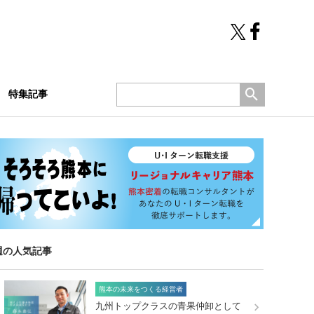
特集記事
週の人気記事
熊本の未来をつくる経営者
九州トップクラスの青果仲卸として