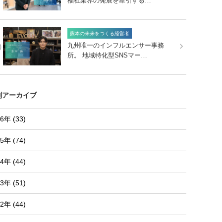
福祉業界の発展を牽引する…
熊本の未来をつくる経営者
0
九州唯一のインフルエンサー事務
所。 地域特化型SNSマー…
別アーカイブ
6年 (33)
5年 (74)
4年 (44)
3年 (51)
2年 (44)