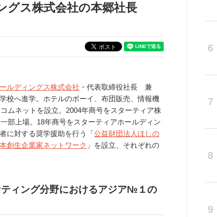
ングス株式会社の本郷社長
6
ールディングス株式会社
・代表取締役社長 兼
学校へ進学。ホテルのボーイ、布団販売、情報機
7
レコムネットを設立。2004年商号をスターティア株
証一部上場。18年商号をスターティアホールディン
者に対する奨学援助を⾏う「
公益財団法人ほしの
本創生企業家ネットワーク
」を設立、それぞれの
8
ケティング分野におけるアジア№１の
9