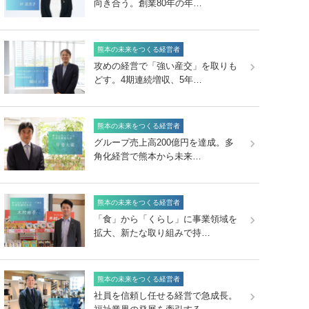
向き合う。創業80年の年…
熊本の未来をつくる経営者
攻めの経営で「強い産交」を取りも
どす。4期連続増収、5年…
熊本の未来をつくる経営者
グループ売上高200億円を達成。多
角化経営で熊本から未来…
熊本の未来をつくる経営者
「食」から「くらし」に事業領域を
拡大、新たな取り組みで持…
熊本の未来をつくる経営者
社員を信頼し任せる経営で急成長。