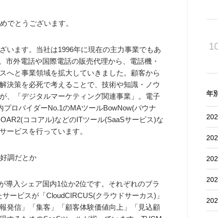
おめでとうございます。
1
ざいます。当社は1996年に現在の主力事業でもあ
た。市外電話や国際電話の販売代理から、電話機・
スへと事業領域を拡大していきました。顧客から
解決策を必死で考えることで、技術や知識・ノウ
年
が、「デジタルマーケティング関連事業」。電子
内プロバイダーNo.1のMAツールBowNow(バウナ
202
AR2(ココアル)などのITツール(SaaSサービス)な
サービスを行っています。
202
」が好調だとか
202
202
半が導入シェア国内1位か2位です。それぞれのブラ
ービスが「CloudCIRCUS(クラウドサーカス)」
202
報発信」「集客」「顧客体験価値向上」「見込顧