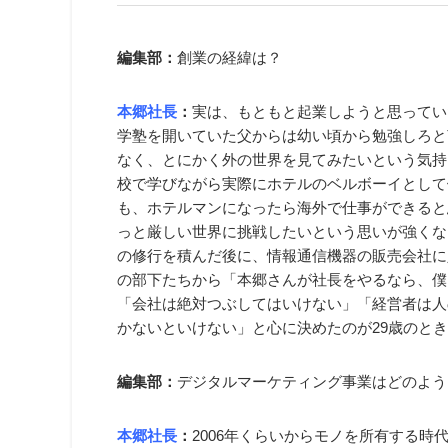
編集部：
創業の経緯は？
本郷社長
：
実は、もともと起業しようと思ってい
学塾を開いていた父からは幼い頃から勉強しろと
なく、とにかく外の世界を見てみたいという気持
校で学びながら実際にホテルのベルボーイとして
も、ホテルマンになったら海外で仕事ができると
っと厳しい世界に挑戦したいという思いが強くな
の修行を積んだ後に、情報通信機器の販売会社に
の部下たちから「本郷さんが社長をやるなら、僕
「会社は絶対つぶしてはいけない」「経営者は人
かないといけない」と心に決めたのが29歳のと
編集部：
デジタルマーケティング事業はどのよう
本郷社長
：
2006年くらいからモノを所有する時