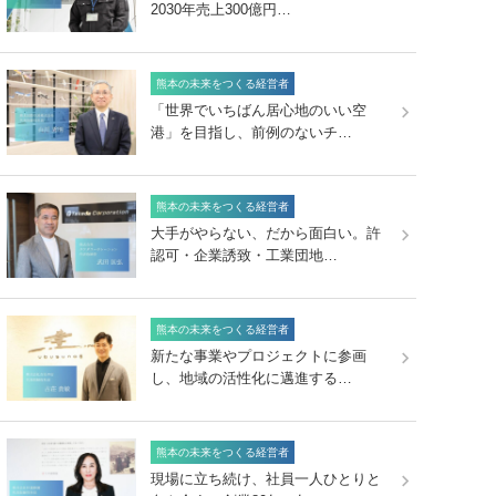
2030年売上300億円…
熊本の未来をつくる経営者
「世界でいちばん居心地のいい空
港」を目指し、前例のないチ…
熊本の未来をつくる経営者
大手がやらない、だから面白い。許
認可・企業誘致・工業団地…
熊本の未来をつくる経営者
新たな事業やプロジェクトに参画
し、地域の活性化に邁進する…
熊本の未来をつくる経営者
現場に立ち続け、社員一人ひとりと