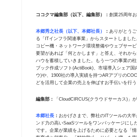
ココクマ編集部（以下、編集部）
：
創業25周年
本郷秀之社長（以下、本郷社長）
：
ありがとうご
る「ITインフラ関連事業」からスタートしまし
コピー機・ネットワーク環境整備やウェブサービ
要望があれば「何とかします」と答え、それから
ハウを蓄積していきました。もう一つの事業の柱
ブック作成ソフト(ActiBook)、市場導入シェア国
ウ)や、1900社の導⼊実績を持つARアプリのCOCO
どを活用して企業の売上を伸ばすお手伝いを行う
編集部：
「CloudCIRCUS(クラウドサーカス)
本郷社長
：
おかげさまで、弊社のITツールの大
ンド力の高いSaaSツールをワンパッケージにしたサ
です。企業が業績を上げるために必要となる「情