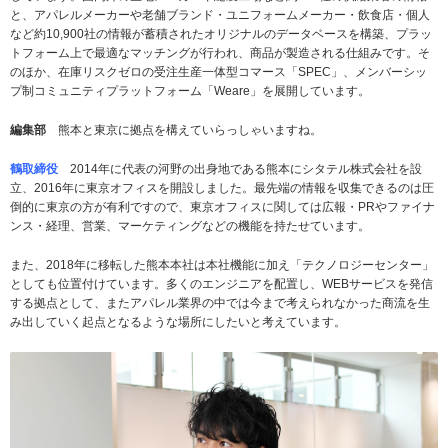
と、アパレルメーカーや老舗ブランド・ユニフォームメーカー・飲食店・個人
など約10,900社の情報が蓄積されたオリジナルのデータベースを構築、プラッ
トフォーム上で最適なマッチングが行われ、商品が製造される仕組みです。そ
のほか、在庫リスクゼロの受注生産一体型コマース「SPEC」、メンバーシッ
プ制コミュニティプラットフォーム「Weare」を展開しています。
編集部
熊本と東京に拠点を構えていらっしゃいますね。
鶴取締役
2014年に代表の河野の出身地である熊本にシタテル株式会社を設
立、2016年に東京オフィスを開設しました。最先端の情報を収集できるのは圧
倒的に東京の方が有利ですので、東京オフィスに関しては広報・PRやファイナ
ンス・経理、営業、マーケティングなどの機能を持たせています。
また、2018年に移転した熊本本社は本社機能に加え「テクノロジーセンター」
としても位置付けています。多くのエンジニアを配置し、WEBサービスを発信
する拠点として、またアパレル業界の中では今まで考えられなかった商流を生
み出していく起点となるような場所にしたいと考えています。