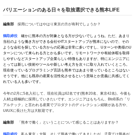
バリエーションのある日々を取捨選択できる熊本LIFE
編集部
採用についてはやはり東京の方が有利でしょうか？
鶴取締役
確かに熊本の方が対象となる方が少ないでしょうね。ただ、あまり
当社のような働き方ができる会社やITスタートアップが熊本にないので、その
ような会社を探している方からの応募は非常に多いですし、Uターンや奥様のU
ターンについて来られる方とかも多いです。リモートワークや有給休暇を取得
しやすいなどスタートアップ企業らしい特徴もありますが、特にエンジニアに
とっては新しい技術やツールや新しい考え方を次々に取り入れていくところ。
現在使っているプログラミング言語も熊本ではあまり使っているところはない
そうです。他にも既存の産業を活性化させるという意味とか意義に共感してく
れている人も多いです
。
今年の2月に5名入社して、現在社員は62名です(熊本20名、東京42名)。今後も
人材は積極的に採用していきたいです。エンジニアはもちろん、BtoB系の「リ
アルテック」と言われる産業でプロダクトのディレクション経験がある方や、
UI/UXに長けた方は大歓迎です。
編集部
「熊本で働く」ということについて感じることはありますか？
鶴取締役
私も東京・大阪、そして熊本で働いてきましたが、子育ては熊本が