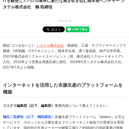
ITを駆使しアパレル業界に新たな風を吹き込む熊本発ベンチャー シ
タテル株式会社 鶴 取締役
2019.02.18
鶴征二(つるせいじ)：
シタテル株式会社
・取締役、工場・サプライヤーインフラ
構築、HR戦略・CSマネジメント。熊本市出身。濟々黌高校、神戸大学卒業。
2007年株式会社リクルートエージェント（現：株式会社リクルートキャリア）
入社。2015年より営業企画責任者に就任。2016年5月シタテル株式会社入社。
2017年7月より現職。
インターネットを活用した衣服生産のプラットフォームを
構築
ココクマ編集部（以下、編集部）
事業内容について教えてください。
鶴征二取締役（以下、鶴取締役）
衣服生産プラットフォーム「sitateru」が主な
サービスで、小ロットから大量生産までインターネット経由での受発注を実現
しています。国内外の生地メーカーや縫製工場など約660社の供給業者の情報