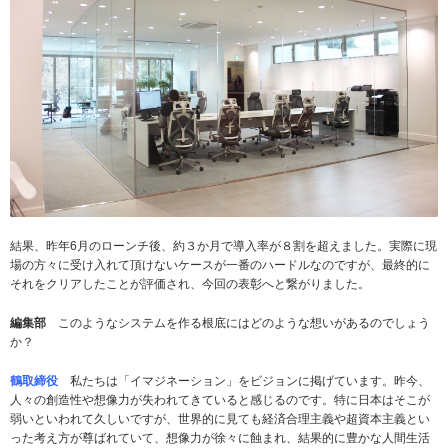
結果、昨年6月のローンチ後、約３か月で導入率が８割を超えました。実際に現
場の方々に受け入れて頂けないケースが一番のハードルなのですが、最終的に
それをクリアしたことが評価され、今回の表彰へと繋がりました。
編集部
このようなシステムを作る根底にはどのような想いがあるのでしょう
か？
鶴取締役
私たちは「イマジネーション」をビジョンに掲げています。昨今、
人々の創造性や想像力が失われてきていると感じるのです。特に日本はそこが
弱いといわれて久しいですが、世界的に見ても経済合理主義や超資本主義とい
った考え方が尊ばれていて、想像力が徐々に蝕まれ、結果的に豊かな人間生活