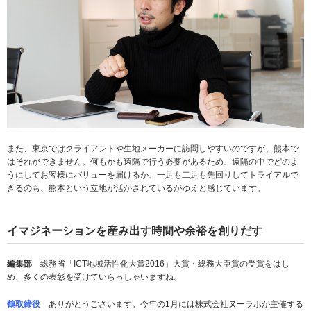
また、東京ではクライアントや生地メーカーに訪問しやすいのですが、熊本で
はそれができません。何もかも遠隔で行う必要があるため、遠隔の中でどのよ
うにしてお客様にバリューを届けるか、一足も二足も先回りしてトライアルで
きるのも、熊本という立地が活かされているがゆえと感じています。
イマジネーションを産み出す時間や余裕を創りだす
編集部
総務省「ICT地域活性化大賞2016」大賞・総務大臣賞の受賞をはじ
め、多くの表彰を受けていらっしゃいますね。
鶴取締役
ありがとうございます。今年の1月には株式会社ヌーラボが主催する