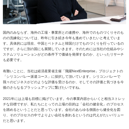
国内のみならず、海外の工場・事業所との連携や、海外でのものづくりそのも
のの洗練化については、昨年に引き続き今年も進めていきたいと考えていま
す。具体的には現在、中国とベトナムと韓国だけでものづくりを行っているの
ですが、さらに別の国にも展開していきます。そのためには当社の仕組みやシ
ステムソリューションがどの条件下で価値を発揮するのか、といったリサーチ
も必要です。
有難いことに、当社は経済産業省主催「飛躍NextEnterprise」プロジェクトの
「シリコンバレー派遣コース」に採択して頂いています。シリコンバレーで
我々のビジネスがどのような評価を受けるのか、そしてその評価と気づきを今
後のさらなるブラッシュアップに繋げたいですね。
2021年には上場も目標に掲げています。今の事業内容からいくと相当ストレッ
チな目標ですが、私たちにとっての上場の目的は「会社の健全化」のプロセス
を踏めるということだと思っています。会社のあらゆる側面から健全化を図
り、そのプロセスの中でよりよい会社を創れるというのは代えがたいバリュー
だと思います。