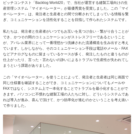
ピッチコンテスト「Backlog World20」で、当社が運営する縫製工場向けの生
産管理システム「マイオペレーター」が最優秀賞を受賞しました。この「マイ
オペレーター」は、発注者と生産者との間で分断されてしまっている情報を繋
ぎ、コミュニケーションを活性化することを目指して作られたシステムです。
私たちは、発注者と生産者がいつでもお互いを見つけ合い・繋がり合うことが
でき、かつその間のコミュニケーションがストレスフリーであるということ
が、アパレル業界にとって一番理想かつ洗練された流通構造を生み出すと考え
ています。しかしながら、そのコミュニケーション手段は電話やメール・FAX
などアナログなものに留まっているケースが多く、発注したものと違うものが
仕上がったり、言った・言わないの諍いによるトラブルで生産性が失われてし
まうという課題がありました。
この「マイオペレーター」を使うことによって、発注者と生産者は同じ画面で
同じ仕様書を確認することができ、コミュニケーションについてもメールや
FAXではなく、システム上で一本化することでトラブルを最小化することがで
きます。パソコンに不慣れな縫製工場の人たちに対し、どういうシステムであ
れば導入が進み、喜んで頂けて、かつ効率化が進むのかということを考え抜い
て作りました。