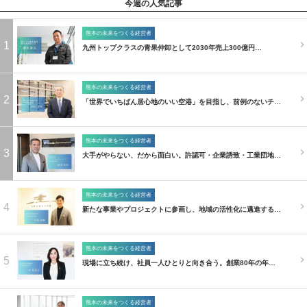
今週の人気記事
熊本の未来をつくる経営者
1
九州トップクラスの青果仲卸として2030年売上300億円…
熊本の未来をつくる経営者
2
「世界でいちばん居心地のいい空港」を目指し、前例のないチ…
熊本の未来をつくる経営者
3
大手がやらない、だから面白い。許認可・企業誘致・工業団地…
熊本の未来をつくる経営者
4
新たな事業やプロジェクトに参画し、地域の活性化に邁進する…
熊本の未来をつくる経営者
5
現場に立ち続け、社員一人ひとりと向き合う。創業80年の年…
熊本の未来をつくる経営者