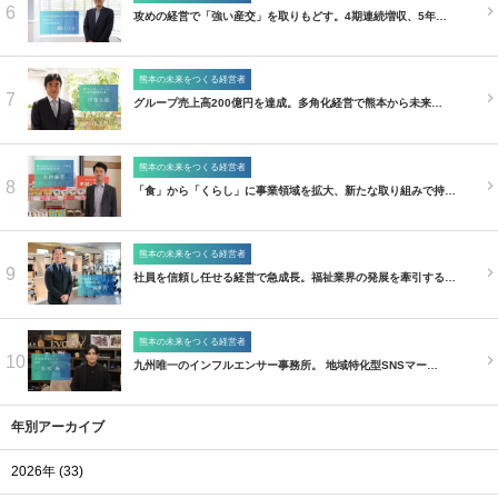
6
攻めの経営で「強い産交」を取りもどす。4期連続増収、5年…
熊本の未来をつくる経営者
7
グループ売上高200億円を達成。多角化経営で熊本から未来…
熊本の未来をつくる経営者
8
「食」から「くらし」に事業領域を拡大、新たな取り組みで持…
熊本の未来をつくる経営者
9
社員を信頼し任せる経営で急成長。福祉業界の発展を牽引する…
熊本の未来をつくる経営者
10
九州唯一のインフルエンサー事務所。 地域特化型SNSマー…
年別アーカイブ
2026年 (33)