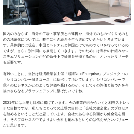
国内のみならず、海外の工場・事業所との連携や、海外でのものづくりそのも
のの洗練化については、昨年に引き続き今年も進めていきたいと考えていま
す。具体的には現在、中国とベトナムと韓国だけでものづくりを行っているの
ですが、さらに別の国にも展開していきます。そのためには当社の仕組みやシ
ステムソリューションがどの条件下で価値を発揮するのか、といったリサーチ
も必要です。
有難いことに、当社は経済産業省主催「飛躍NextEnterprise」プロジェクトの
「シリコンバレー派遣コース」に採択して頂いています。シリコンバレーで
我々のビジネスがどのような評価を受けるのか、そしてその評価と気づきを今
後のさらなるブラッシュアップに繋げたいですね。
2021年には上場も目標に掲げています。今の事業内容からいくと相当ストレッ
チな目標ですが、私たちにとっての上場の目的は「会社の健全化」のプロセス
を踏めるということだと思っています。会社のあらゆる側面から健全化を図
り、そのプロセスの中でよりよい会社を創れるというのは代えがたいバリュー
だと思います。