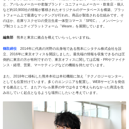
と、アパレルメーカーや老舗ブランド・ユニフォームメーカー・飲食店・個人
など約10,900社の情報が蓄積されたオリジナルのデータベースを構築、プラッ
トフォーム上で最適なマッチングが行われ、商品が製造される仕組みです。そ
のほか、在庫リスクゼロの受注生産一体型コマース「SPEC」、メンバーシッ
プ制コミュニティプラットフォーム「Weare」を展開しています。
編集部
熊本と東京に拠点を構えていらっしゃいますね。
鶴取締役
2014年に代表の河野の出身地である熊本にシタテル株式会社を設
立、2016年に東京オフィスを開設しました。最先端の情報を収集できるのは圧
倒的に東京の方が有利ですので、東京オフィスに関しては広報・PRやファイナ
ンス・経理、営業、マーケティングなどの機能を持たせています。
また、2018年に移転した熊本本社は本社機能に加え「テクノロジーセンター」
としても位置付けています。多くのエンジニアを配置し、WEBサービスを発信
する拠点として、またアパレル業界の中では今まで考えられなかった商流を生
み出していく起点となるような場所にしたいと考えています。