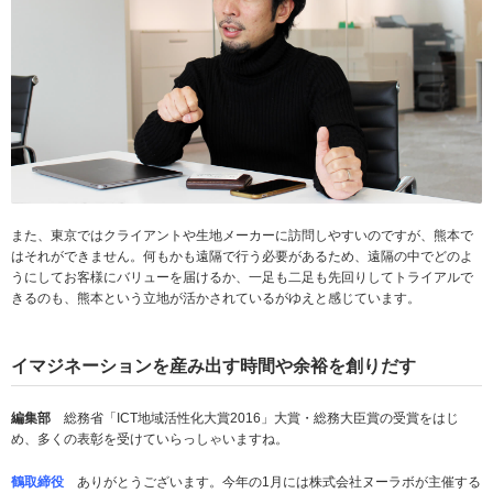
また、東京ではクライアントや生地メーカーに訪問しやすいのですが、熊本で
はそれができません。何もかも遠隔で行う必要があるため、遠隔の中でどのよ
うにしてお客様にバリューを届けるか、一足も二足も先回りしてトライアルで
きるのも、熊本という立地が活かされているがゆえと感じています。
イマジネーションを産み出す時間や余裕を創りだす
編集部
総務省「ICT地域活性化大賞2016」大賞・総務大臣賞の受賞をはじ
め、多くの表彰を受けていらっしゃいますね。
鶴取締役
ありがとうございます。今年の1月には株式会社ヌーラボが主催する