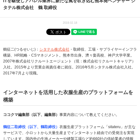
ITを駆使しアパレル業界に新たな風を吹き込む熊本発ベンチャー シ
タテル株式会社 鶴 取締役
2019.02.18
鶴征二(つるせいじ)：
シタテル株式会社
・取締役、工場・サプライヤーインフラ
構築、HR戦略・CSマネジメント。熊本市出身。濟々黌高校、神戸大学卒業。
2007年株式会社リクルートエージェント（現：株式会社リクルートキャリア）
入社。2015年より営業企画責任者に就任。2016年5月シタテル株式会社入社。
2017年7月より現職。
インターネットを活用した衣服生産のプラットフォームを
構築
ココクマ編集部（以下、編集部）
事業内容について教えてください。
鶴征二取締役（以下、鶴取締役）
衣服生産プラットフォーム「sitateru」が主な
サービスで、小ロットから大量生産までインターネット経由での受発注を実現
しています。国内外の生地メーカーや縫製工場など約660社の供給業者の情報