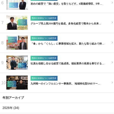
6
攻めの経営で「強い産交」を取りもどす。4期連続増収、5年…
熊本の未来をつくる経営者
7
グループ売上高200億円を達成。多角化経営で熊本から未来…
熊本の未来をつくる経営者
8
「食」から「くらし」に事業領域を拡大、新たな取り組みで持…
熊本の未来をつくる経営者
9
社員を信頼し任せる経営で急成長。福祉業界の発展を牽引する…
熊本の未来をつくる経営者
10
九州唯一のインフルエンサー事務所。 地域特化型SNSマー…
年別アーカイブ
2026年 (34)