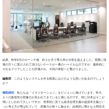
結果、昨年6月のローンチ後、約３か月で導入率が８割を超えました。実際に現
場の方々に受け入れて頂けないケースが一番のハードルなのですが、最終的に
それをクリアしたことが評価され、今回の表彰へと繋がりました。
編集部
このようなシステムを作る根底にはどのような想いがあるのでしょう
か？
鶴取締役
私たちは「イマジネーション」をビジョンに掲げています。昨今、
人々の創造性や想像力が失われてきていると感じるのです。特に日本はそこが
弱いといわれて久しいですが、世界的に見ても経済合理主義や超資本主義とい
った考え方が尊ばれていて、想像力が徐々に蝕まれ、結果的に豊かな人間生活