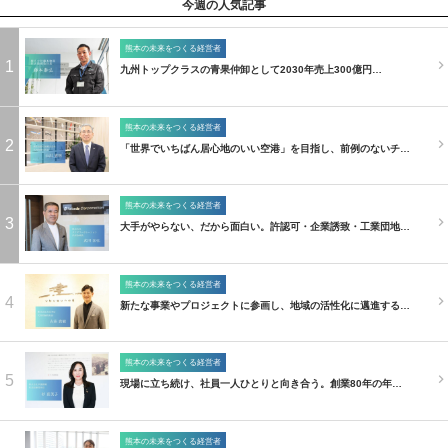
今週の人気記事
熊本の未来をつくる経営者
1
九州トップクラスの青果仲卸として2030年売上300億円…
熊本の未来をつくる経営者
2
「世界でいちばん居心地のいい空港」を目指し、前例のないチ…
熊本の未来をつくる経営者
3
大手がやらない、だから面白い。許認可・企業誘致・工業団地…
熊本の未来をつくる経営者
4
新たな事業やプロジェクトに参画し、地域の活性化に邁進する…
熊本の未来をつくる経営者
5
現場に立ち続け、社員一人ひとりと向き合う。創業80年の年…
熊本の未来をつくる経営者