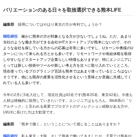
バリエーションのある日々を取捨選択できる熊本LIFE
編集部
採用についてはやはり東京の方が有利でしょうか？
鶴取締役
確かに熊本の方が対象となる方が少ないでしょうね。ただ、あまり
当社のような働き方ができる会社やITスタートアップが熊本にないので、その
ような会社を探している方からの応募は非常に多いですし、Uターンや奥様のU
ターンについて来られる方とかも多いです。リモートワークや有給休暇を取得
しやすいなどスタートアップ企業らしい特徴もありますが、特にエンジニアに
とっては新しい技術やツールや新しい考え方を次々に取り入れていくところ。
現在使っているプログラミング言語も熊本ではあまり使っているところはない
そうです。他にも既存の産業を活性化させるという意味とか意義に共感してく
れている人も多いです
。
今年の2月に5名入社して、現在社員は62名です(熊本20名、東京42名)。今後も
人材は積極的に採用していきたいです。エンジニアはもちろん、BtoB系の「リ
アルテック」と言われる産業でプロダクトのディレクション経験がある方や、
UI/UXに長けた方は大歓迎です。
編集部
「熊本で働く」ということについて感じることはありますか？
鶴取締役
私も東京・大阪、そして熊本で働いてきましたが、子育ては熊本が