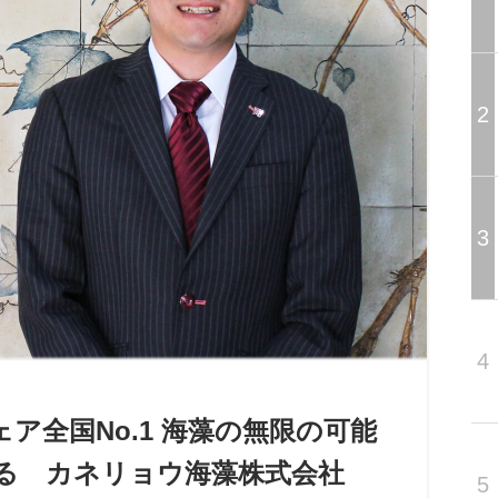
2
3
4
ア全国No.1 海藻の無限の可能
する カネリョウ海藻株式会社
5