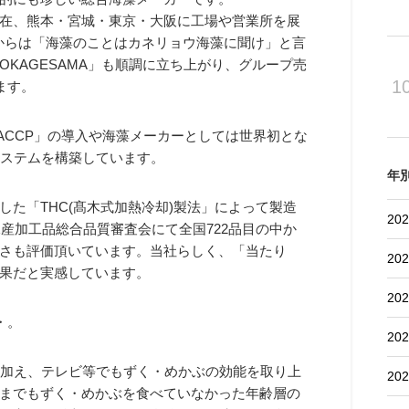
在、熊本・宮城・東京・大阪に工場や営業所を展
様からは「海藻のことはカネリョウ海藻に聞け」と言
KAGESAMA」も順調に立ち上がり、グループ売
1
ます。
ACCP」の導入や海藻メーカーとしては世界初とな
システムを構築しています。
年
た「THC(髙木式加熱冷却)製法」によって製造
202
水産加工品総合品質審査会にて全国722品目の中か
さも評価頂いています。当社らしく、「当たり
202
果だと実感しています。
202
・。
202
加え、テレビ等でもずく・めかぶの効能を取り上
202
までもずく・めかぶを食べていなかった年齢層の