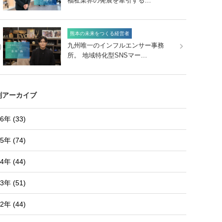
福祉業界の発展を牽引する…
熊本の未来をつくる経営者
0
九州唯一のインフルエンサー事務
所。 地域特化型SNSマー…
別アーカイブ
6年 (33)
5年 (74)
4年 (44)
3年 (51)
2年 (44)