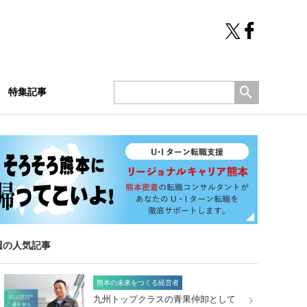
特集記事
週の人気記事
熊本の未来をつくる経営者
九州トップクラスの青果仲卸として