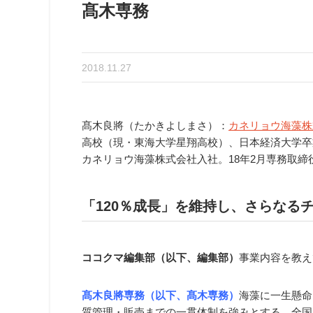
髙木専務
2018.11.27
髙木良將（たかきよしまさ）：
カネリョウ海藻株
高校（現・東海大学星翔高校）、日本経済大学卒業
カネリョウ海藻株式会社入社。18年2月専務取締
「120％成長」を維持し、さらなる
ココクマ編集部（以下、編集部）
事業内容を教え
髙木良將専務（以下、髙木専務）
海藻に一生懸命
質管理・販売までの一貫体制を強みとする、全国