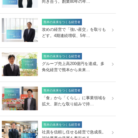
向き合う。創業80年の年…
熊本の未来をつくる経営者
攻めの経営で「強い産交」を取りも
どす。4期連続増収、5年…
熊本の未来をつくる経営者
グループ売上高200億円を達成。多
角化経営で熊本から未来…
熊本の未来をつくる経営者
「食」から「くらし」に事業領域を
拡大、新たな取り組みで持…
熊本の未来をつくる経営者
社員を信頼し任せる経営で急成長。