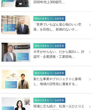
2030年売上300億円…
熊本の未来をつくる経営者
「世界でいちばん居心地のいい空
港」を目指し、前例のないチ…
熊本の未来をつくる経営者
大手がやらない、だから面白い。許
認可・企業誘致・工業団地…
熊本の未来をつくる経営者
新たな事業やプロジェクトに参画
し、地域の活性化に邁進する…
熊本の未来をつくる経営者
現場に立ち続け、社員一人ひとりと