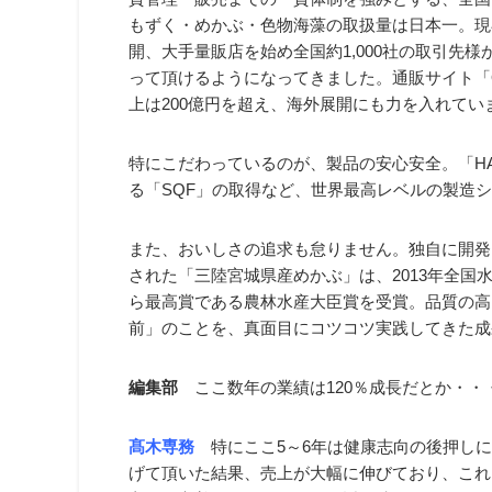
もずく・めかぶ・色物海藻の取扱量は日本一。現
開、大手量販店を始め全国約1,000社の取引先
って頂けるようになってきました。通販サイト「O
上は200億円を超え、海外展開にも力を入れてい
特にこだわっているのが、製品の安心安全。「H
る「SQF」の取得など、世界最高レベルの製造
また、おいしさの追求も怠りません。独自に開発し
された「三陸宮城県産めかぶ」は、2013年全国
ら最高賞である農林水産大臣賞を受賞。品質の高
前」のことを、真面目にコツコツ実践してきた成
編集部
ここ数年の業績は120％成長だとか・・
髙木専務
特にここ5～6年は健康志向の後押しに
げて頂いた結果、売上が大幅に伸びており、これ