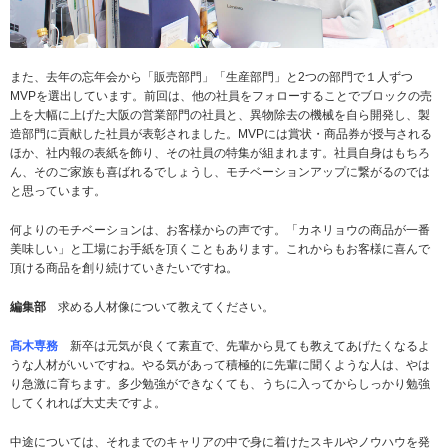
また、去年の忘年会から「販売部門」「生産部門」と2つの部門で１人ずつ
MVPを選出しています。前回は、他の社員をフォローすることでブロックの売
上を大幅に上げた大阪の営業部門の社員と、異物除去の機械を自ら開発し、製
造部門に貢献した社員が表彰されました。MVPには賞状・商品券が授与される
ほか、社内報の表紙を飾り、その社員の特集が組まれます。社員自身はもちろ
ん、そのご家族も喜ばれるでしょうし、モチベーションアップに繋がるのでは
と思っています。
何よりのモチベーションは、お客様からの声です。「カネリョウの商品が一番
美味しい」と工場にお手紙を頂くこともあります。これからもお客様に喜んで
頂ける商品を創り続けていきたいですね。
編集部
求める人材像について教えてください。
髙木専務
新卒は元気が良くて素直で、先輩から見ても教えてあげたくなるよ
うな人材がいいですね。やる気があって積極的に先輩に聞くような人は、やは
り急激に育ちます。多少勉強ができなくても、うちに入ってからしっかり勉強
してくれれば大丈夫ですよ。
中途については、それまでのキャリアの中で身に着けたスキルやノウハウを発