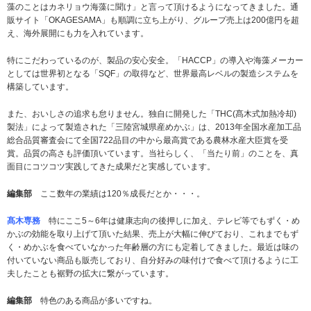
藻のことはカネリョウ海藻に聞け」と言って頂けるようになってきました。通
販サイト「OKAGESAMA」も順調に立ち上がり、グループ売上は200億円を超
え、海外展開にも力を入れています。
特にこだわっているのが、製品の安心安全。「HACCP」の導入や海藻メーカー
としては世界初となる「SQF」の取得など、世界最高レベルの製造システムを
構築しています。
また、おいしさの追求も怠りません。独自に開発した「THC(髙木式加熱冷却)
製法」によって製造された「三陸宮城県産めかぶ」は、2013年全国水産加工品
総合品質審査会にて全国722品目の中から最高賞である農林水産大臣賞を受
賞。品質の高さも評価頂いています。当社らしく、「当たり前」のことを、真
面目にコツコツ実践してきた成果だと実感しています。
編集部
ここ数年の業績は120％成長だとか・・・。
髙木専務
特にここ5～6年は健康志向の後押しに加え、テレビ等でもずく・め
かぶの効能を取り上げて頂いた結果、売上が大幅に伸びており、これまでもず
く・めかぶを食べていなかった年齢層の方にも定着してきました。最近は味の
付いていない商品も販売しており、自分好みの味付けで食べて頂けるように工
夫したことも裾野の拡大に繋がっています。
編集部
特色のある商品が多いですね。