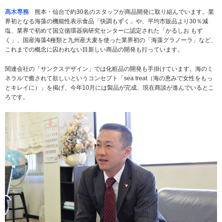
髙木専務
熊本・仙台で約30名のスタッフが商品開発に取り組んでいます。業
界初となる海藻の機能性表示食品「快調もずく」や、平均市販品より30％減
塩、業界で初めて国立循環器病研究センターに認定された「かるしお もず
く」、国産海藻4種類と九州産大麦を使った業界初の「海藻グラノーラ」など、
これまでの概念に囚われない目新しい商品の開発も行っています。
関連会社の「サンクスデザイン」では化粧品の開発も手掛けています。海のミ
ネラルで癒されて欲しいというコンセプト「sea treat（海の恵みで女性をもっ
とキレイに）」を掲げ、今年10月には製品が完成、現在商談が進んでいるとこ
ろです。