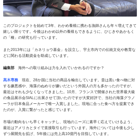
このプロジェクトを始めて3年、わかめ養殖に携わる漁師さんも年々増えてきて
嬉しい限りです。今後はわかめ以外の養殖もできるように、ひじきやあかもく
の「種」の研究も行っています。
また2013年には「カネリョウ基金」を設立し、宇土市内での伝統文化や教育な
どに関わる活動資金を助成しています。
編集部
海外への取り組みは力を入れていかれるのですか？
髙木専務
現在、28か国に当社の商品を輸出しています。昔は黒い食べ物に対
する嫌悪感や、海藻のぬめりが嫌いだという外国人の方も多かったのですが、
最近はそれも少なくなってきました。10月、フランスで開催された世界最大級
の食品展示会SIALに出展させて頂いたのですが大変好評で、当社の海藻グラノ
ーラが日本食品メーカーで唯一入賞しました。現地に合った食べ方を提案でき
たのが、入賞に繋がったと感じています。
市場の動向をいち早くキャッチし、現地のニーズに素早く応えていけるよう、
最近はアメリカとタイで直接取引も行っています。海外については今後も少し
ずつ展開先を拡げ、5年後には売上高10億円を目指しています。