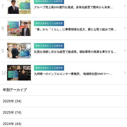
熊本の未来をつくる経営者
7
グループ売上高200億円を達成。多角化経営で熊本から未来…
熊本の未来をつくる経営者
8
「食」から「くらし」に事業領域を拡大、新たな取り組みで持…
熊本の未来をつくる経営者
9
社員を信頼し任せる経営で急成長。福祉業界の発展を牽引する…
熊本の未来をつくる経営者
10
九州唯一のインフルエンサー事務所。 地域特化型SNSマー…
年別アーカイブ
2026年 (34)
2025年 (74)
2024年 (44)