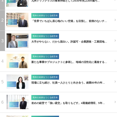
九州トップクラスの青果仲卸として2030年売上300億円…
熊本の未来をつくる経営者
2
「世界でいちばん居心地のいい空港」を目指し、前例のないチ…
熊本の未来をつくる経営者
3
大手がやらない、だから面白い。許認可・企業誘致・工業団地…
熊本の未来をつくる経営者
4
新たな事業やプロジェクトに参画し、地域の活性化に邁進する…
熊本の未来をつくる経営者
5
現場に立ち続け、社員一人ひとりと向き合う。創業80年の年…
熊本の未来をつくる経営者
6
攻めの経営で「強い産交」を取りもどす。4期連続増収、5年…