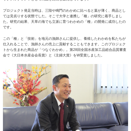
プロジェクト発足当時は、三陸や鳴門のわかめに比べると葉が薄く、商品とし
ては見劣りする状態でした。そこで大学と連携し「種」の研究に着手しまし
た。研究の結果、天草の海でも立派に育つわかめの「種」の開発に成功したの
です。
この「種」と「技術」を地元の漁師さんに提供し、養殖したわかめを私たちが
仕入れることで、漁師さんの売上に貢献することもできます。このプロジェク
トから生まれた商品が「つなぐわかめ」。第28回全国水産加工品総合品質審査
会で《大日本水産会会長賞》と《主婦大賞》をW受賞しました。