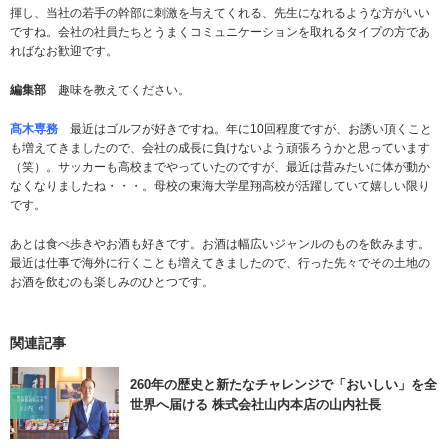
揮し、当社の若手の幹部に刺激を与えてくれる、先生になれるような方がいい
ですね。会社の社員たちとうまくコミュニケーションを取れるタイプの方であ
ればなお歓迎です。
編集部
趣味を教えてください。
髙木専務
最近はゴルフが好きですね。年に10回程度ですが、お誘い頂くこと
も増えてきましたので、会社の成長に負けないよう頑張ろうかと思っています
（笑）。サッカーも高校までやっていたのですが、最近は昔みたいに体が動か
なくなりましたね・・・。母校の東海大学星翔高校が活躍していて嬉しい限り
です。
あとは食べ歩きやお酒も好きです。お酒は幅広いジャンルのものを飲みます。
最近は仕事で海外に行くことも増えてきましたので、行った先々でその土地の
お酒を飲むのも楽しみのひとつです。
関連記事
260年の歴史と新たなチャレンジで「おいしい」を全
世界へ届ける 株式会社山内本店の山内社長