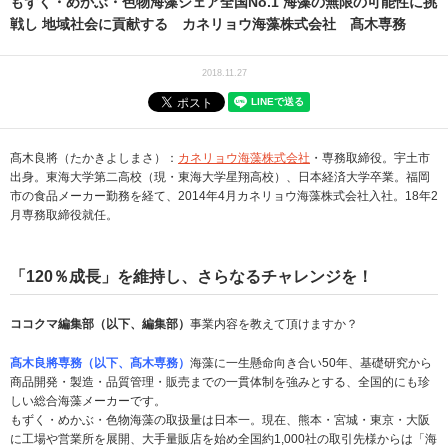
もずく・めかぶ・色物海藻シェア全国No.1 海藻の無限の可能性に挑
戦し 地域社会に貢献する カネリョウ海藻株式会社 髙木専務
2018.11.27
髙木良將（たかきよしまさ）：
カネリョウ海藻株式会社
・専務取締役。宇土市
出身。東海大学第二高校（現・東海大学星翔高校）、日本経済大学卒業。福岡
市の食品メーカー勤務を経て、2014年4月カネリョウ海藻株式会社入社。18年2
月専務取締役就任。
「120％成長」を維持し、さらなるチャレンジを！
ココクマ編集部（以下、編集部）
事業内容を教えて頂けますか？
髙木良將専務（以下、髙木専務）
海藻に一生懸命向き合い50年、基礎研究から
商品開発・製造・品質管理・販売までの一貫体制を強みとする、全国的にも珍
しい総合海藻メーカーです。
もずく・めかぶ・色物海藻の取扱量は日本一。現在、熊本・宮城・東京・大阪
に工場や営業所を展開、大手量販店を始め全国約1,000社の取引先様からは「海