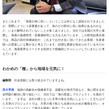
またこれまで、「海藻が体に良い」ということは何となく認知されてきました
が、実際にどういう栄養素があって、体のどの部分に良い効果があるのかな
ど、いまだ解明されていないことが多くありました。当社では全国の大学と連
携し、海藻の基礎研究・栄養価研究にも力を入れています。この研究結果次第
では、商品の高付加価値化や、これまでお付き合い頂いてきたお客様・生産者
様への恩返しにも繋がると考えています。好調な業績を収められている今だか
らこそ、海藻業界をリードする気持ちで積極的にチャレンジしていきたいと考
えています。
わかめの「種」から地域を元気に！
編集部
社会貢献にも取り組まれていますよね。
髙木専務
漁師の高齢化や後継者不足、温暖化や海洋汚染など、海に関する社
会問題の解決に取り組むべく、当社では「海の恩返しプロジェクト」を進めて
います。「まずは、会社の礎となった天草の海を元気にしよう！」と立ち上げ
た天草のプロジェクトでは、天草の海で私たち自身がわかめの養殖を行い、オ
リジナルブランドとして商品を開発し販売しています。