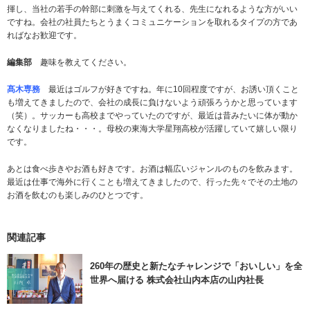
揮し、当社の若手の幹部に刺激を与えてくれる、先生になれるような方がいい
ですね。会社の社員たちとうまくコミュニケーションを取れるタイプの方であ
ればなお歓迎です。
編集部
趣味を教えてください。
髙木専務
最近はゴルフが好きですね。年に10回程度ですが、お誘い頂くこと
も増えてきましたので、会社の成長に負けないよう頑張ろうかと思っています
（笑）。サッカーも高校までやっていたのですが、最近は昔みたいに体が動か
なくなりましたね・・・。母校の東海大学星翔高校が活躍していて嬉しい限り
です。
あとは食べ歩きやお酒も好きです。お酒は幅広いジャンルのものを飲みます。
最近は仕事で海外に行くことも増えてきましたので、行った先々でその土地の
お酒を飲むのも楽しみのひとつです。
関連記事
260年の歴史と新たなチャレンジで「おいしい」を全
世界へ届ける 株式会社山内本店の山内社長