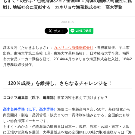
もずく・めかぶ・色物海藻シェア全国No.1 海藻の無限の可能性に挑
戦し 地域社会に貢献する カネリョウ海藻株式会社 髙木専務
2018.11.27
髙木良將（たかきよしまさ）：
カネリョウ海藻株式会社
・専務取締役。宇土市
出身。東海大学第二高校（現・東海大学星翔高校）、日本経済大学卒業。福岡
市の食品メーカー勤務を経て、2014年4月カネリョウ海藻株式会社入社。18年2
月専務取締役就任。
「120％成長」を維持し、さらなるチャレンジを！
ココクマ編集部（以下、編集部）
事業内容を教えて頂けますか？
髙木良將専務（以下、髙木専務）
海藻に一生懸命向き合い50年、基礎研究から
商品開発・製造・品質管理・販売までの一貫体制を強みとする、全国的にも珍
しい総合海藻メーカーです。
もずく・めかぶ・色物海藻の取扱量は日本一。現在、熊本・宮城・東京・大阪
に工場や営業所を展開、大手量販店を始め全国約1,000社の取引先様からは「海