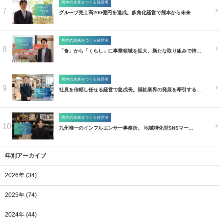
熊本の未来をつくる経営者
7
グループ売上高200億円を達成。多角化経営で熊本から未来…
熊本の未来をつくる経営者
8
「食」から「くらし」に事業領域を拡大、新たな取り組みで持…
熊本の未来をつくる経営者
9
社員を信頼し任せる経営で急成長。福祉業界の発展を牽引する…
熊本の未来をつくる経営者
10
九州唯一のインフルエンサー事務所。 地域特化型SNSマー…
年別アーカイブ
2026年 (34)
2025年 (74)
2024年 (44)