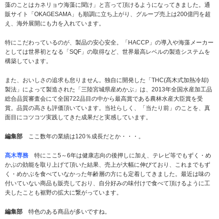
藻のことはカネリョウ海藻に聞け」と言って頂けるようになってきました。通
販サイト「OKAGESAMA」も順調に立ち上がり、グループ売上は200億円を超
え、海外展開にも力を入れています。
特にこだわっているのが、製品の安心安全。「HACCP」の導入や海藻メーカー
としては世界初となる「SQF」の取得など、世界最高レベルの製造システムを
構築しています。
また、おいしさの追求も怠りません。独自に開発した「THC(髙木式加熱冷却)
製法」によって製造された「三陸宮城県産めかぶ」は、2013年全国水産加工品
総合品質審査会にて全国722品目の中から最高賞である農林水産大臣賞を受
賞。品質の高さも評価頂いています。当社らしく、「当たり前」のことを、真
面目にコツコツ実践してきた成果だと実感しています。
編集部
ここ数年の業績は120％成長だとか・・・。
髙木専務
特にここ5～6年は健康志向の後押しに加え、テレビ等でもずく・め
かぶの効能を取り上げて頂いた結果、売上が大幅に伸びており、これまでもず
く・めかぶを食べていなかった年齢層の方にも定着してきました。最近は味の
付いていない商品も販売しており、自分好みの味付けで食べて頂けるように工
夫したことも裾野の拡大に繋がっています。
編集部
特色のある商品が多いですね。