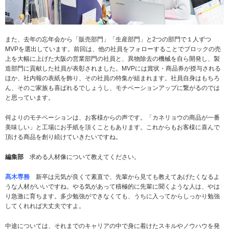
また、去年の忘年会から「販売部門」「生産部門」と2つの部門で１人ずつ
MVPを選出しています。前回は、他の社員をフォローすることでブロックの売
上を大幅に上げた大阪の営業部門の社員と、異物除去の機械を自ら開発し、製
造部門に貢献した社員が表彰されました。MVPには賞状・商品券が授与される
ほか、社内報の表紙を飾り、その社員の特集が組まれます。社員自身はもちろ
ん、そのご家族も喜ばれるでしょうし、モチベーションアップに繋がるのでは
と思っています。
何よりのモチベーションは、お客様からの声です。「カネリョウの商品が一番
美味しい」と工場にお手紙を頂くこともあります。これからもお客様に喜んで
頂ける商品を創り続けていきたいですね。
編集部
求める人材像について教えてください。
髙木専務
新卒は元気が良くて素直で、先輩から見ても教えてあげたくなるよ
うな人材がいいですね。やる気があって積極的に先輩に聞くような人は、やは
り急激に育ちます。多少勉強ができなくても、うちに入ってからしっかり勉強
してくれれば大丈夫ですよ。
中途については、それまでのキャリアの中で身に着けたスキルやノウハウを発