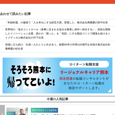
あわせて読みたい記事
「利他利還」の徹底で「人を幸せにする経営大賞」受賞した、株式会社興農園の田中社長
世界初の「塩分コントロール（食事に含まれる塩分を吸着し体外へ排出する）」技術を開発
したイノベーション企業。誰かの「困った」を「笑顔」にする製品づくりで躍進を続けるト
イメディカル株式会社の竹下社長
現場に立ち続け、社員一人ひとりと向き合う。創業80年の年商100億円を目指す株式会社杉
養蜂園の杉社長
今週の人気記事
熊本の未来をつくる経営者
1