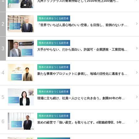
九州トップクラスの青果仲卸として2030年売上300億円…
熊本の未来をつくる経営者
2
「世界でいちばん居心地のいい空港」を目指し、前例のないチ…
熊本の未来をつくる経営者
3
大手がやらない、だから面白い。許認可・企業誘致・工業団地…
熊本の未来をつくる経営者
4
新たな事業やプロジェクトに参画し、地域の活性化に邁進する…
熊本の未来をつくる経営者
5
現場に立ち続け、社員一人ひとりと向き合う。創業80年の年…
熊本の未来をつくる経営者
6
攻めの経営で「強い産交」を取りもどす。4期連続増収、5年…