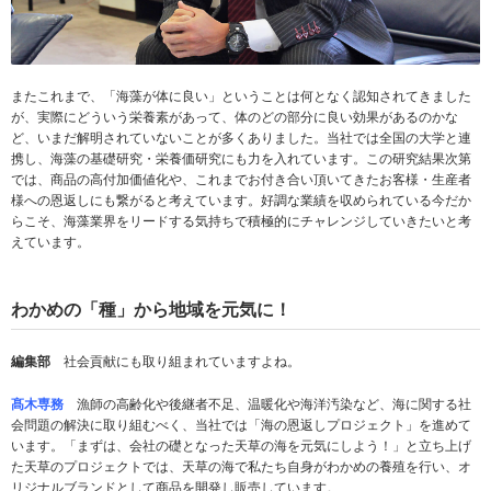
またこれまで、「海藻が体に良い」ということは何となく認知されてきました
が、実際にどういう栄養素があって、体のどの部分に良い効果があるのかな
ど、いまだ解明されていないことが多くありました。当社では全国の大学と連
携し、海藻の基礎研究・栄養価研究にも力を入れています。この研究結果次第
では、商品の高付加価値化や、これまでお付き合い頂いてきたお客様・生産者
様への恩返しにも繋がると考えています。好調な業績を収められている今だか
らこそ、海藻業界をリードする気持ちで積極的にチャレンジしていきたいと考
えています。
わかめの「種」から地域を元気に！
編集部
社会貢献にも取り組まれていますよね。
髙木専務
漁師の高齢化や後継者不足、温暖化や海洋汚染など、海に関する社
会問題の解決に取り組むべく、当社では「海の恩返しプロジェクト」を進めて
います。「まずは、会社の礎となった天草の海を元気にしよう！」と立ち上げ
た天草のプロジェクトでは、天草の海で私たち自身がわかめの養殖を行い、オ
リジナルブランドとして商品を開発し販売しています。