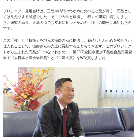
プロジェクト発足当時は、三陸や鳴門のわかめに比べると葉が薄く、商品とし
ては見劣りする状態でした。そこで大学と連携し「種」の研究に着手しまし
た。研究の結果、天草の海でも立派に育つわかめの「種」の開発に成功したの
です。
この「種」と「技術」を地元の漁師さんに提供し、養殖したわかめを私たちが
仕入れることで、漁師さんの売上に貢献することもできます。このプロジェク
トから生まれた商品が「つなぐわかめ」。第28回全国水産加工品総合品質審査
会で《大日本水産会会長賞》と《主婦大賞》をW受賞しました。