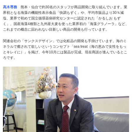
髙木専務
熊本・仙台で約30名のスタッフが商品開発に取り組んでいます。業
界初となる海藻の機能性表示食品「快調もずく」や、平均市販品より30％減
塩、業界で初めて国立循環器病研究センターに認定された「かるしお もず
く」、国産海藻4種類と九州産大麦を使った業界初の「海藻グラノーラ」など、
これまでの概念に囚われない目新しい商品の開発も行っています。
関連会社の「サンクスデザイン」では化粧品の開発も手掛けています。海のミ
ネラルで癒されて欲しいというコンセプト「sea treat（海の恵みで女性をもっ
とキレイに）」を掲げ、今年10月には製品が完成、現在商談が進んでいるとこ
ろです。