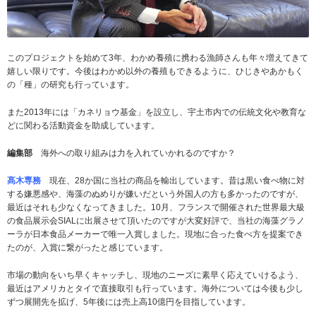
このプロジェクトを始めて3年、わかめ養殖に携わる漁師さんも年々増えてきて
嬉しい限りです。今後はわかめ以外の養殖もできるように、ひじきやあかもく
の「種」の研究も行っています。
また2013年には「カネリョウ基金」を設立し、宇土市内での伝統文化や教育な
どに関わる活動資金を助成しています。
編集部
海外への取り組みは力を入れていかれるのですか？
髙木専務
現在、28か国に当社の商品を輸出しています。昔は黒い食べ物に対
する嫌悪感や、海藻のぬめりが嫌いだという外国人の方も多かったのですが、
最近はそれも少なくなってきました。10月、フランスで開催された世界最大級
の食品展示会SIALに出展させて頂いたのですが大変好評で、当社の海藻グラノ
ーラが日本食品メーカーで唯一入賞しました。現地に合った食べ方を提案でき
たのが、入賞に繋がったと感じています。
市場の動向をいち早くキャッチし、現地のニーズに素早く応えていけるよう、
最近はアメリカとタイで直接取引も行っています。海外については今後も少し
ずつ展開先を拡げ、5年後には売上高10億円を目指しています。