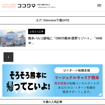
熊本の熱量を届ける
これからのキャリアマガジン
タグ:
Shinsekai下通GATE
お役立ち記事
熊本パルコ跡地に「OMO5熊本/星野リゾート」「HAB
＠…
1
今週の人気記事