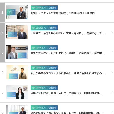
熊本の未来をつくる経営者
1
九州トップクラスの青果仲卸として2030年売上300億円…
熊本の未来をつくる経営者
2
「世界でいちばん居心地のいい空港」を目指し、前例のないチ…
熊本の未来をつくる経営者
3
大手がやらない、だから面白い。許認可・企業誘致・工業団地…
熊本の未来をつくる経営者
4
新たな事業やプロジェクトに参画し、地域の活性化に邁進する…
熊本の未来をつくる経営者
5
現場に立ち続け、社員一人ひとりと向き合う。創業80年の年…
熊本の未来をつくる経営者
6
攻めの経営で「強い産交」を取りもどす。4期連続増収、5年…