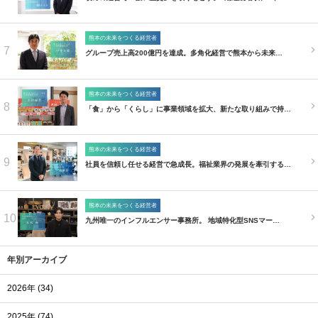
熊本の未来をつくる経営者
7
グループ売上高200億円を達成。多角化経営で熊本から未来…
熊本の未来をつくる経営者
8
「食」から「くらし」に事業領域を拡大、新たな取り組みで持…
熊本の未来をつくる経営者
9
社員を信頼し任せる経営で急成長。福祉業界の発展を牽引する…
熊本の未来をつくる経営者
10
九州唯一のインフルエンサー事務所。 地域特化型SNSマー…
年別アーカイブ
2026年 (34)
2025年 (74)