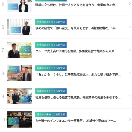
5
現場に立ち続け、社員一人ひとりと向き合う。創業80年の年…
熊本の未来をつくる経営者
6
攻めの経営で「強い産交」を取りもどす。4期連続増収、5年…
熊本の未来をつくる経営者
7
グループ売上高200億円を達成。多角化経営で熊本から未来…
熊本の未来をつくる経営者
8
「食」から「くらし」に事業領域を拡大、新たな取り組みで持…
熊本の未来をつくる経営者
9
社員を信頼し任せる経営で急成長。福祉業界の発展を牽引する…
熊本の未来をつくる経営者
10
九州唯一のインフルエンサー事務所。 地域特化型SNSマー…