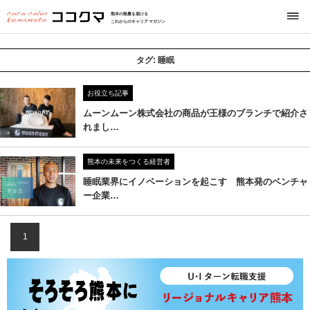
熊本の熱量を届ける
これからのキャリアマガジン
タグ:
睡眠
お役立ち記事
ムーンムーン株式会社の商品が王様のブランチで紹介さ
れまし…
熊本の未来をつくる経営者
睡眠業界にイノベーションを起こす 熊本発のベンチャ
ー企業…
1