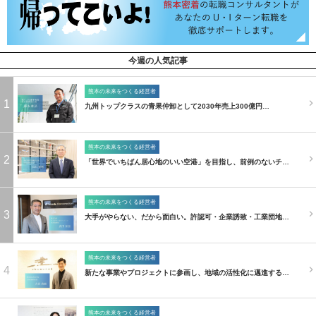
今週の人気記事
熊本の未来をつくる経営者
1
九州トップクラスの青果仲卸として2030年売上300億円…
熊本の未来をつくる経営者
2
「世界でいちばん居心地のいい空港」を目指し、前例のないチ…
熊本の未来をつくる経営者
3
大手がやらない、だから面白い。許認可・企業誘致・工業団地…
熊本の未来をつくる経営者
4
新たな事業やプロジェクトに参画し、地域の活性化に邁進する…
熊本の未来をつくる経営者