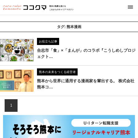
熊本の熱量を届ける
これからのキャリアマガジン
タグ:
熊本漫画
お役立ち記事
合志市「食」×「まんが」のコラボ『こうしめしプロジ
ェクト…
熊本の未来をつくる経営者
熊本から世界に通用する漫画家を輩出する。 株式会社
熊本コ…
1