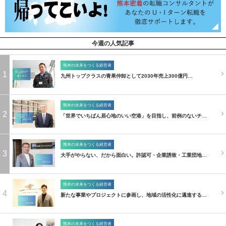
今週の人気記事
熊本の未来をつくる経営者
1
九州トップクラスの青果仲卸として2030年売上300億円…
熊本の未来をつくる経営者
2
「世界でいちばん居心地のいい空港」を目指し、前例のないチ…
熊本の未来をつくる経営者
3
大手がやらない、だから面白い。許認可・企業誘致・工業団地…
熊本の未来をつくる経営者
4
新たな事業やプロジェクトに参画し、地域の活性化に邁進する…
熊本の未来をつくる経営者