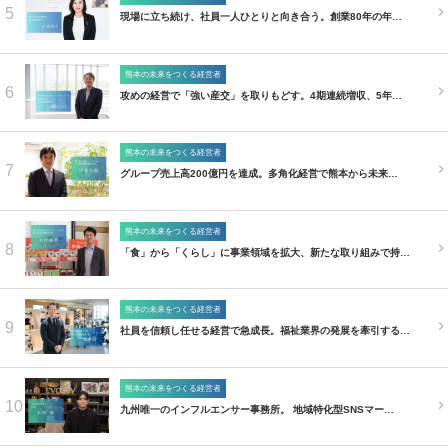
5
現場に立ち続け、社員一人ひとりと向き合う。創業80年の年…
熊本の未来をつくる経営者
6
攻めの経営で「強い産交」を取りもどす。4期連続増収、5年…
熊本の未来をつくる経営者
7
グループ売上高200億円を達成。多角化経営で熊本から未来…
熊本の未来をつくる経営者
8
「食」から「くらし」に事業領域を拡大、新たな取り組みで持…
熊本の未来をつくる経営者
9
社員を信頼し任せる経営で急成長。福祉業界の発展を牽引する…
熊本の未来をつくる経営者
10
九州唯一のインフルエンサー事務所。 地域特化型SNSマー…