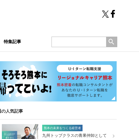
特集記事
週の人気記事
熊本の未来をつくる経営者
九州トップクラスの青果仲卸として