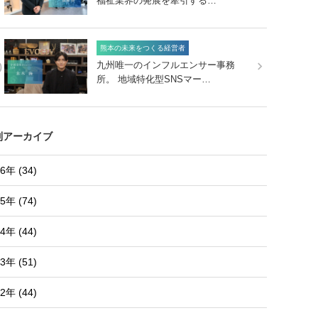
福祉業界の発展を牽引する…
熊本の未来をつくる経営者
0
九州唯一のインフルエンサー事務
所。 地域特化型SNSマー…
別アーカイブ
6年 (34)
5年 (74)
4年 (44)
3年 (51)
2年 (44)