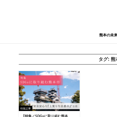
熊本の未
タグ:
熊
特集記事
【特集／SDGsに取り組む熊本