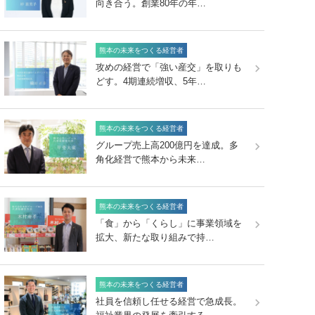
向き合う。創業80年の年…
熊本の未来をつくる経営者
攻めの経営で「強い産交」を取りも
どす。4期連続増収、5年…
熊本の未来をつくる経営者
グループ売上高200億円を達成。多
角化経営で熊本から未来…
熊本の未来をつくる経営者
「食」から「くらし」に事業領域を
拡大、新たな取り組みで持…
熊本の未来をつくる経営者
社員を信頼し任せる経営で急成長。